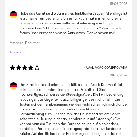
15/06/2025
Habe das Gerät seid 5 Jahren, es funktioniert super. Allerdings ist
jetzt meine Fernbedienung ohne Funktion, hat mir jemand eine
Lösung ob mal eine universelle Fernbedienung überhaupt
anlernen kann? Oder es eine andere Lösung gibt? Würde mich
freuen über erst genommene Antworten. Danke schon mal
Amazon-Benutzer
Traduzir
AVALIAÇÃO COMPROVADA
30/12/2024
Der Strahler funktioniert und erfüllt seinen Zweck.Das Gerät ist
sehr solide konstruiert, komplett aus Metall und Glas,
hochwertiges, schweres Gerätedesign.Aber: Die Fernbedienung
ist das genaue Gegenteil dazu, billiger geht es nicht mehr. Die
Tasten auf der Fernbedienung werden wahrscheinlich nicht lange
halten (billige Folientasten). Leider braucht man die
Fernbedienung zum Einschalten, der Hauptschalter am Gerät
schaltet die Heizung nicht an, sondern nur auf "standby". (Evtl.
könnte man die Funktion der Fernbedienung auf eine andere,
lernfähige Fernbedienung übertragen).Info für alle zukünftigen
Käufer:Auf der Titelseite der Bedienungsanleitung befindet sich