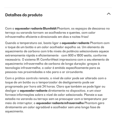
Detalhes do produto
Com o
aquecedor radiante Blumfeldt
Phantom, os espaços de descanso no
terraço ou varanda tornam-se acolhedores e quentes, com calor
infravermelho eficiente e direcionado em dias e noites frias!
Quando a temperatura cai, basta ligar o
aquecedor radiante
Phantom com
o toque de um botão e um calor acolhedor espalha-se. Um elemento de
aquecimento de carbono com três níveis de potência selecionáveis aquece
extremamente rápida e eficientemente - com 900 e 1800 watts, conforme
necessário. O sistema IR-ComfortHeat impressiona com o seu elemento de
aquecimento infravermelho de carbono de longa duração: graças à
tecnologia infravermelha, o calor é emitido especificamente para as
pessoas nas proximidades e não para o ar circundante.
Com o prático controlo remoto, o nível de calor pode ser alterado com o
toque de um botão ou o temporizador de desligamento pode ser
programado por hora até 24 horas. Claro que também se pode ligar ou
desligar o
aquecedor radiante
diretamente no dispositivo, e um visor
fornece informações sobre o nível de calor selecionado. Planeie a sua
estadia na varanda ou terraço sem se preocupar com a temperatura: por
meio do interruptor, o
aquecedor radiante infravermelho
Phantom gera
diretamente um calor agradável e acolhedor sem uma longa fase de
aquecimento.