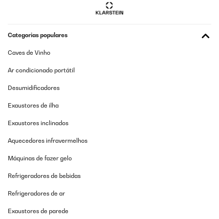
AVALIAÇÃO COMPROVADA
Categorias populares
04/11/2021
sono rimasto molto sodisfatto anche perchè sono riuscito ad
Caves de Vinho
acquistarlo con un forte sconto poco prima del rialzo del prezzo
-60€ mica poco finiture eccellenti perfetti anche i sostegni a
Ar condicionado portátil
muro e relative bullonerie tutto in acciaio inox veramente
professionale.
Desumidificadores
Utente Amazon
Exaustores de ilha
Traduzir
Exaustores inclinados
AVALIAÇÃO COMPROVADA
Aquecedores infravermelhos
10/06/2021
Máquinas de fazer gelo
Das Gerät habe ich als B-Ware (Zustand: sehr gut) gekauft. Die
Lieferung erfolgte im original Karton, der zuvor nicht geöffnet
Refrigeradores de bebidas
wurde. Einen Fehler habe ich nicht gefunden oder der ist so klein,
dass ich ihn übersehen habe. Vom Gesamteindruck ein tolles
Refrigeradores de ar
Gerät. Der Aufbau ist einfach, benötigt aber eine zweite Person
zum an die Wand schrauben. Die Heizleistung bei abendlichen 13
Exaustores de parede
Grad ist mehr als ordentlich. Die, die in unmittelbarer Nähe