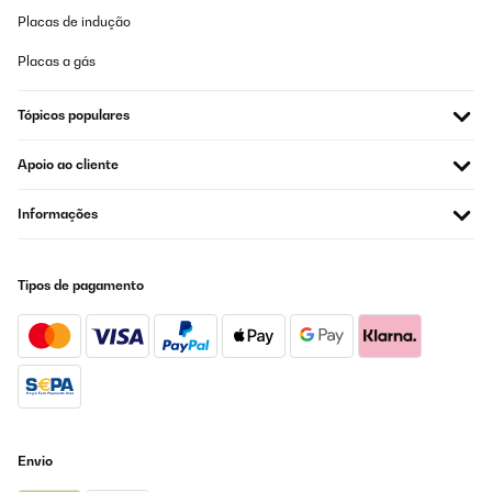
gesessen haben, haben sogar geschwitzt. 1/4 Stern würde ich
abziehen, dass das Kabel für meine Verhältnisse zu kurz ist.
Placas de indução
Meine Steckdose ist links, das Gerätekabel geht nach rechts
raus. Ach ja, ein Kunde schrieb, dass die Heizleistung über die
Placas a gás
links/rechts Heizstäbe nicht der Beschreibung entspricht. Zur
Info: Der eine Teil des Heizstrahlers hat eine dickere Heizspirale
(1.600Watt). Dementsprechend liegt die andere bei 800 Watt.
Tópicos populares
Amazon-Benutzer
Apoio ao cliente
Traduzir
Informações
AVALIAÇÃO COMPROVADA
15/02/2021
Tipos de pagamento
Stecker in die Dose und schon kann es los gehen. Das Kabel ist
auch ausreichend lang und zur Not muss dann halt eine
Verlängerung ran. Es nimmt aber insgesamt nicht viel Platz weg,
was für mich ein wichtiger Faktor ist. Die Qualität ist gut
gemacht. Ich konnte keine Fehler oder was negatives finden. Wie
man das Gerät einstellt, wird in der Anleitung ersichtlich. So heizt
es dann auch sehr gut und man fühlt sich wohl. Gerade wenn es
am Abend langsam kälter wird. Ich vergebe daher alle Punkte, da
ich nichts negatives finde.
Envio
Amazon-Benutzer