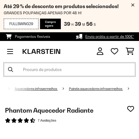
Até 29 % de desconto em produtos selecionados!
GRANDES POUPANÇAS APENAS POR 48 H!
Compre
39
39
56
FULLSWING29
H
M
S
agora
Pagamentos flexíveis
Envio grátis a partir de 100€*
to
Aquecedores infravermelhos
Painéis aquecedores infravermelhos
Phantom Aquecedor Radiante
7 Avaliações