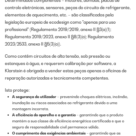
Determinados componentes – motores, bombas, placas de
controlo eletrónicas, sensores, peças do circuito de refrigerante,
elementos de aquecimento, etc. – são classificados pela
legislação europeia de ecodesign como "apenas para uso
profissional" (Regulamento 2019/2019, anexo II §3(a)(1);
Regulamento 2019/2023, anexo II §8(3)(a); Regulamento
2023/2533, anexo II §5(3)(a)).
Como contêm circuitos de alta tensão, sob pressão ou
estanques à água, e requerem calibração por software, a
Klarstein é obrigada a vender estas peças apenas a oficinas de
reparação autorizadas e tecnicamente competentes.
Isto protege:
A segurança do utilizador
– prevenindo choques elétricos, incêndio,
inundação ou riscos associados ao refrigerante devido a uma
montagem incorreta.
A eficiência do aparelho e a garantia
– garantindo que o produto
mantém a sua classe de eficiência energética certificada e que o
seguro de responsabilidade civil permanece válido.
O cumprimento das exigências ambientais
– garantindo que as