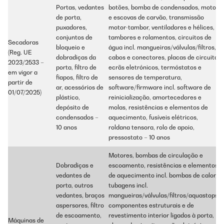
Portas, vedantes
botões, bomba de condensados, motor
de porta,
e escovas de carvão, transmissão
puxadores,
motor-tambor, ventiladores e hélices,
conjuntos de
tambores e rolamentos, circuitos de
Secadoras
bloqueio e
água incl. mangueiras/válvulas/filtros,
(Reg. UE
dobradiças da
cabos e conectores, placas de circuito,
2023/2533 –
porta, filtro de
ecrãs eletrónicos, termóstatos e
em vigor a
fiapos, filtro de
sensores de temperatura,
partir de
ar, acessórios de
software/firmware incl. software de
01/07/2025)
plástico,
reinicialização, amortecedores e
depósito de
molas, resistências e elementos de
condensados –
aquecimento, fusíveis elétricos,
10 anos
roldana tensora, rolo de apoio,
pressostato – 10 anos
Motores, bombas de circulação e
Dobradiças e
escoamento, resistências e elementos
vedantes de
de aquecimento incl. bombas de calor,
porta, outros
tubagens incl.
vedantes, braços
mangueiras/válvulas/filtros/aquastops,
aspersores, filtro
componentes estruturais e de
de escoamento,
revestimento interior ligados à porta,
Máquinas de