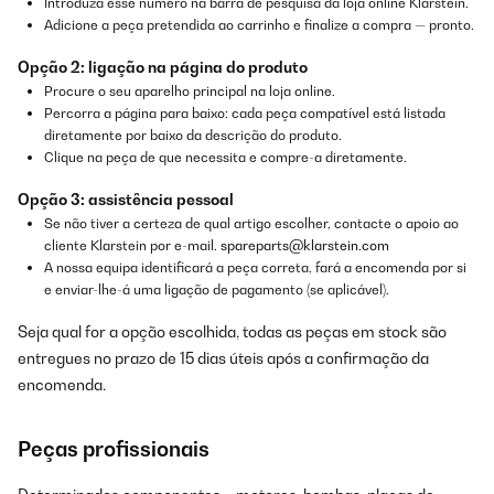
Introduza esse número na barra de pesquisa da loja online Klarstein.
Adicione a peça pretendida ao carrinho e finalize a compra — pronto.
Opção 2: ligação na página do produto
Procure o seu aparelho principal na loja online.
Percorra a página para baixo: cada peça compatível está listada
diretamente por baixo da descrição do produto.
Clique na peça de que necessita e compre-a diretamente.
Opção 3: assistência pessoal
Se não tiver a certeza de qual artigo escolher, contacte o apoio ao
cliente Klarstein por e-mail.
spareparts@klarstein.com
A nossa equipa identificará a peça correta, fará a encomenda por si
e enviar-lhe-á uma ligação de pagamento (se aplicável).
Seja qual for a opção escolhida, todas as peças em stock são
entregues no prazo de 15 dias úteis após a confirmação da
encomenda.
Peças profissionais