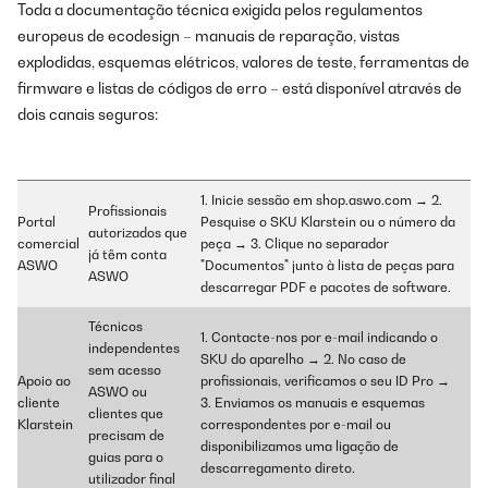
Toda a documentação técnica exigida pelos regulamentos
europeus de ecodesign – manuais de reparação, vistas
explodidas, esquemas elétricos, valores de teste, ferramentas de
firmware e listas de códigos de erro – está disponível através de
dois canais seguros:
1. Inicie sessão em shop.aswo.com → 2.
Profissionais
Portal
Pesquise o SKU Klarstein ou o número da
autorizados que
comercial
peça → 3. Clique no separador
já têm conta
ASWO
"Documentos" junto à lista de peças para
ASWO
descarregar PDF e pacotes de software.
Técnicos
1. Contacte-nos por e-mail indicando o
independentes
SKU do aparelho → 2. No caso de
sem acesso
Apoio ao
profissionais, verificamos o seu ID Pro →
ASWO ou
cliente
3. Enviamos os manuais e esquemas
clientes que
Klarstein
correspondentes por e-mail ou
precisam de
disponibilizamos uma ligação de
guias para o
descarregamento direto.
utilizador final