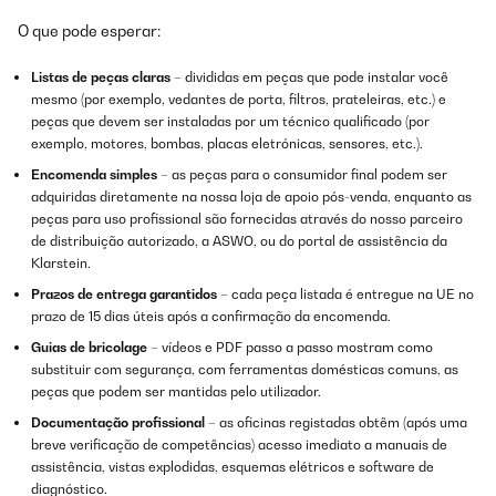
O que pode esperar:
Listas de peças claras
– divididas em peças que pode instalar você
mesmo (por exemplo, vedantes de porta, filtros, prateleiras, etc.) e
peças que devem ser instaladas por um técnico qualificado (por
exemplo, motores, bombas, placas eletrónicas, sensores, etc.).
Encomenda simples
– as peças para o consumidor final podem ser
adquiridas diretamente na nossa loja de apoio pós-venda, enquanto as
peças para uso profissional são fornecidas através do nosso parceiro
de distribuição autorizado, a ASWO, ou do portal de assistência da
Klarstein.
Prazos de entrega garantidos
– cada peça listada é entregue na UE no
prazo de 15 dias úteis após a confirmação da encomenda.
Guias de bricolage
– vídeos e PDF passo a passo mostram como
substituir com segurança, com ferramentas domésticas comuns, as
peças que podem ser mantidas pelo utilizador.
Documentação profissional
– as oficinas registadas obtêm (após uma
breve verificação de competências) acesso imediato a manuais de
assistência, vistas explodidas, esquemas elétricos e software de
diagnóstico.