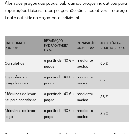
Além dos preços das peças, publicamos preços indicativos para
reparações típicas. Estes preços não são vinculativos — o preço
final é definido no orçamento individual.
REPARAÇÃO
CATEGORIA DE
REPARAÇÃO
ASSISTÊNCIA
PADRÃO (TARIFA
PRODUTO
COMPLEXA
REMOTA (VÍDEO)
FIXA)
a partir de 140 € +
mediante
Garrafeiras
85 €
peças
pedido
Frigoríficos e
a partir de 140 € +
mediante
85 €
congeladores
peças
pedido
Máquinas de lavar
a partir de 140 € +
mediante
85 €
roupa e secadoras
peças
pedido
Máquinas de lavar
a partir de 140 € +
mediante
85 €
loiça
peças
pedido