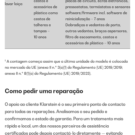
cestos e
placas de circuito, ecrãs eletrónicos,
lavar loiça
acessórios de
pressostatos, termóstatos e sensores,
plástico como
software/firmware incl. software de
cestos de
reinicialização – 7 anos
talheres e
Dobradiças e vedantes de porta,
tampas –
outros vedantes, braços aspersores,
10 anos
filtro de escoamento, cestos e
acessórios de plástico – 10 anos
¹ A contagem começa assim que a última unidade do modelo é colocada
no mercado da UE (anexo II n.º 3(a)(1) do Regulamento (UE) 2019/2019;
anexo II n.º 8(1)(a) do Regulamento (UE) 2019/2023).
Como pedir uma reparação
O apoio ao cliente Klarstein é o seu primeiro ponto de contacto
para todas as reparações. Analisamos o seu pedido e
confirmamos o estado da garantia. Para um tratamento mais
rápido e local, um dos nossos parceiros de assistência
certificados pode depois contactá-lo diretamente — evitando