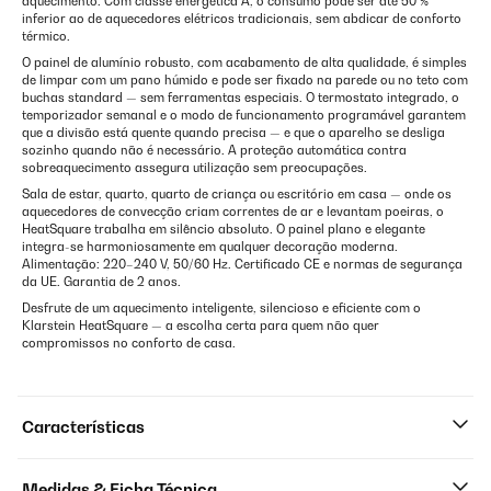
aquecimento. Com classe energética A, o consumo pode ser até 50 %
inferior ao de aquecedores elétricos tradicionais, sem abdicar de conforto
térmico.
O painel de alumínio robusto, com acabamento de alta qualidade, é simples
de limpar com um pano húmido e pode ser fixado na parede ou no teto com
buchas standard — sem ferramentas especiais. O termostato integrado, o
temporizador semanal e o modo de funcionamento programável garantem
que a divisão está quente quando precisa — e que o aparelho se desliga
sozinho quando não é necessário. A proteção automática contra
sobreaquecimento assegura utilização sem preocupações.
Sala de estar, quarto, quarto de criança ou escritório em casa — onde os
aquecedores de convecção criam correntes de ar e levantam poeiras, o
HeatSquare trabalha em silêncio absoluto. O painel plano e elegante
integra-se harmoniosamente em qualquer decoração moderna.
Alimentação: 220–240 V, 50/60 Hz. Certificado CE e normas de segurança
da UE. Garantia de 2 anos.
Desfrute de um aquecimento inteligente, silencioso e eficiente com o
Klarstein HeatSquare — a escolha certa para quem não quer
compromissos no conforto de casa.
Características
Medidas & Ficha Técnica