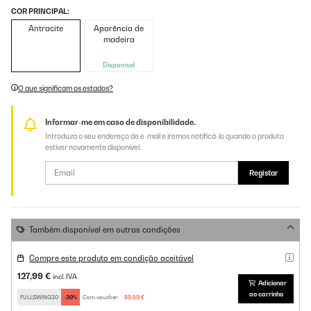
COR PRINCIPAL:
Antracite
Aparência de
madeira
Disponível
O que significam os estados?
Informar-me em caso de disponibilidade.
Introduza o seu endereço de e-mail e iremos notificá-lo quando o produto
estiver novamente disponível.
Registar
Também disponível em outras condições
Compre este produto em condição aceitável
127,99 €
incl. IVA
Adicionar
ao carrinho
FULLSWING30
-30%
Com voucher:
89,59 €