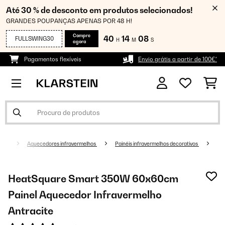
Até 30 % de desconto em produtos selecionados!
GRANDES POUPANÇAS APENAS POR 48 H!
Compre
40
14
07
FULLSWING30
H
M
S
agora
Pagamentos flexíveis
Envio grátis a partir de 100€*
nto
Aquecedores infravermelhos
Painéis infravermelhos decorativos
HeatSquare Smart 350W 60x60cm
Painel Aquecedor Infravermelho
Antracite