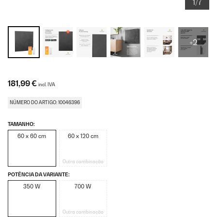
1/7
+2
181,99 €
incl. IVA
NÚMERO DO ARTIGO: 10046396
TAMANHO:
60 x 60 cm
60 x 120 cm
Outra combinação
POTÊNCIA DA VARIANTE:
350 W
700 W
Outra combinação