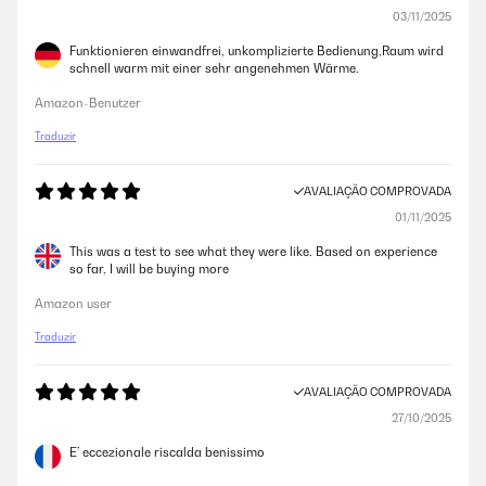
03/11/2025
Funktionieren einwandfrei, unkomplizierte Bedienung,Raum wird
schnell warm mit einer sehr angenehmen Wärme.
Amazon-Benutzer
Traduzir
AVALIAÇÃO COMPROVADA
01/11/2025
This was a test to see what they were like. Based on experience
so far, I will be buying more
Amazon user
Traduzir
AVALIAÇÃO COMPROVADA
27/10/2025
E’ eccezionale riscalda benissimo