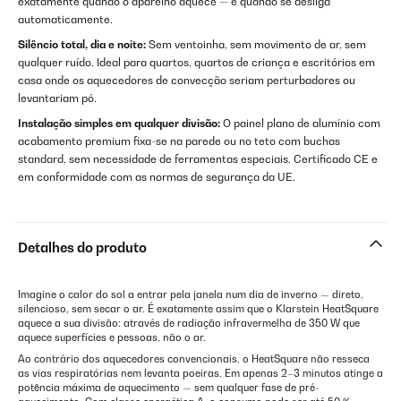
exatamente quando o aparelho aquece — e quando se desliga
automaticamente.
Silêncio total, dia e noite:
Sem ventoinha, sem movimento de ar, sem
qualquer ruído. Ideal para quartos, quartos de criança e escritórios em
casa onde os aquecedores de convecção seriam perturbadores ou
levantariam pó.
Instalação simples em qualquer divisão:
O painel plano de alumínio com
acabamento premium fixa-se na parede ou no teto com buchas
standard, sem necessidade de ferramentas especiais. Certificado CE e
em conformidade com as normas de segurança da UE.
Detalhes do produto
Imagine o calor do sol a entrar pela janela num dia de inverno — direto,
silencioso, sem secar o ar. É exatamente assim que o Klarstein HeatSquare
aquece a sua divisão: através de radiação infravermelha de 350 W que
aquece superfícies e pessoas, não o ar.
Ao contrário dos aquecedores convencionais, o HeatSquare não resseca
as vias respiratórias nem levanta poeiras. Em apenas 2–3 minutos atinge a
potência máxima de aquecimento — sem qualquer fase de pré-