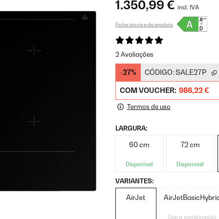
1.350,99 €
incl. IVA
Ficha técnica do produto
2 Avaliações
-27%
CÓDIGO:
SALE27P
COM VOUCHER:
986,22 €
Termos de uso
LARGURA:
60 cm
72 cm
Disponível
Disponível
VARIANTES:
AirJet
AirJetBasicHybri
Outra combinação