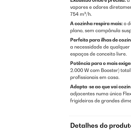
Exaustão onde é precisa:
a 
vapores e odores diretame
754 m³/h.
A cozinha respira mais:
o d
plano, sem campânula susp
Perfeito para ilhas de cozi
a necessidade de qualquer 
espaços de conceito livre.
Potência para o mais exige
2.000 W com Booster) tota
profissionais em casa.
Adapta-se ao que vai cozin
adjacentes numa única Flex
frigideiras de grandes dim
Detalhes do produt