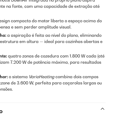
hotte DownAir integrada no próprio plano aspira
nte na fonte, com uma capacidade de extração até
esign compacto do motor liberta o espaço acima do
ensa e sem perder amplitude visual.
nha:
a aspiração é feita ao nível do plano, eliminando
estrutura em altura — ideal para cozinhas abertas e
nte:
quatro zonas de cozedura com 1.800 W cada (até
lizam 7.200 W de potência máxima, para resultados
har:
o sistema
VarioHeating
combina dois campos
zone de 3.600 W, perfeita para caçarolas largas ou
ensões.
o