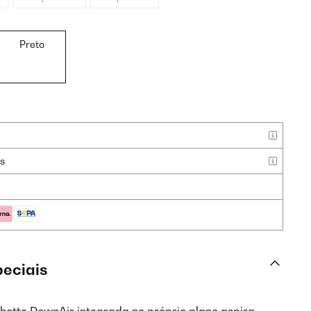
Preto
as
peciais