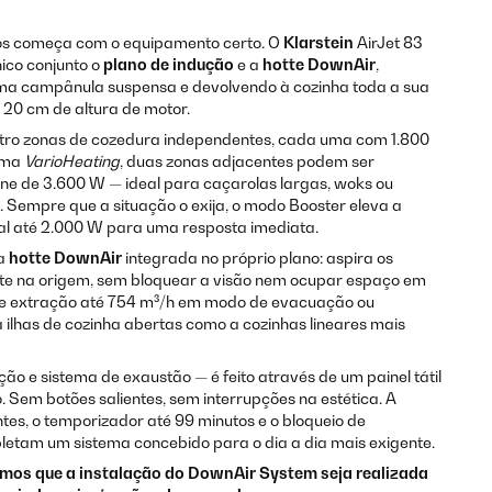
s começa com o equipamento certo. O
Klarstein
AirJet 83
ico conjunto o
plano de indução
e a
hotte DownAir
,
ma campânula suspensa e devolvendo à cozinha toda a sua
20 cm de altura de motor.
atro zonas de cozedura independentes, cada uma com 1.800
tema
VarioHeating
, duas zonas adjacentes podem ser
e de 3.600 W — ideal para caçarolas largas, woks ou
. Sempre que a situação o exija, o modo Booster eleva a
al até 2.000 W para uma resposta imediata.
na
hotte DownAir
integrada no próprio plano: aspira os
nte na origem, sem bloquear a visão nem ocupar espaço em
e extração até 754 m³/h em modo de evacuação ou
 ilhas de cozinha abertas como a cozinhas lineares mais
ção e sistema de exaustão — é feito através de um painel tátil
o. Sem botões salientes, sem interrupções na estética. A
tes, o temporizador até 99 minutos e o bloqueio de
etam um sistema concebido para o dia a dia mais exigente.
os que a instalação do DownAir System seja realizada