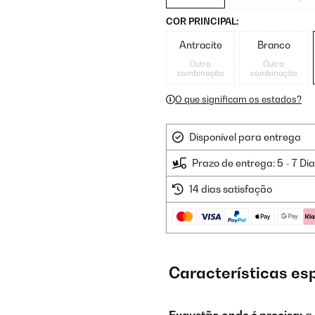
COR PRINCIPAL:
Antracite
Branco
Outra
Outra
combinação
combinação
O que significam os estados?
Disponível para entrega
Prazo de entrega: 5 - 7 Di
14 dias satisfação
Características es