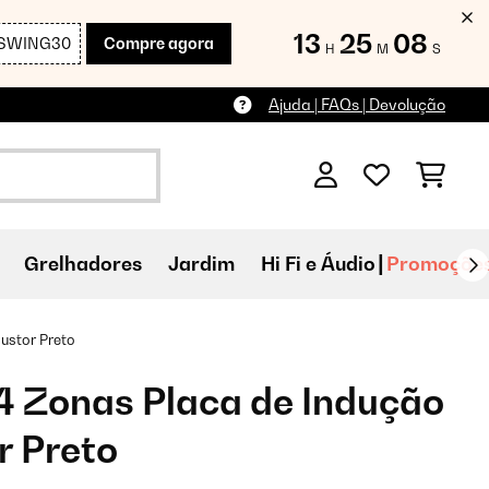
13
25
06
SWING30
Compre agora
H
M
S
Ajuda | FAQs | Devolução
Grelhadores
Jardim
Hi Fi e Áudio
Promoçõe
ustor Preto
4 Zonas Placa de Indução
r Preto