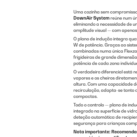
Uma cozinha sem compromisso
DownAir System
reúne num ún
eliminando a necessidade de u
amplitude visual — com apenas 
O plano de indução integra qu
W de potência. Graças ao sis
combinadas numa única Flexzon
frigideiras de grande dimensão
potência de cada zona individu
O verdadeiro diferencial está 
vapores e os cheiros diretame
altura. Com uma capacidade d
recirculação, adapta-se tanto a
compactas.
Todo o controlo — plano de indu
integrado na superfície de vidr
deteção automática de recipien
segurança para crianças compl
Nota importante: Recomendam