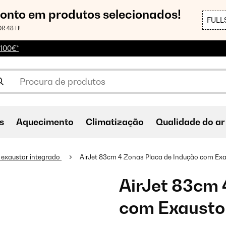
conto em produtos selecionados!
FULL
R 48 H!
 100€*
s
Aquecimento
Climatização
Qualidade do ar
 exaustor integrado
AirJet 83cm 4 Zonas Placa de Indução com Exa
AirJet 83cm 
com Exausto