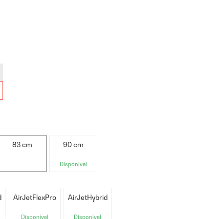
83 cm
90 cm
Disponível
d
AirJetFlexPro
AirJetHybrid
Disponível
Disponível