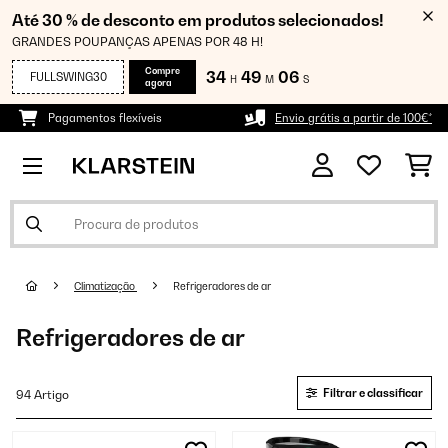
Até 30 % de desconto em produtos selecionados!
GRANDES POUPANÇAS APENAS POR 48 H!
Compre
34
49
05
FULLSWING30
H
M
S
agora
Pagamentos flexíveis
Envio grátis a partir de 100€*
Climatização
Refrigeradores de ar
Refrigeradores de ar
Filtrar e classificar
94 Artigo