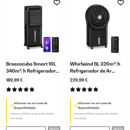
Breezecube Smart 10L
Whirlwind 6L 320m³/h
340m³/h Refrigerador
Refrigerador de Ar
de Ar Preto
Preto
189,99 €
229,99 €
Informar-me em caso de
Informar-me em caso de
disponibilidade.
disponibilidade.
Iremos notificá-lo quando estiver
Iremos notificá-lo quando estiver
em stock.
em stock.