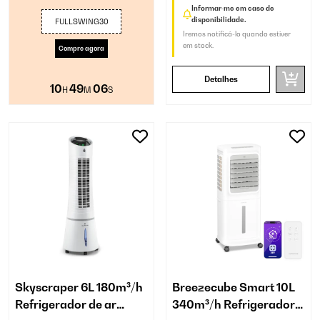
Informar-me em caso de
disponibilidade.
FULLSWING30
Iremos notificá-lo quando estiver
em stock.
Compre agora
Detalhes
10
49
05
H
M
S
Skyscraper 6L 180m³/h
Breezecube Smart 10L
Refrigerador de ar
340m³/h Refrigerador