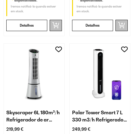
disponibilidade.
disponibilidade.
Iremos notificá-lo quando estiver
Iremos notificá-lo quando estiver
em stock.
em stock.
Detalhes
Detalhes
Skyscraper 6L 180m³/h
Polar Tower Smart 7 L
Refrigerador de ar
330 m3/h Refrigerador
Cinza
de ar Branco
219,99 €
249,99 €