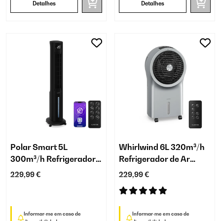
Detalhes
Detalhes
Polar Smart 5L
Whirlwind 6L 320m³/h
300m³/h Refrigerador
Refrigerador de Ar
de Ar Preto
Prateado
229,99 €
229,99 €
Informar-me em caso de
Informar-me em caso de