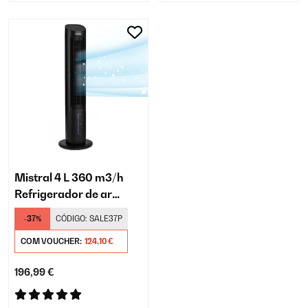
Mistral 4 L 360 m3/h
Refrigerador de ar
Preto
-37%
CÓDIGO:
SALE37P
COM VOUCHER:
124,10 €
196,99 €