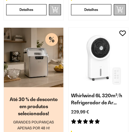
Detalhes
Detalhes
Whirlwind 6L 320m³/h
Até 30 % de desconto
Refrigerador de Ar
em produtos
Branco
229,99 €
selecionados!
GRANDES POUPANÇAS
APENAS POR 48 H!