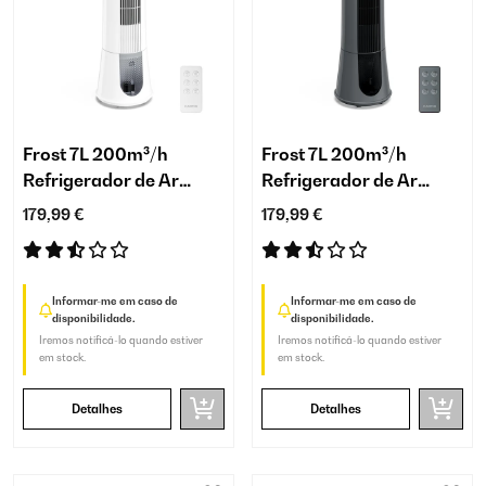
Frost 7L 200m³/h
Frost 7L 200m³/h
Refrigerador de Ar
Refrigerador de Ar
Branco
Antracite
179,99 €
179,99 €
Informar-me em caso de
Informar-me em caso de
disponibilidade.
disponibilidade.
Iremos notificá-lo quando estiver
Iremos notificá-lo quando estiver
em stock.
em stock.
Detalhes
Detalhes