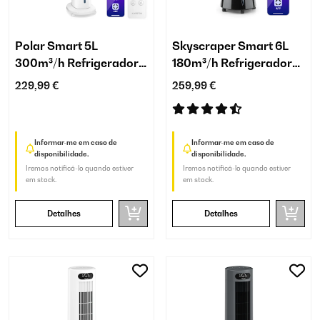
Polar Smart 5L
Skyscraper Smart 6L
300m³/h Refrigerador
180m³/h Refrigerador
de Ar Branco
de ar Preto
229,99 €
259,99 €
Informar-me em caso de
Informar-me em caso de
disponibilidade.
disponibilidade.
Iremos notificá-lo quando estiver
Iremos notificá-lo quando estiver
em stock.
em stock.
Detalhes
Detalhes