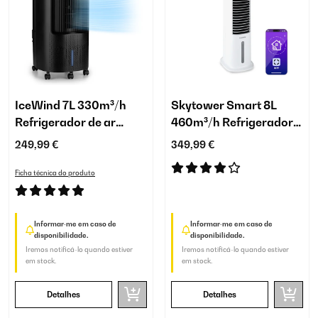
IceWind 7L 330m³/h
Skytower Smart 8L
Refrigerador de ar
460m³/h Refrigerador
Preto
de ar Branco
249,99 €
349,99 €
Ficha técnica do produto
Informar-me em caso de
Informar-me em caso de
disponibilidade.
disponibilidade.
Iremos notificá-lo quando estiver
Iremos notificá-lo quando estiver
em stock.
em stock.
Detalhes
Detalhes