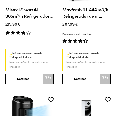
Mistral Smart 4L
Maxfresh 6 L 444 m3/h
365m³/h Refrigerador
Refrigerador de ar
de Ar Branco
Branco
219,99 €
207,99 €
Ficha técnica do produto
Informar-me em caso de
Informar-me em caso de
disponibilidade.
disponibilidade.
Iremos notificá-lo quando estiver
Iremos notificá-lo quando estiver
em stock.
em stock.
Detalhes
Detalhes