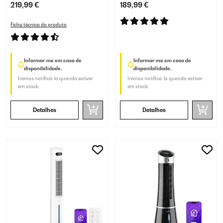
Branco
de Ar Branco
219,99 €
189,99 €
Ficha técnica do produto
Informar-me em caso de
Informar-me em caso de
disponibilidade.
disponibilidade.
Iremos notificá-lo quando estiver
Iremos notificá-lo quando estiver
em stock.
em stock.
Detalhes
Detalhes