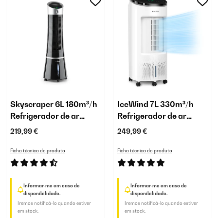
Skyscraper 6L 180m³/h
IceWind 7L 330m³/h
Refrigerador de ar
Refrigerador de ar
Preto
Branco
219,99 €
249,99 €
Ficha técnica do produto
Ficha técnica do produto
Informar-me em caso de
Informar-me em caso de
disponibilidade.
disponibilidade.
Iremos notificá-lo quando estiver
Iremos notificá-lo quando estiver
em stock.
em stock.