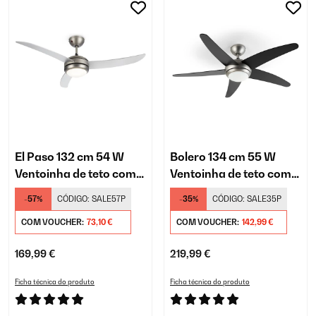
El Paso 132 cm 54 W
Bolero 134 cm 55 W
Ventoinha de teto com
Ventoinha de teto com
luz Prata metálica
luz Preto
-57%
CÓDIGO:
SALE57P
-35%
CÓDIGO:
SALE35P
COM VOUCHER:
73,10 €
COM VOUCHER:
142,99 €
169,99 €
219,99 €
Ficha técnica do produto
Ficha técnica do produto