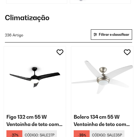
Climatização
Filtrar e classificar
236 Artigo
Figo 132 cm 55 W
Bolero 134 cm 55 W
Ventoinha de teto com
Ventoinha de teto com
luz Preto
luz Branco
-27%
CÓDIGO:
SALE27P
-35%
CÓDIGO:
SALE35P