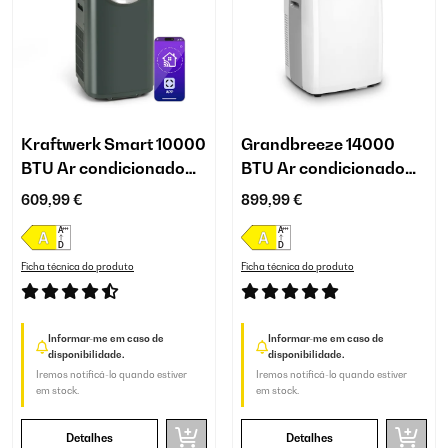
Kraftwerk Smart 10000
Grandbreeze 14000
BTU Ar condicionado
BTU Ar condicionado
portátil Antracite
portátil Branco
609,99 €
899,99 €
Ficha técnica do produto
Ficha técnica do produto
Informar-me em caso de
Informar-me em caso de
disponibilidade.
disponibilidade.
Iremos notificá-lo quando estiver
Iremos notificá-lo quando estiver
em stock.
em stock.
Detalhes
Detalhes