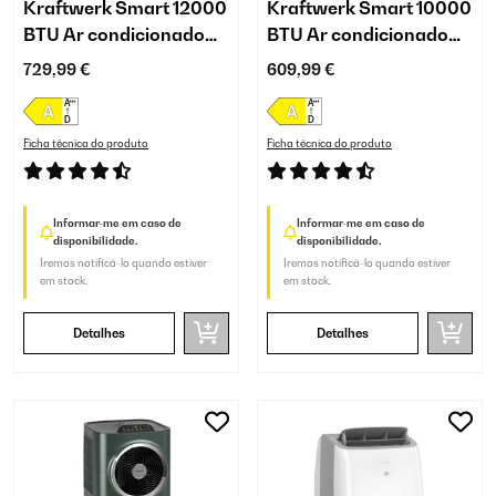
Kraftwerk Smart 12000
Kraftwerk Smart 10000
BTU Ar condicionado
BTU Ar condicionado
portátil Branco
portátil Branco
729,99 €
609,99 €
Ficha técnica do produto
Ficha técnica do produto
Informar-me em caso de
Informar-me em caso de
disponibilidade.
disponibilidade.
Iremos notificá-lo quando estiver
Iremos notificá-lo quando estiver
em stock.
em stock.
Detalhes
Detalhes