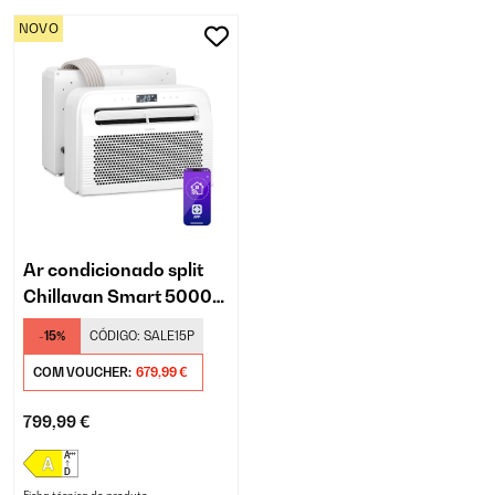
NOVO
Ar condicionado split
Chillavan Smart 5000
BTU para caravanas,
-15%
CÓDIGO:
SALE15P
em branco
COM VOUCHER:
679,99 €
799,99 €