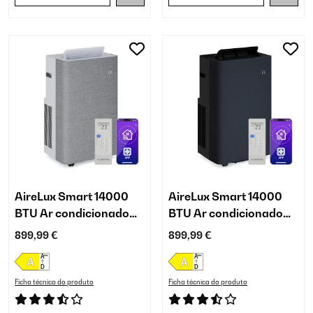
AireLux Smart 14000
AireLux Smart 14000
BTU Ar condicionado
BTU Ar condicionado
portátil Cinza
portátil Cinza-escuro
899,99 €
899,99 €
Ficha técnica do produto
Ficha técnica do produto