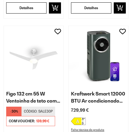
Detalhes
Detalhes
Figo 132 cm 55 W
Kraftwerk Smart 12000
Ventoinha de teto com
BTU Ar condicionado
luz Branco
portátil Antracite
729,99 €
-30%
CÓDIGO:
SALE30P
COM VOUCHER:
139,99 €
Ficha técnica do produto