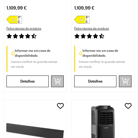
condicionado portátil
condicionado portátil
1.109,99 €
1.109,99 €
Branco
Preto
Ficha técnica do produto
Ficha técnica do produto
Informar-me em caso de
Informar-me em caso de
disponibilidade.
disponibilidade.
Iremos notificá-lo quando estiver
Iremos notificá-lo quando estiver
em stock.
em stock.
Detalhes
Detalhes