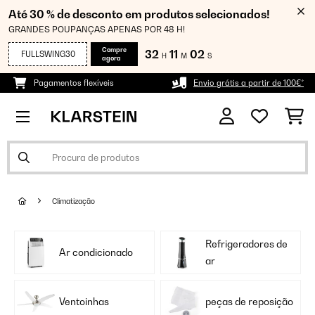
Até 30 % de desconto em produtos selecionados!
GRANDES POUPANÇAS APENAS POR 48 H!
Compre
32
11
01
FULLSWING30
H
M
S
agora
Pagamentos flexíveis
Envio grátis a partir de 100€*
Climatização
Refrigeradores de
Ar condicionado
ar
Ventoinhas
peças de reposição