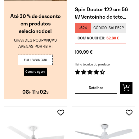
Spin Doctor 122 cm 56
Até 30 % de desconto
W Ventoinha de teto
em produtos
Preto
-52%
CÓDIGO:
SALE52P
selecionados!
COM VOUCHER:
52,80 €
GRANDES POUPANÇAS
APENAS POR 48 H!
109,99 €
FULLSWING30
Ficha técnica do produto
Compre agora
Detalhes
08
11
01
H
M
S