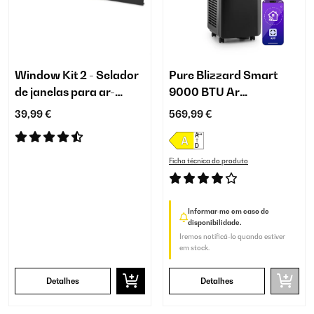
Window Kit 2 - Selador
Pure Blizzard Smart
de janelas para ar-
9000 BTU Ar
condicionados móveis
condicionado portátil
39,99 €
569,99 €
Preto
Ficha técnica do produto
Informar-me em caso de
disponibilidade.
Iremos notificá-lo quando estiver
em stock.
Detalhes
Detalhes