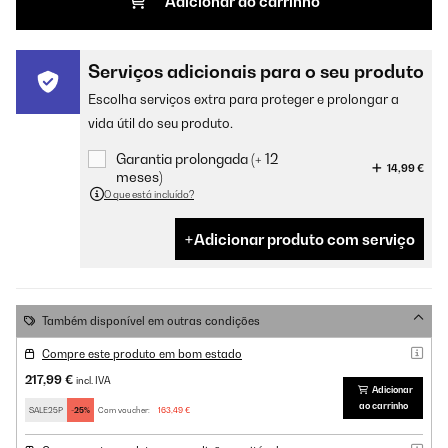
Adicionar ao carrinho
Serviços adicionais para o seu produto
Escolha serviços extra para proteger e prolongar a
vida útil do seu produto.
Garantia prolongada (+ 12
14,99 €
meses)
O que está incluído?
Adicionar produto com serviço
Também disponível em outras condições
Compre este produto em bom estado
217,99 €
incl. IVA
Adicionar
ao carrinho
SALE25P
-25%
Com voucher:
163,49 €