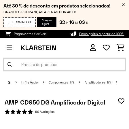
Até 30 % de desconto em produtos selecionados!
GRANDES POUPANÇAS APENAS POR 48 H!
Compre
32
16
03
FULLSWING30
H
M
S
agora
Pagamentos flexíveis
Envio grátis a partir de 100€*
Hi Fi e Áudio
Componentes HiFi
Amplificadores HiFi
AMP-CD950 DG Amplificador Digital
90 Avaliações