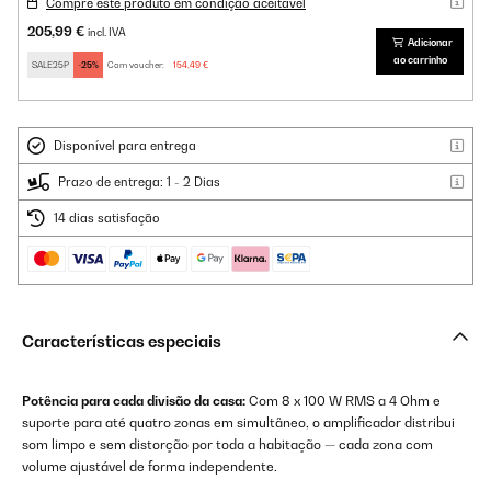
Compre este produto em condição aceitável
205,99 €
incl. IVA
Adicionar
ao carrinho
SALE25P
-25%
Com voucher:
154,49 €
Disponível para entrega
Prazo de entrega: 1 - 2 Dias
14 dias satisfação
Características especiais
Potência para cada divisão da casa:
Com 8 x 100 W RMS a 4 Ohm e
suporte para até quatro zonas em simultâneo, o amplificador distribui
som limpo e sem distorção por toda a habitação — cada zona com
volume ajustável de forma independente.