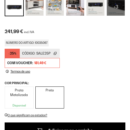
+3
241,99 €
incl. IVA
NÚMERO DO ARTIGO: 10035067
-25%
CÓDIGO:
SALE25P
COM VOUCHER:
181,49 €
Termos de uso
COR PRINCIPAL:
Prata
Preto
Metalizada
Disponível
O que significam os estados?