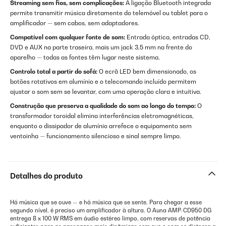
Streaming sem fios, sem complicações:
A ligação Bluetooth integrada
permite transmitir música diretamente do telemóvel ou tablet para o
amplificador — sem cabos, sem adaptadores.
Compatível com qualquer fonte de som:
Entrada óptica, entradas CD,
DVD e AUX na parte traseira, mais um jack 3,5 mm na frente do
aparelho — todas as fontes têm lugar neste sistema.
Controlo total a partir do sofá:
O ecrã LED bem dimensionado, os
botões rotativos em alumínio e o telecomando incluído permitem
ajustar o som sem se levantar, com uma operação clara e intuitiva.
Construção que preserva a qualidade do som ao longo do tempo:
O
transformador toroidal elimina interferências eletromagnéticas,
enquanto o dissipador de alumínio arrefece o equipamento sem
ventoinha — funcionamento silencioso e sinal sempre limpo.
Detalhes do produto
Há música que se ouve — e há música que se sente. Para chegar a esse
segundo nível, é preciso um amplificador à altura. O Auna AMP-CD950 DG
entrega 8 x 100 W RMS em áudio estéreo limpo, com reservas de potência