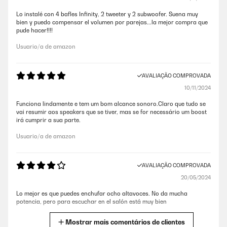
Lo instalé con 4 bafles Infinity, 2 tweeter y 2 subwoofer. Suena muy
bien y puedo compensar el volumen por parejas...la mejor compra que
pude hacer!!!!
Usuario/a de amazon
AVALIAÇÃO COMPROVADA
10/11/2024
Funciona lindamente e tem um bom alcance sonoro.Claro que tudo se
vai resumir aos speakers que se tiver, mas se for necessário um boost
irá cumprir a sua parte.
Usuario/a de amazon
AVALIAÇÃO COMPROVADA
20/05/2024
Lo mejor es que puedes enchufar ocho altavoces. No da mucha
potencia, pero para escuchar en el salón está muy bien
Usuario/a de amazon
Mostrar mais comentários de clientes