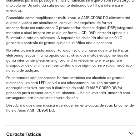
suficientes para as passagens mais dinâmicas sem que o som se distorça a
alto volume. Do sofá da sala ao canto dedicado ao HiFi, a diferença é
imediata.
Concebido como amplificador multi-zona, o AMP-CD950 DG alimenta até
quatro divisões em simultâneo, com volume regulável de forma
independente em cada zona. O processador de sinal digital (DSP) integrado
mantém o sinal íntegro em qualquer fonte — CD, DVD, entrada óptica ou
Bluetooth direto do telemóvel. A impedância de saída abaixo de 0,1 Ω
garante o controlo de graves que os audiófilos não dispensam.
No interior, um transformador toroidal isola o circuito das interferências
eletromagnéticas — uma opção construtiva que muitos equipamentos de
gama inferior simplesmente ignoram. O arrefecimento é feito por um
dissipador de alumínio sem ventoinha, o que significa zero ruído mecânico
na sala de audição.
Os comandos são generosos: botões rotativos em alumínio de grande
dimensão, um ecrã LED legível e um telecomando incluído tornam a
operação intuitiva, mesmo à distância do sofá. O AMP-CD950 DG foi
pensado para crescer com o seu sistema — hoje numa sala, amanhã com
um segundo par de colunas noutra divisão.
Descubra o que a sua música é verdadeiramente capaz de soar. Encomende
hoje o Auna AMP-CD950 DG.
Características