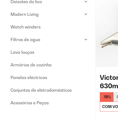
Caixotes do lixo
Modern Living
Watch winders
Filtros de agua
Lava louças
Armários de cozinha
Victo
Panelas eléctricas
630m³
Conjuntos de eletrodomésticos
Chami
-15%
Crem
Acessórios e Peças
COM VO