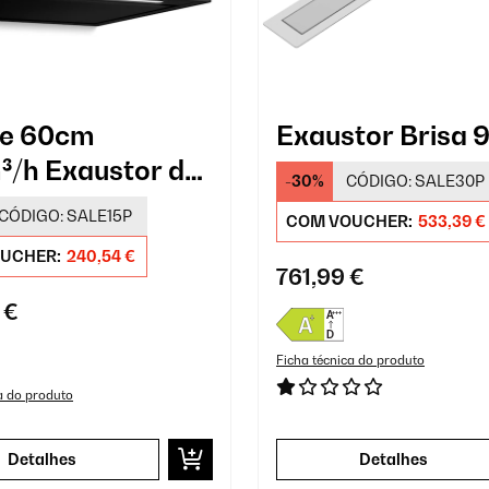
re 60cm
Exaustor Brisa 
/h Exaustor de
-30%
CÓDIGO:
SALE30P
né Preto
CÓDIGO:
SALE15P
COM VOUCHER:
533,39 €
UCHER:
240,54 €
761,99 €
 €
Ficha técnica do produto
a do produto
Detalhes
Detalhes