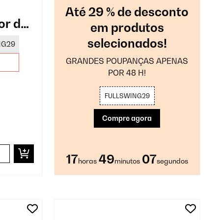
Até 29 % de desconto
or de
em produtos
e
selecionados!
NG29
GRANDES POUPANÇAS APENAS
POR 48 H!
FULLSWING29
Compre agora
17
49
06
horas
minutos
segundos