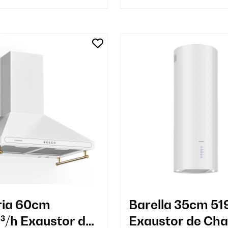
ria 60cm
Barella 35cm 51
/h Exaustor de
Exaustor de Ch