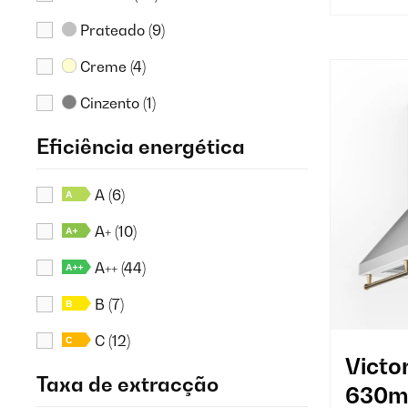
Prateado
(9)
Creme
(4)
Cinzento
(1)
Eficiência energética
A
(6)
A+
(10)
A++
(44)
B
(7)
C
(12)
Victo
Taxa de extracção
630m³