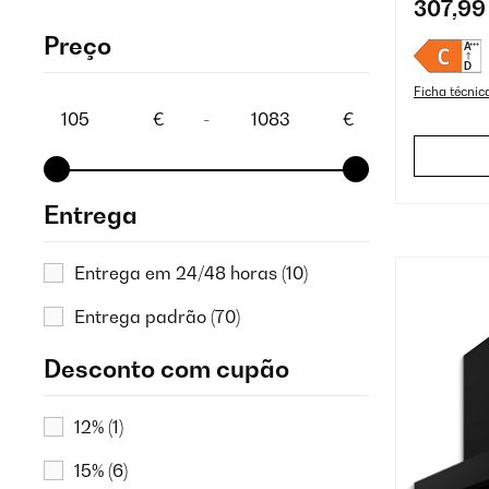
307,99
Preço
Ficha técnic
€
-
€
Entrega
Entrega em 24/48 horas
(10)
Entrega padrão
(70)
Desconto com cupão
12%
(1)
15%
(6)