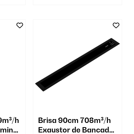
9m³/h
Brisa 90cm 708m³/h
aminé
Exaustor de Bancada