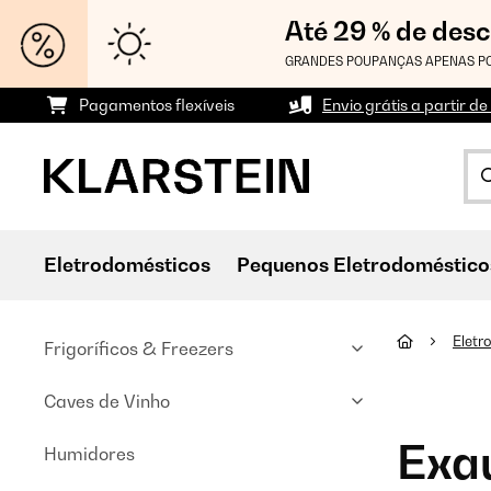
Até 29 % de des
GRANDES POUPANÇAS APENAS PO
Pagamentos flexíveis
Envio grátis a partir de
Eletrodomésticos
Pequenos Eletrodoméstico
Eletr
Frigoríficos & Freezers
Caves de Vinho
Exa
Humidores