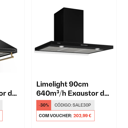
Limelight 90cm
or de
640m³/h Exaustor de
e
Chaminé Preto
-30%
CÓDIGO:
SALE30P
COM VOUCHER:
202,99 €