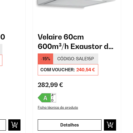
90
Velaire 60cm
600m³/h Exaustor de
Chaminé Branco
-15%
CÓDIGO:
SALE15P
COM VOUCHER:
240,54 €
282,99 €
Ficha técnica do produto
Detalhes