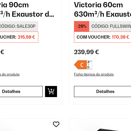
ria 90cm
Victoria 60cm
/h Exaustor de
630m³/h Exaust
né Vintage
Chaminé Vintag
CÓDIGO:
SALE30P
-29%
CÓDIGO:
FULLSWI
Creme
UCHER:
215,59 €
COM VOUCHER:
170,39 €
 €
239,99 €
a do produto
Ficha técnica do produto
Detalhes
Detalhes