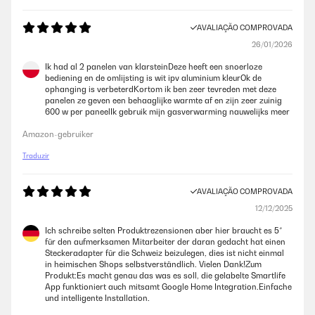
AVALIAÇÃO COMPROVADA
26/01/2026
Ik had al 2 panelen van klarsteinDeze heeft een snoerloze
bediening en de omlijsting is wit ipv aluminium kleurOk de
ophanging is verbeterdKortom ik ben zeer tevreden met deze
panelen ze geven een behaaglijke warmte af en zijn zeer zuinig
600 w per paneelIk gebruik mijn gasverwarming nauwelijks meer
Amazon-gebruiker
Traduzir
AVALIAÇÃO COMPROVADA
12/12/2025
Ich schreibe selten Produktrezensionen aber hier braucht es 5*
für den aufmerksamen Mitarbeiter der daran gedacht hat einen
Steckeradapter für die Schweiz beizulegen, dies ist nicht einmal
in heimischen Shops selbstverständlich. Vielen Dank!Zum
Produkt:Es macht genau das was es soll, die gelabelte Smartlife
App funktioniert auch mitsamt Google Home Integration.Einfache
und intelligente Installation.