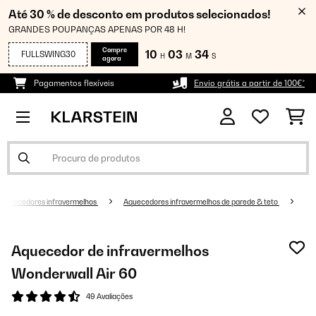
Até 30 % de desconto em produtos selecionados!
GRANDES POUPANÇAS APENAS POR 48 H!
Compre
10
03
34
FULLSWING30
H
M
S
agora
Pagamentos flexíveis
Envio grátis a partir de 100€*
Aquecedores infravermelhos
Aquecedores infravermelhos de parede & teto
Aquecedor de infravermelhos
Wonderwall Air 60
49 Avaliações