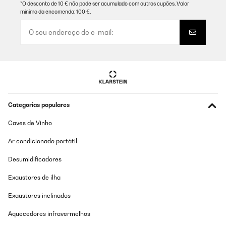
La notice est elle mensongère ? J'aimerai avoir de l'aide du
*O desconto de 10 € não pode ser acumulado com outros cupões. Valor
support après vente. Sans cela je vous conseille plutôt les
mínimo da encomenda: 100 €.
tableaux avec contrôle sur téléphone...
De plus, l'horloge de la télécommande se dérègle chaque jour de
quelques minutes...
Je changerai évidemment mon avis selon les réponses de
l'entreprise ...
Sébastien
Sébastien
Categorias populares
Traduzir
Caves de Vinho
AVALIAÇÃO COMPROVADA
Ar condicionado portátil
09/02/2025
Desumidificadores
Problème de fonctionnement mais vite résolu
Exaustores de ilha
Utilisateur d'Amazon
Exaustores inclinados
Traduzir
Aquecedores infravermelhos
AVALIAÇÃO COMPROVADA