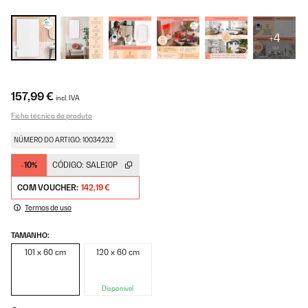
+4
157,99 €
incl. IVA
Ficha técnica do produto
NÚMERO DO ARTIGO: 10034232
-10%
CÓDIGO:
SALE10P
COM VOUCHER:
142,19 €
Termos de uso
TAMANHO:
101 x 60 cm
120 x 60 cm
Disponível