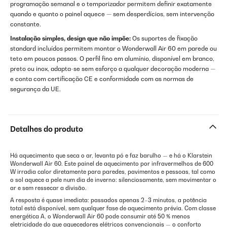
programação semanal e o temporizador permitem definir exatamente
quando e quanto o painel aquece — sem desperdícios, sem intervenção
constante.
Instalação simples, design que não impõe:
Os suportes de fixação
standard incluídos permitem montar o Wonderwall Air 60 em parede ou
teto em poucos passos. O perfil fino em alumínio, disponível em branco,
preto ou inox, adapta-se sem esforço a qualquer decoração moderna —
e conta com certificação CE e conformidade com as normas de
segurança da UE.
Detalhes do produto
Há aquecimento que seca o ar, levanta pó e faz barulho — e há o Klarstein
Wonderwall Air 60. Este painel de aquecimento por infravermelhos de 600
W irradia calor diretamente para paredes, pavimentos e pessoas, tal como
o sol aquece a pele num dia de inverno: silenciosamente, sem movimentar o
ar e sem ressecar a divisão.
A resposta é quase imediata: passados apenas 2–3 minutos, a potência
total está disponível, sem qualquer fase de aquecimento prévia. Com classe
energética A, o Wonderwall Air 60 pode consumir até 50 % menos
eletricidade do que aquecedores elétricos convencionais — o conforto