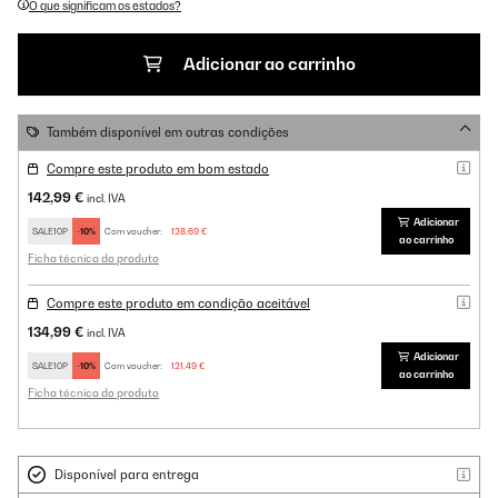
O que significam os estados?
Adicionar ao carrinho
Também disponível em outras condições
Compre este produto em bom estado
142,99 €
incl. IVA
Adicionar
SALE10P
-10%
Com voucher:
128,69 €
ao carrinho
Ficha técnica do produto
Compre este produto em condição aceitável
134,99 €
incl. IVA
Adicionar
SALE10P
-10%
Com voucher:
121,49 €
ao carrinho
Ficha técnica do produto
Disponível para entrega