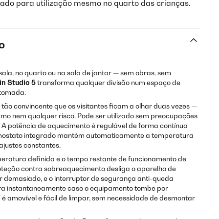
ado para utilização mesmo no quarto das crianças.
o
 sala, no quarto ou na sala de jantar — sem obras, sem
in Studio 5
transforma qualquer divisão num espaço de
 tomada.
tão convincente que os visitantes ficam a olhar duas vezes —
fumo nem qualquer risco. Pode ser utilizado sem preocupações
 A potência de aquecimento é regulável de forma contínua
ermostato integrado mantém automaticamente a temperatura
justes constantes.
peratura definida e o tempo restante de funcionamento de
oteção contra sobreaquecimento desliga o aparelho de
r demasiado, e o interruptor de segurança anti-queda
ra instantaneamente caso o equipamento tombe por
 é amovível e fácil de limpar, sem necessidade de desmontar