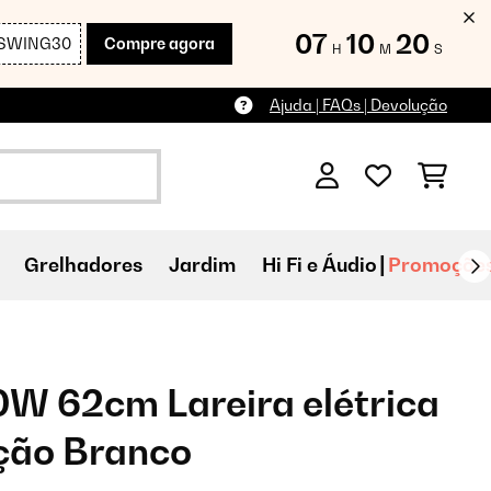
07
10
19
SWING30
Compre agora
H
M
S
Ajuda | FAQs | Devolução
Grelhadores
Jardim
Hi Fi e Áudio
Promoçõe
0W 62cm Lareira elétrica
ção Branco