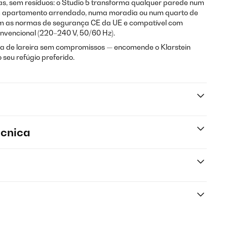
s, sem resíduos: o Studio 5 transforma qualquer parede num
um apartamento arrendado, numa moradia ou num quarto de
com as normas de segurança CE da UE e compatível com
vencional (220–240 V, 50/60 Hz).
ra de lareira sem compromissos — encomende o Klarstein
 seu refúgio preferido.
écnica