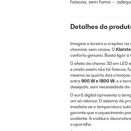
faíscas, sem fumo — adequ
Detalhes do produt
Imagine a lareira a crepitar na
chaminé, sem cinzas. O
Klarste
conforto genuíno. Basta ligar à
O efeito de chama 3D em LED é 
e ainda assim não há faíscas, 
mesmo no quarto das crianças.
entre
900 W e 1800 W
, e o t
desejada, sem necessidade de a
O ecrã digital apresenta a tem
um só relance. O sistema de pr
imediato se a temperatura subi
garante que o aquecimento pa
acidente. A moldura decorativa
o aparelho.