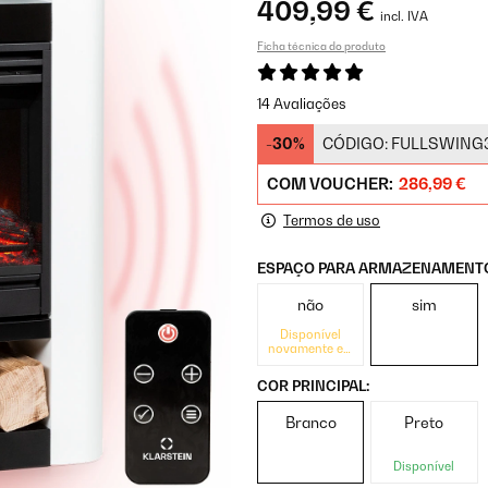
409,99 €
incl. IVA
Ficha técnica do produto
14 Avaliações
-30%
CÓDIGO:
FULLSWING
COM VOUCHER:
286,99 €
Termos de uso
ESPAÇO PARA ARMAZENAMENTO
não
sim
Disponível
novamente em
breve
COR PRINCIPAL:
Branco
Preto
Disponível