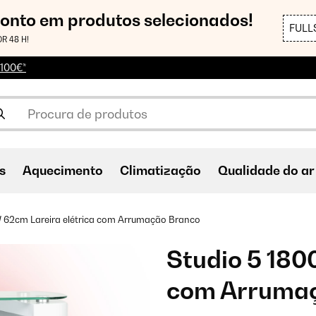
conto em produtos selecionados!
FULL
R 48 H!
 100€*
s
Aquecimento
Climatização
Qualidade do ar
 62cm Lareira elétrica com Arrumação Branco
Studio 5 180
com Arruma