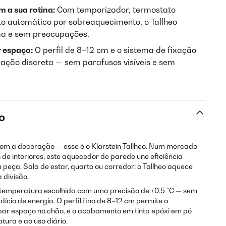
 a sua rotina:
Com temporizador, termostato
o automático por sobreaquecimento, o Tallheo
ma e sem preocupações.
r espaço:
O perfil de 8–12 cm e o sistema de fixação
ação discreta — sem parafusos visíveis e sem
o
om a decoração — esse é o Klarstein Tallheo. Num mercado
de interiores, este aquecedor de parede une eficiência
peça. Sala de estar, quarto ou corredor: o Tallheo aquece
 divisão.
 temperatura escolhida com uma precisão de ±0,5 °C — sem
cio de energia. O perfil fino de 8–12 cm permite a
r espaço no chão, e o acabamento em tinta epóxi em pó
tura e ao uso diário.