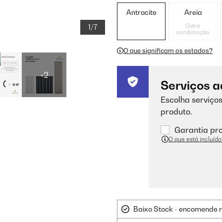
Antracite
Areia
Outra
1/7
combinação
O que significam os estados?
+2
Serviços a
Escolha serviços
produto.
Garantia pro
O que está incluído
Baixo Stock - encomende 