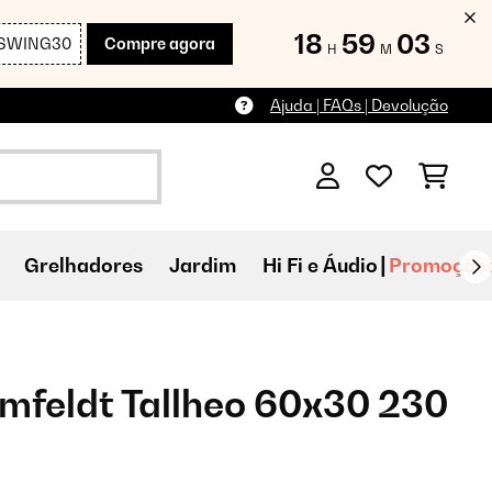
18
59
02
SWING30
Compre agora
H
M
S
Ajuda | FAQs | Devolução
Grelhadores
Jardim
Hi Fi e Áudio
Promoçõe
mfeldt Tallheo 60x30 230