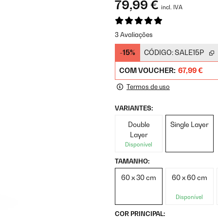
79,99 €
incl. IVA
3 Avaliações
-15%
CÓDIGO:
SALE15P
COM VOUCHER:
67,99 €
Termos de uso
VARIANTES:
Double
Single Layer
Layer
Disponível
TAMANHO:
60 x 30 cm
60 x 60 cm
Disponível
COR PRINCIPAL: