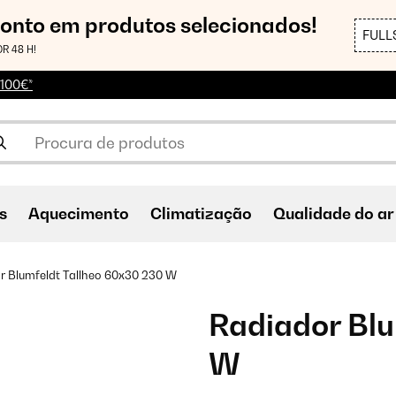
conto em produtos selecionados!
FULL
R 48 H!
 100€*
s
Aquecimento
Climatização
Qualidade do ar
r Blumfeldt Tallheo 60x30 230 W
Radiador Blu
W