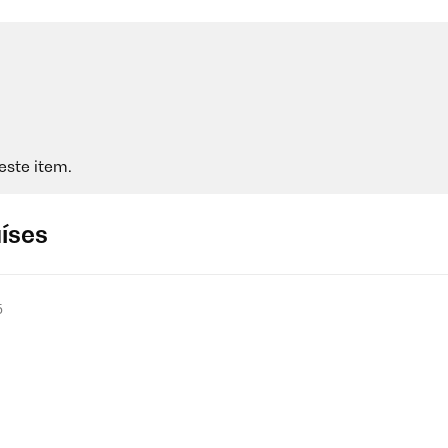
este item.
aíses
5