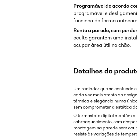
Programável de acordo com
programável e desligament
funciona de forma autóno
Rente à parede, sem perde
oculto garantem uma instal
ocupar área útil no chão.
Detalhes do produt
Um radiador que se confunde c
cada vez mais atento ao design 
térmica e elegância numa única 
sem comprometer a estética da
O termostato digital mantém a
sobreaquecimento, sem desperdí
montagem na parede sem ocupa
resiste às variações de tempera