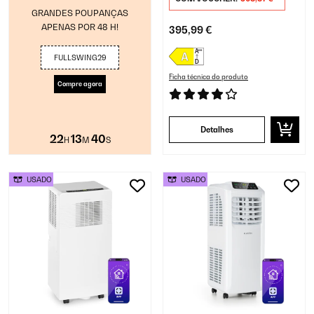
GRANDES POUPANÇAS
APENAS POR 48 H!
395,99 €
FULLSWING29
Ficha técnica do produto
Compre agora
Detalhes
22
13
40
H
M
S
USADO
USADO