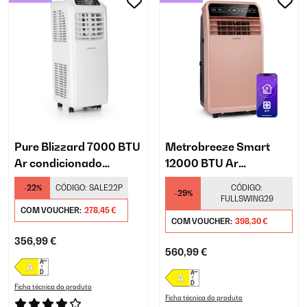
Pure Blizzard 7000 BTU
Metrobreeze Smart
Ar condicionado
12000 BTU Ar
portátil Branco
condicionado portátil
-22%
CÓDIGO:
SALE22P
CÓDIGO:
-29%
Ouro rosa
FULLSWING29
COM VOUCHER:
278,45 €
COM VOUCHER:
398,30 €
356,99 €
560,99 €
Ficha técnica do produto
Ficha técnica do produto