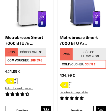
Metrobreeze Smart
Metrobreeze Smart
7000 BTU Ar
7000 BTU Ar
condicionado portátil
condicionado portátil
-32%
CÓDIGO:
SALE32P
CÓDIGO:
-29%
Branco
Azul
FULLSWING29
COM VOUCHER:
288,99 €
COM VOUCHER:
301,74 €
424,99 €
424,99 €
Ficha técnica do produto
Ficha técnica do produto
Detalhes
Detalhes