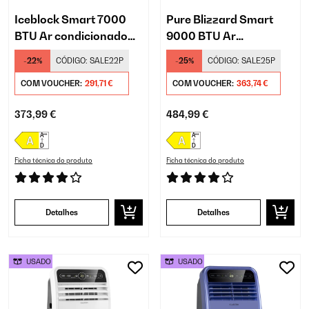
Iceblock Smart 7000
Pure Blizzard Smart
BTU Ar condicionado
9000 BTU Ar
portátil Branco
condicionado portátil
-22%
CÓDIGO:
SALE22P
-25%
CÓDIGO:
SALE25P
Branco
COM VOUCHER:
291,71 €
COM VOUCHER:
363,74 €
373,99 €
484,99 €
Ficha técnica do produto
Ficha técnica do produto
Detalhes
Detalhes
USADO
USADO