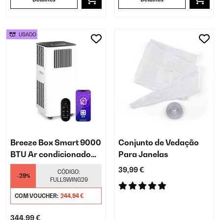
USADO
Breeze Box Smart 9000
Conjunto de Vedação
BTU Ar condicionado
Para Janelas
portátil Branco
39,99 €
CÓDIGO:
-29%
FULLSWING29
COM VOUCHER:
244,94 €
344,99 €