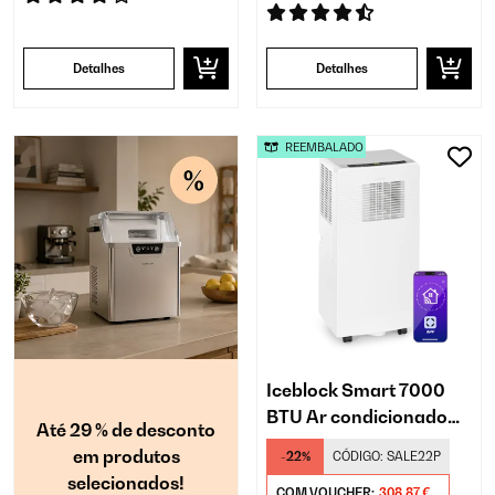
Detalhes
Detalhes
REEMBALADO
Iceblock Smart 7000
BTU Ar condicionado
Até 29 % de desconto
portátil Branco
em produtos
-22%
CÓDIGO:
SALE22P
selecionados!
COM VOUCHER:
308,87 €