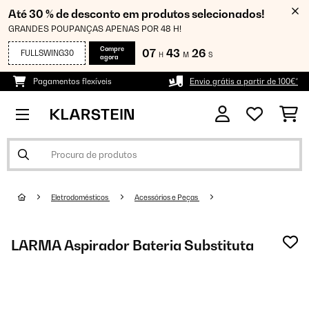
Até 30 % de desconto em produtos selecionados!
GRANDES POUPANÇAS APENAS POR 48 H!
Compre
07
43
25
FULLSWING30
H
M
S
agora
Pagamentos flexíveis
Envio grátis a partir de 100€*
Eletrodomésticos
Acessórios e Peças
LARMA Aspirador Bateria Substituta