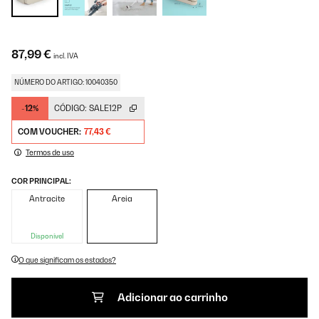
87,99 €
incl. IVA
NÚMERO DO ARTIGO: 10040350
-12%
CÓDIGO:
SALE12P
COM VOUCHER:
77,43 €
Termos de uso
COR PRINCIPAL:
Antracite
Areia
Disponível
O que significam os estados?
Adicionar ao carrinho