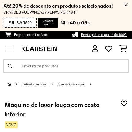
Até 29 % de desconto em produtos selecionados!
GRANDES POUPANÇAS APENAS POR 48 H!
Compre
14
40
03
FULLSWING29
H
M
S
agora
Pagamentos flexíveis
Envio grátis a partir de 100€*
Eletrodomésticos
Acessórios e Peças
Máquina de lavar louça com cesto
inferior
NOVO