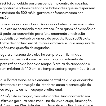
rett
foi concebida para suspender no centro da cozinha,
e gordura e odores de todos os lados antes que se dispersem
ão máxima de
522 m³/h
, garante ar fresco mesmo nas
ensão.
ritmo de cada cozinhada: três velocidades permitem ajustar
uave até ao cozinhado mais intenso. Para quem não dispõe de
ett pode ser convertida para funcionamento em circuito
tivado (disponível sob o número de produto 10027530) trata
 filtro de gordura em alumínio é amovível e vai à máquina de
enção uma questão de segundos.
segura uma zona de trabalho sempre bem iluminada,
nte da divisão. A construção em aço inoxidável é de
speto refinado ao longo do tempo. A altura de suspensão é
té um máximo de 140 cm, e o temporizador programável trata
a, a Barett torna-se o elemento central de qualquer cozinha
iza tanto a renovação de interiores como a construção de
ica exigente ou num espaço profissional.
22 m³/h de extração, três velocidades, funcionamento em
 filtro de gordura para máquina de lavar louça, iluminação
l. Aposte na Klarstein Barett e faça da sua ilha de cozinha o