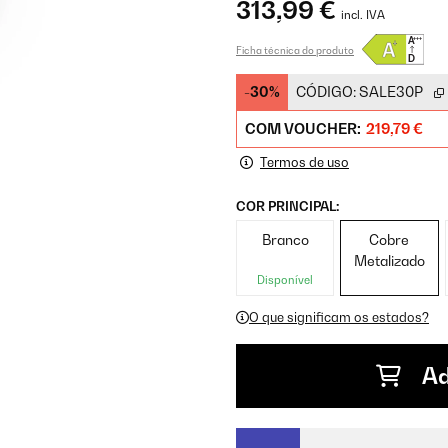
313,99 €
incl. IVA
Ficha técnica do produto
-30%
CÓDIGO:
SALE30P
COM VOUCHER:
219,79 €
Termos de uso
COR PRINCIPAL:
Branco
Cobre
Metalizado
Disponível
O que significam os estados?
Ad