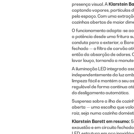
presença visual. A
Klarstein Ba
captando vapores, partículas d
pelo espaço. Com uma extraç
cozinhas abertas de maior dim
O funcionamento adapta-se ao 
a potência desde uma fritura s
conduta para o exterior, a Bar
fechado — o filtro de carvão a
então da absorção de odores. O
lavar louça, tornando a manut
A iluminação LED integrada as
independentemente da luz ambie
limpeza fácil e mantém o seu a
regulável de forma contínua a
do desligamento automático.
Suspensa sobre a ilha de cozinh
aberta — uma escolha que valor
raiz, seja numa cozinha domést
Klarstein Barett em resumo:
5
exaustão e em circuito fechado,
LED, estrutura em aço inoxidáve