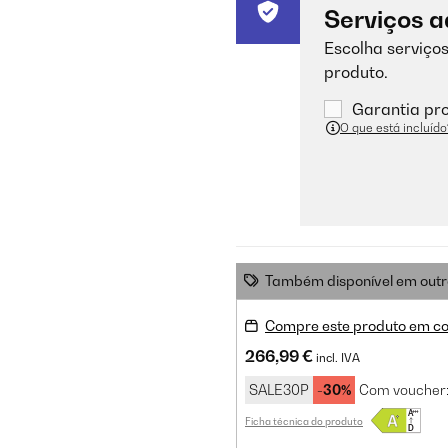
Serviços a
Escolha serviços
produto.
Garantia pro
O que está incluído
Também disponível em outr
Compre este produto em co
266,99 €
incl. IVA
SALE30P
-30%
Com voucher
Ficha técnica do produto