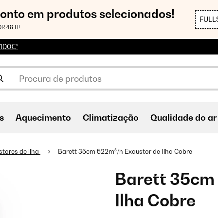
conto em produtos selecionados!
FULL
R 48 H!
 100€*
s
Aquecimento
Climatização
Qualidade do ar
tores de ilha
Barett 35cm 522m³/h Exaustor de Ilha Cobre
Barett 35cm
Ilha Cobre