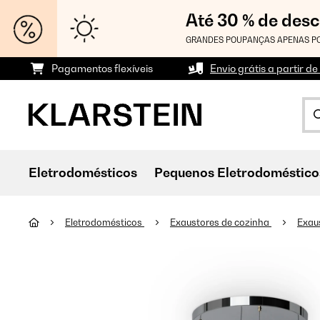
Até 30 % de des
GRANDES POUPANÇAS APENAS PO
Pagamentos flexíveis
Envio grátis a partir de
Eletrodomésticos
Pequenos Eletrodoméstico
Eletrodomésticos
Exaustores de cozinha
Exaus