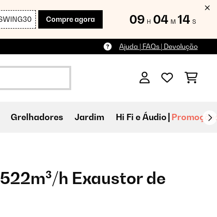
09
04
12
SWING30
Compre agora
H
M
S
Ajuda | FAQs | Devolução
Grelhadores
Jardim
Hi Fi e Áudio
Promoçõe
 522m³/h Exaustor de