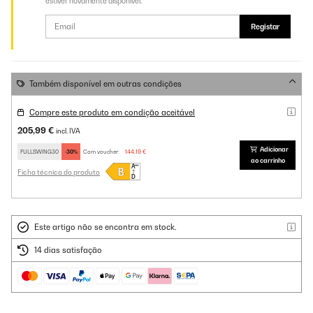
estiver novamente disponível.
Registar
Também disponível em outras condições
Compre este produto em condição aceitável
205,99 €
incl. IVA
Adicionar
FULLSWING30
-30%
Com voucher:
144,19 €
ao carrinho
Ficha técnica do produto
Este artigo não se encontra em stock.
14 dias satisfação