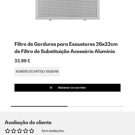
Filtro de Gorduras para Exaustores 26x32cm
Fi
de Filtro de Substituição Acessório Alumínio
21
33,99 €
NÚ
NÚMERO DO ARTIGO: 10035416
Adicionar ao carrinho
Avaliação do cliente
Sem avaliações.