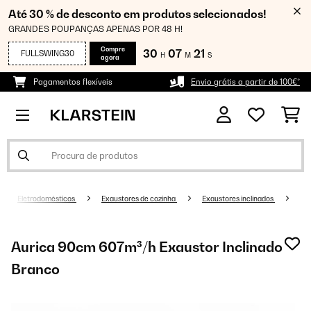
Até 30 % de desconto em produtos selecionados!
GRANDES POUPANÇAS APENAS POR 48 H!
Compre
30
07
21
FULLSWING30
H
M
S
agora
Pagamentos flexíveis
Envio grátis a partir de 100€*
Eletrodomésticos
Exaustores de cozinha
Exaustores inclinados
Aurica 90cm 607m³/h Exaustor Inclinado
Branco