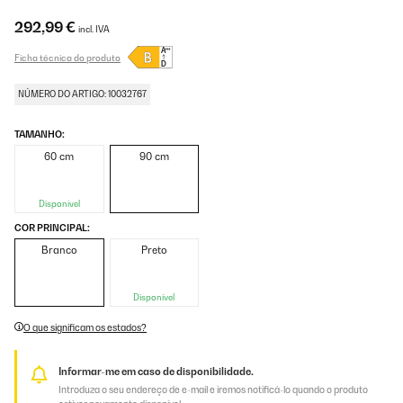
292,99 €
incl. IVA
Ficha técnica do produto
NÚMERO DO ARTIGO: 10032767
TAMANHO:
60 cm
90 cm
Disponível
COR PRINCIPAL:
Branco
Preto
Disponível
O que significam os estados?
Informar-me em caso de disponibilidade.
Introduza o seu endereço de e-mail e iremos notificá-lo quando o produto