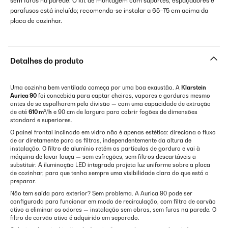
sem furos na parede. O kit de montagem com suportes, espaçadores e
parafusos está incluído; recomenda-se instalar a 65–75 cm acima da
placa de cozinhar.
Detalhes do produto
Uma cozinha bem ventilada começa por uma boa exaustão. A
Klarstein
Aurica 90
foi concebida para captar cheiros, vapores e gorduras mesmo
antes de se espalharem pela divisão — com uma capacidade de extração
de até
610 m³/h
e 90 cm de largura para cobrir fogões de dimensões
standard e superiores.
O painel frontal inclinado em vidro não é apenas estética: direciona o fluxo
de ar diretamente para os filtros, independentemente da altura de
instalação. O filtro de alumínio retém as partículas de gordura e vai à
máquina de lavar louça — sem esfregões, sem filtros descartáveis a
substituir. A iluminação LED integrada projeta luz uniforme sobre a placa
de cozinhar, para que tenha sempre uma visibilidade clara do que está a
preparar.
Não tem saída para exterior? Sem problema. A Aurica 90 pode ser
configurada para funcionar em modo de recirculação, com filtro de carvão
ativo a eliminar os odores — instalação sem obras, sem furos na parede. O
filtro de carvão ativo é adquirido em separado.