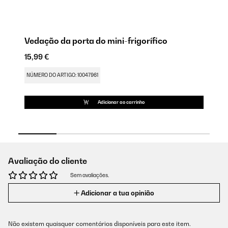
Vedação da porta do mini-frigorífico
V
15,99 €
9,
NÚMERO DO ARTIGO: 10047961
NÚ
Adicionar ao carrinho
Avaliação do cliente
Sem avaliações.
Adicionar a tua opinião
Não existem quaisquer comentários disponíveis para este item.