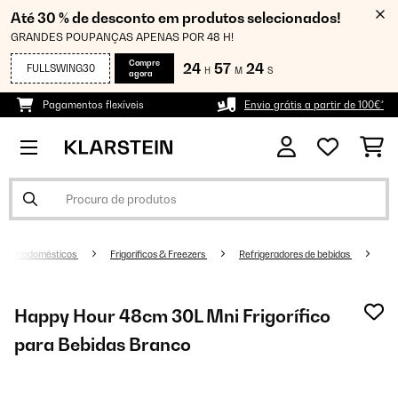
Até 30 % de desconto em produtos selecionados!
GRANDES POUPANÇAS APENAS POR 48 H!
Compre
24
57
23
FULLSWING30
H
M
S
agora
Pagamentos flexíveis
Envio grátis a partir de 100€*
Eletrodomésticos
Frigoríficos & Freezers
Refrigeradores de bebidas
Happy Hour 48cm 30L Mni Frigorífico
para Bebidas Branco