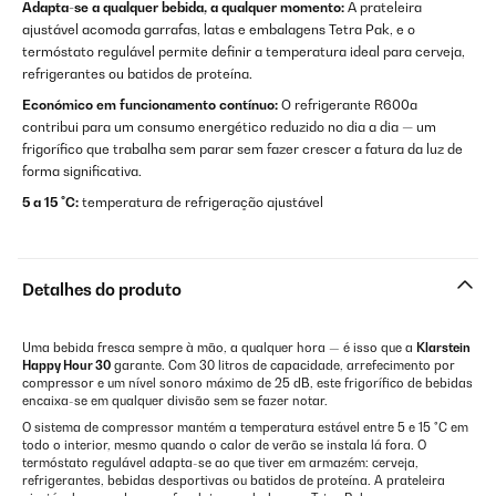
Adapta-se a qualquer bebida, a qualquer momento:
A prateleira
ajustável acomoda garrafas, latas e embalagens Tetra Pak, e o
termóstato regulável permite definir a temperatura ideal para cerveja,
refrigerantes ou batidos de proteína.
Económico em funcionamento contínuo:
O refrigerante R600a
contribui para um consumo energético reduzido no dia a dia — um
frigorífico que trabalha sem parar sem fazer crescer a fatura da luz de
forma significativa.
5 a 15 °C:
temperatura de refrigeração ajustável
Detalhes do produto
Uma bebida fresca sempre à mão, a qualquer hora — é isso que a
Klarstein
Happy Hour 30
garante. Com 30 litros de capacidade, arrefecimento por
compressor e um nível sonoro máximo de 25 dB, este frigorífico de bebidas
encaixa-se em qualquer divisão sem se fazer notar.
O sistema de compressor mantém a temperatura estável entre 5 e 15 °C em
todo o interior, mesmo quando o calor de verão se instala lá fora. O
termóstato regulável adapta-se ao que tiver em armazém: cerveja,
refrigerantes, bebidas desportivas ou batidos de proteína. A prateleira