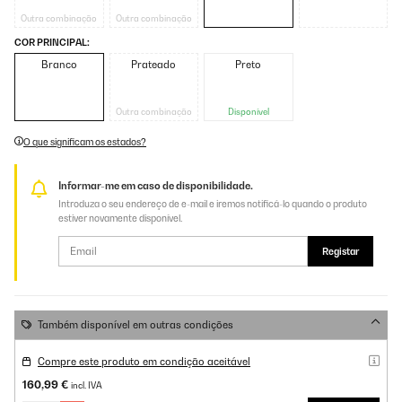
Outra combinação
Outra combinação
COR PRINCIPAL:
Branco
Prateado
Preto
Outra combinação
Disponível
O que significam os estados?
Informar-me em caso de disponibilidade.
Introduza o seu endereço de e-mail e iremos notificá-lo quando o produto
estiver novamente disponível.
Registar
Também disponível em outras condições
Compre este produto em condição aceitável
160,99 €
incl. IVA