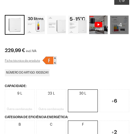
1/9
+4
229,99 €
incl. IVA
Ficha técnica do produto
NÚMERO DO ARTIGO: 10035241
CAPACIDADE:
9 L
23 L
30 L
+6
Outra combinação
Outra combinação
CATEGORIA DE EFICIÊNCIA ENERGÉTICA:
B
C
F
+2