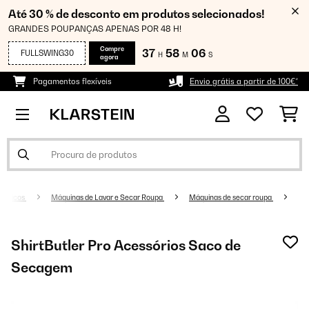
Até 30 % de desconto em produtos selecionados!
GRANDES POUPANÇAS APENAS POR 48 H!
Compre
37
58
05
FULLSWING30
H
M
S
agora
Pagamentos flexíveis
Envio grátis a partir de 100€*
mésticos
Máquinas de Lavar e Secar Roupa
Máquinas de secar roupa
ShirtButler Pro Acessórios Saco de
Secagem