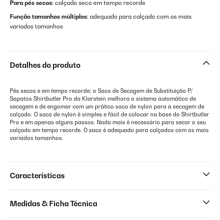
Para pés secos
: calçado seco em tempo recorde
Função tamanhos múltiplos
: adequado para calçado com os mais
variados tamanhos
Detalhes do produto
Pés secos e em tempo recorde: o Saco de Secagem de Substituição P/
Sapatos Shirtbutler Pro da Klarstein melhora o sistema automático de
secagem e de engomar com um prático saco de nylon para a secagem de
calçado. O saco de nylon é simples e fácil de colocar na base do Shirtbutler
Pro e em apenas alguns passos. Nada mais é necessário para secar o seu
calçado em tempo recorde. O saco é adequado para calçados com os mais
variados tamanhos.
Características
Medidas & Ficha Técnica