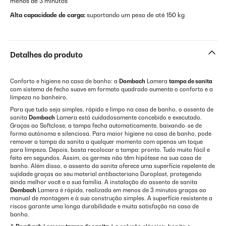
menos de 3 minutos
Alta capacidade de carga:
suportando um peso de até 150 kg
Detalhes do produto
Conforto e higiene na casa de banho: a
Dombach
Lamera
tampa de sanita
com sistema de fecho suave em formato quadrado aumenta o conforto e a
limpeza no banheiro.
Para que tudo seja simples, rápido e limpo na casa de banho, o assento de
sanita
Dombach
Lamera está cuidadosamente concebido e executado.
Graças ao Softclose, a tampa fecha automaticamente, baixando-se de
forma autónoma e silenciosa. Para maior higiene na casa de banho, pode
remover a tampa da sanita a qualquer momento com apenas um toque
para limpeza. Depois, basta recolocar a tampa: pronto. Tudo muito fácil e
feito em segundos. Assim, os germes não têm hipótese na sua casa de
banho. Além disso, o assento da sanita oferece uma superfície repelente de
sujidade graças ao seu material antibacteriano Duroplast, protegendo
ainda melhor você e a sua família. A instalação do assento de sanita
Dombach
Lamera é rápida, realizada em menos de 3 minutos graças ao
manual de montagem e à sua construção simples. A superfície resistente a
riscos garante uma longa durabilidade e muita satisfação na casa de
banho.