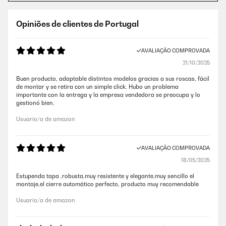
Opiniões de clientes de Portugal
AVALIAÇÃO COMPROVADA
21/10/2025
Buen producto, adaptable distintos modelos gracias a sus roscas, fácil
de montar y se retira con un simple click. Hubo un problema
importante con la entrega y la empresa vendedora se preocupa y lo
gestionó bien.
Usuario/a de amazon
AVALIAÇÃO COMPROVADA
18/05/2025
Estupenda tapa ,robusta,muy resistente y elegante,muy sencillo el
montaje,el cierre automático perfecto, producto muy recomendable
Usuario/a de amazon