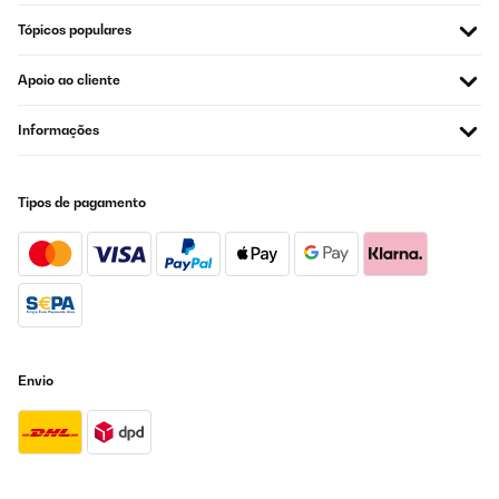
AVALIAÇÃO COMPROVADA
Tópicos populares
31/07/2025
Der Deckel an sich macht einen qualitativ guten Eindruck. Die
Apoio ao cliente
Gummi-Dübel funktionieren bei unserer Toilette aber nicht. Diese
zieht es beim ersten Schließen einfach wieder raus. Die
alternativen Schrauben sind relativ kurz, so dass sie nicht bei
Informações
allen Tiolettenschüsseln passen. Ich musste im Baumarkt längere
Schrauben kaufen. Dann lässt sich der Deckel aber einfach und
sicher befestigen.
Tipos de pagamento
Amazon-Benutzer
Traduzir
AVALIAÇÃO COMPROVADA
22/07/2025
Die Gummidübel sind besonders gut bei Vollkeramik, einfacher
Envio
Aufbau und später die Reinigung auch vom Feinsten.
Amazon-Benutzer
Traduzir