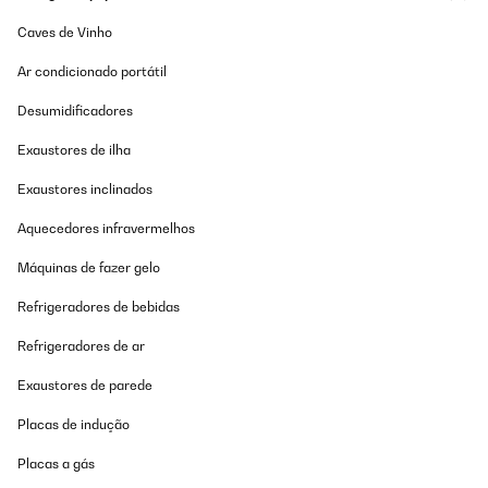
13/08/2025
Caves de Vinho
au top bon rapport qualité prix !
Ar condicionado portátil
Utilisateur d'Amazon
Desumidificadores
Traduzir
Exaustores de ilha
AVALIAÇÃO COMPROVADA
Exaustores inclinados
09/08/2025
Aquecedores infravermelhos
Bisher auf jedenfall 5 Sterne. Macht einen guten Eindruck von der
Qualität Aufbauanleitung könnte etwas besser sein, ist ansich
Máquinas de fazer gelo
aber auch selbst erklärend (von daher keinen Punkt Abzug) Der
kleine Aufsatz hat keine Absenkautomatik, da müssen sich die
Refrigeradores de bebidas
Kids noch dran gewöhnen ansonsten knallt es ordentlich auf die
größere Schüssel... Sitzt perfekt und wackelt nicht und der Aufbau
Refrigeradores de ar
war einfach. Bisher knarzt auch die Absenkautomatik nicht
(stand öfter in den Kommentaren)
Exaustores de parede
Amazon-Benutzer
Placas de indução
Traduzir
Placas a gás