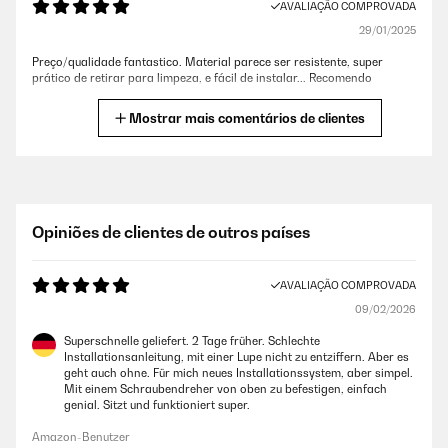
AVALIAÇÃO COMPROVADA
29/01/2025
Preço/qualidade fantastico. Material parece ser resistente, super
prático de retirar para limpeza, e fácil de instalar... Recomendo
Usuario/a de amazon
Mostrar mais comentários de clientes
AVALIAÇÃO COMPROVADA
12/12/2024
Todavia nos dura, aunque se va alfojando cada cierto tiempo, hay que
Opiniões de clientes de outros países
ir aprentado los tornillos.Te hace la vida mas comoda y facil.
Usuario/a de amazon
AVALIAÇÃO COMPROVADA
09/02/2026
AVALIAÇÃO COMPROVADA
Superschnelle geliefert. 2 Tage früher. Schlechte
29/04/2024
Installationsanleitung, mit einer Lupe nicht zu entziffern. Aber es
geht auch ohne. Für mich neues Installationssystem, aber simpel.
Me ha encantado, es de muy buena calidad
Mit einem Schraubendreher von oben zu befestigen, einfach
genial. Sitzt und funktioniert super.
Usuario/a de amazon
Amazon-Benutzer