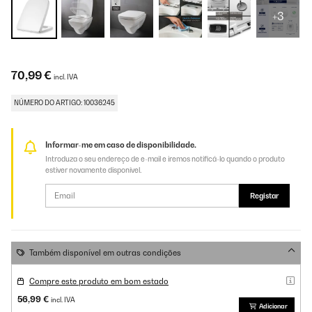
+3
70,99 €
incl. IVA
NÚMERO DO ARTIGO: 10036245
Informar-me em caso de disponibilidade.
Introduza o seu endereço de e-mail e iremos notificá-lo quando o produto
estiver novamente disponível.
Registar
Também disponível em outras condições
Compre este produto em bom estado
56,99 €
incl. IVA
Adicionar