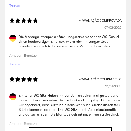
Traduzir
AVALIAÇÃO COMPROVADA
20/01/2024
AVALIAÇÃO COMPROVADA
Muy fácil de montar. Queda precioso. El mecanismo de caída es genial,
07/02/2026
se produce de forma lenta y constante, y cuando termina de caer no
suena nada. Una vez puesto queda colocado de forma segura y no se
Die Montage ist super einfach, insgesamt macht der WC-Deckel
mueve nada. Buena compra.
einen hochwertigen Eindruck, wie er sich im Langzeittest
bewährt, kann ich frühestens in sechs Monaten beurteilen.
Usuario/a de amazon
Amazon-Benutzer
AVALIAÇÃO COMPROVADA
Traduzir
09/10/2023
AVALIAÇÃO COMPROVADA
Encaja a la perfección y muy comoda
24/01/2026
Usuario/a de amazon
Ein toller WC Sitz! Haben ihn vor Jahren schon mal gekauft und
waren äußerst zufrieden. Sehr robust und langlebig. Daher waren
wir begeistert, dass wir für die neue Wohnung wieder diesen WC
AVALIAÇÃO COMPROVADA
Sitz bekommen konnten. Der WC Sitz ist mit Absenkautomatik
06/09/2021
und gut zu reinigen. Die Montage gelingt mit ein wenig Geschick ;)
Muy buena calidad, la tapa baja sola despacio, sin hacer ruido. Es muy
Amazon-Benutzer
fácil de instalar, pero tu wc tiene que ser compatible. Puedes hacer más