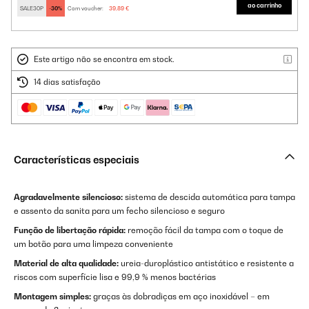
ao carrinho
SALE30P
-30%
Com voucher:
39,89 €
Este artigo não se encontra em stock.
14 dias satisfação
Características especiais
Agradavelmente silencioso:
sistema de descida automática para tampa
e assento da sanita para um fecho silencioso e seguro
Função de libertação rápida:
remoção fácil da tampa com o toque de
um botão para uma limpeza conveniente
Material de alta qualidade:
ureia-duroplástico antistático e resistente a
riscos com superfície lisa e 99,9 % menos bactérias
Montagem simples:
graças às dobradiças em aço inoxidável – em