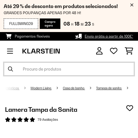
Até 29 % de desconto em produtos selecionados!
GRANDES POUPANÇAS APENAS POR 48 H!
Compre
08
18
23
FULLSWING29
H
M
S
agora
Pagamentos flexíveis
Envio grátis a partir de 100€*
rodomésticos
Modern Living
Casa de banho
Tampas de sanita
Lamera Tampa da Sanita
79 Avaliações