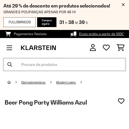
Até 29 % de desconto em produtos selecionados!
GRANDES POUPANÇAS APENAS POR 48 H!
Compre
31
38
38
FULLSWING29
H
M
S
agora
Pagamentos flexíveis
Envio grátis a partir de 100€*
Eletrodomésticos
Modern Living
Beer Pong Party Williams Azul