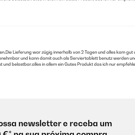
2
den,Die Lieferung war zügig innerhalb von 2 Tagen und alles kam gut 
st abnehmbar und kann damit auch als Serviertablett benutz werden u
st und belastbar.alles in allem ein Gutes Produkt das ich nur empfehl
ossa newsletter e receba um
0 €* na sua próxima compra.