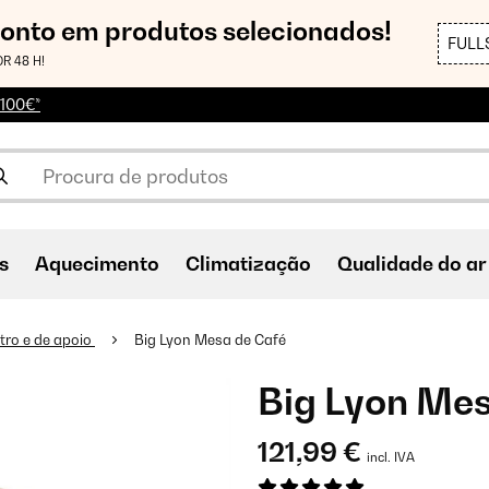
conto em produtos selecionados!
FULL
R 48 H!
 100€*
s
Aquecimento
Climatização
Qualidade do ar
tro e de apoio
Big Lyon Mesa de Café
Big Lyon Mes
121,99 €
incl. IVA