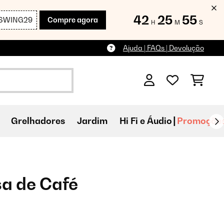
42
25
54
SWING29
Compre agora
H
M
S
Ajuda | FAQs | Devolução
Grelhadores
Jardim
Hi Fi e Áudio
Promoçõe
a de Café