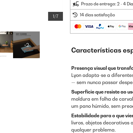
Prazo de entrega: 2 - 4 Di
14 dias satisfação
1/7
+2
Características es
Presença visual que transf
Lyon adapta-se a diferente
— sem nunca passar despe
Superfície que resiste ao u
moldura em folha de carval
um pano húmido, sem pre
Estabilidade para o que vier
livros, objetos decorativo
qualquer problema.