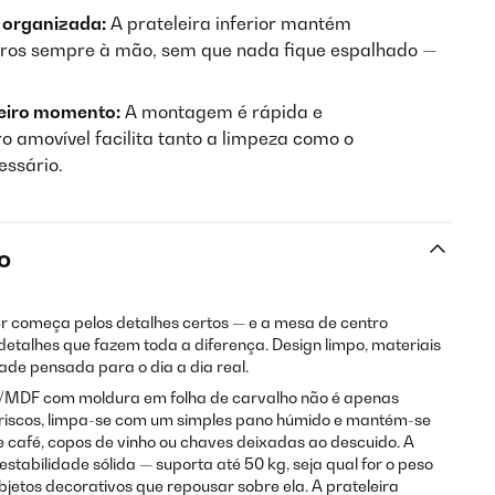
 organizada:
A prateleira inferior mantém
ivros sempre à mão, sem que nada fique espalhado —
meiro momento:
A montagem é rápida e
o amovível facilita tanto a limpeza como o
essário.
o
r começa pelos detalhes certos — e a mesa de centro
detalhes que fazem toda a diferença. Design limpo, materiais
ade pensada para o dia a dia real.
MDF com moldura em folha de carvalho não é apenas
a riscos, limpa-se com um simples pano húmido e mantém-se
 café, copos de vinho ou chaves deixadas ao descuido. A
tabilidade sólida — suporta até 50 kg, seja qual for o peso
objetos decorativos que repousar sobre ela. A prateleira