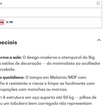
as
peciais
orma a sala:
O design moderno e atemporal da Big
s estilos de decoração — do minimalista ao acolhedor
rcebida.
so quotidiano:
O tampo em Melamin/MDF com
ho é resistente a riscos e limpa-se facilmente com
ocupações com manchas ou marcas.
:
A estrutura em aço suporta até 50 kg — pilhas de
s ou um tabuleiro bem carregado não representam