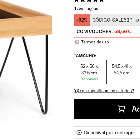
4 Avaliações
-52%
CÓDIGO:
SALE52P
COM VOUCHER:
58,56 €
Termos de uso
TAMANHO:
52 x 56 x
54,5 x 41 x
33,5 cm
54,5 cm
Disponível
O que significam os estados?
Ad
Disponível para entrega