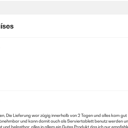
aíses
4
2
den, Die Lieferung war zügig innerhalb von 2 Tagen und alles kam gut
st abnehmbar und kann damit auch als Serviertablett benutz werden 
st und belastbar. alles in allem ein Gutes Produkt das ich nur empfehl