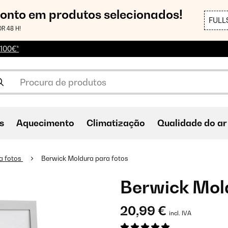
conto em produtos selecionados!
FULL
R 48 H!
 100€*
s
Aquecimento
Climatização
Qualidade do ar
a fotos
Berwick Moldura para fotos
Berwick Mold
20,99 €
incl. IVA