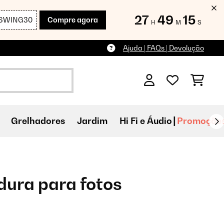
27
49
14
SWING30
Compre agora
H
M
S
Ajuda | FAQs | Devolução
Grelhadores
Jardim
Hi Fi e Áudio
Promoçõe
ura para fotos