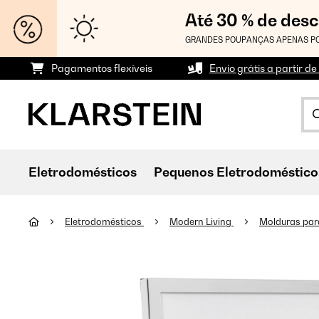
Até 30 % de des
GRANDES POUPANÇAS APENAS PO
Pagamentos flexíveis
Envio grátis a partir de
Eletrodomésticos
Pequenos Eletrodoméstico
Eletrodomésticos
Modern Living
Molduras par