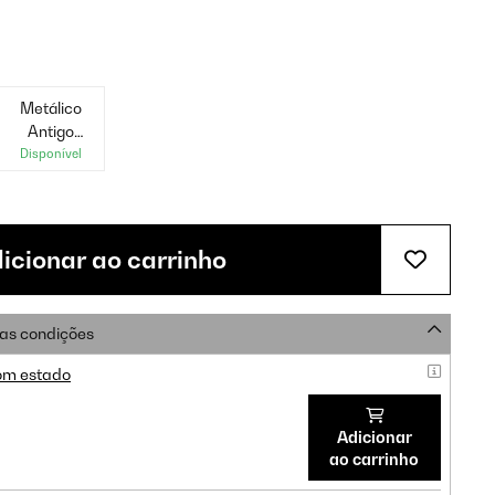
Metálico
Antigo
Dourado
Disponível
icionar ao carrinho
as condições
om estado
Adicionar
ao carrinho