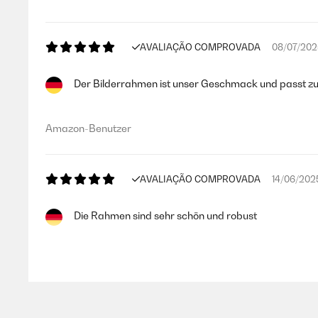
Usuario/a de amazon
AVALIAÇÃO COMPROVADA
08/07/202
AVALIAÇÃO COMPROVADA
03/09/201
Der Bilderrahmen ist unser Geschmack und passt zu u
Tal como la foto, metal un poco fino, trasera de terciopel
Amazon-Benutzer
Usuario/a de amazon
AVALIAÇÃO COMPROVADA
14/06/202
AVALIAÇÃO COMPROVADA
05/07/201
Die Rahmen sind sehr schön und robust
Un marco ideal para titulaciones. Elegante, de calidad inme
Amazon-Benutzer
Usuario/a de amazon
AVALIAÇÃO COMPROVADA
16/01/202