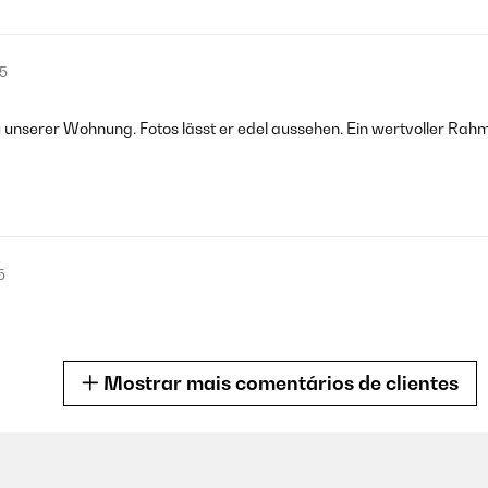
5
9
nserer Wohnung. Fotos lässt er edel aussehen. Ein wertvoller Rahmen
o negro muy elegante
5
9
jorable. Sin duda repetiré !
Mostrar mais comentários de clientes
5