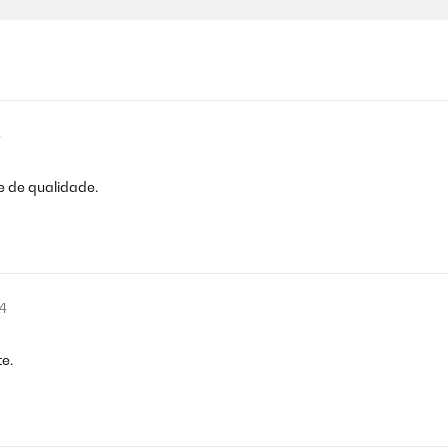
4
e de qualidade.
4
te.