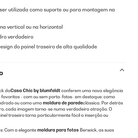
ser utilizada como suporte ou para montagem na
a vertical ou na horizontal
idro verdadeiro
sign do painel traseiro de alta qualidade
o
ck da
Casa Chic by blumfeldt
conferem uma nova elegância
os favoritas - com ou sem porta-fotos- em destaque: como
uadrado ou como uma
moldura de parede
clássica. Por detrás
eiro, cada imagem torna-se numa verdadeira atração. O
nel traseiro torna particularmente fácil a inserção ou
ias: Com a elegante
moldura para fotos
Berwick, as suas