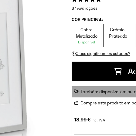
87 Avaliações
COR PRINCIPAL:
Cobre
Crómio-
Metalizado
Prateado
Disponível
O que significam os estados?
Ad
Também disponível em outr
Compre este produto em b
18,99 €
incl. IVA