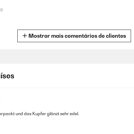
20
Mostrar mais comentários de clientes
0
aíses
lanco de sala. Precio y calidad excelente. Perfecto para el recuer
6
erpackt und das Kupfer glänzt sehr edel.
una mesa como colgado en la pared. El color oro es muy bonito.