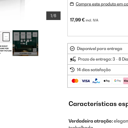
Compre este produto em co
1/6
17,99 €
incl. IVA
+1
Disponível para entrega
Prazo de entrega: 3 - 8 Di
14 dias satisfação
Características es
Verdadeira atração:
elegan
trabalhada