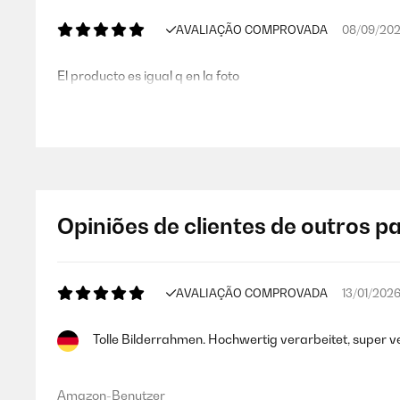
AVALIAÇÃO COMPROVADA
08/09/20
El producto es igual q en la foto
Usuario/a de amazon
AVALIAÇÃO COMPROVADA
03/07/202
Opiniões de clientes de outros p
Me parece muy elegante. Combina muy bien con un mueble b
Usuario/a de amazon
AVALIAÇÃO COMPROVADA
13/01/202
Tolle Bilderrahmen. Hochwertig verarbeitet, super v
AVALIAÇÃO COMPROVADA
26/11/2019
Marco muy bonito y elegante, queda muy bien tanto sobre 
Amazon-Benutzer