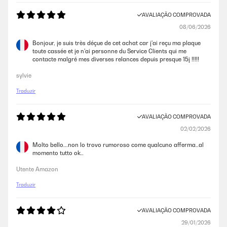
AVALIAÇÃO COMPROVADA
08/06/2026
Bonjour, je suis très déçue de cet achat car j'ai reçu ma plaque
toute cassée et je n'ai personne du Service Clients qui me
contacte malgré mes diverses relances depuis presque 15j !!!!!
sylvie
Traduzir
AVALIAÇÃO COMPROVADA
02/02/2026
Molto bello...non lo trovo rumoroso come qualcuno afferma..al
momento tutto ok..
Utente Amazon
Traduzir
AVALIAÇÃO COMPROVADA
29/01/2026