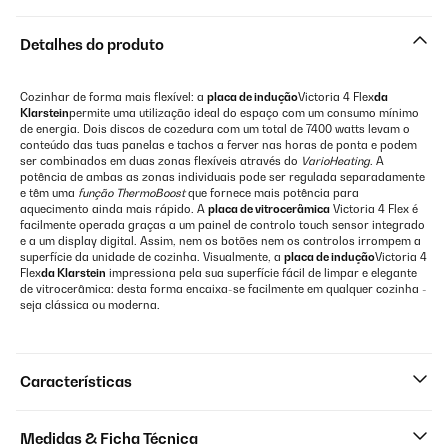
Detalhes do produto
Cozinhar de forma mais flexível: a
placa de indução
Victoria 4 Flex
da
Klarstein
permite uma utilização ideal do espaço com um consumo mínimo
de energia. Dois discos de cozedura com um total de 7400 watts levam o
conteúdo das tuas panelas e tachos a ferver nas horas de ponta e podem
ser combinados em duas zonas flexíveis através do
VarioHeating
. A
potência de ambas as zonas individuais pode ser regulada separadamente
e têm uma
função ThermoBoost
que fornece mais potência para
aquecimento ainda mais rápido. A
placa de vitrocerâmica
Victoria 4 Flex é
facilmente operada graças a um painel de controlo touch sensor integrado
e a um display digital. Assim, nem os botões nem os controlos irrompem a
superfície da unidade de cozinha. Visualmente, a
placa de indução
Victoria 4
Flex
da Klarstein
impressiona pela sua superfície fácil de limpar e elegante
de vitrocerâmica: desta forma encaixa-se facilmente em qualquer cozinha -
seja clássica ou moderna.
Características
Medidas & Ficha Técnica