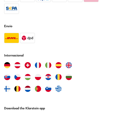
Dunstabzugshaube und dann auch noch nachlaufen wenn man
den Herd ausmacht, sehr ärgerlich aber wenn man sich dran
gewöhnt hat nicht mehr so schlimm, könnte aber stören
Amazon-Benutzer
Envio
Traduzir
AVALIAÇÃO COMPROVADA
05/04/2024
ein sehr schönes Induktionskochfeld
Internacional
Amazon-Benutzer
Traduzir
AVALIAÇÃO COMPROVADA
20/02/2024
Lieferung und Verpackung waren perfekt. Das Kochfeld macht
nicht nur optisch einen sehr hochwerigen Eindruck. Auch die
Anwendung, Leistung und Bedienung haben uns überzeugt.
Download the Klarstein app