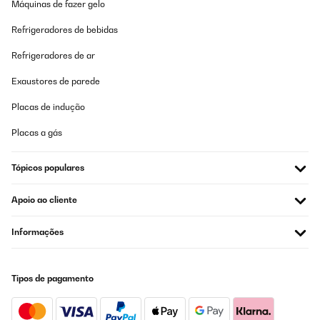
Máquinas de fazer gelo
Amazon-Benutzer
Refrigeradores de bebidas
Traduzir
Refrigeradores de ar
Exaustores de parede
AVALIAÇÃO COMPROVADA
10/12/2024
Placas de indução
El diseño es muy bonito, y el manejo es bastante fácil.
Placas a gás
Lo que al poner una sarten u olla de Inducción, se escucha como
que no se adapta bien, parece que se sienciende y se apague la
resistencia. A demás, cuando llevas cocinando unas horas en
Tópicos populares
ella, se escucha un ventilador que no e sabido saber que es.
Raquel
Apoio ao cliente
Traduzir
Informações
AVALIAÇÃO COMPROVADA
12/09/2024
Tipos de pagamento
Optisch sieht die top aus auch Preis Leistung passt, Touch
Steuerung funktioniert auch ohne Probleme, leider hat der Herd
eingebaute Lüfter welche bei höchster Stufe so laut sind wie die