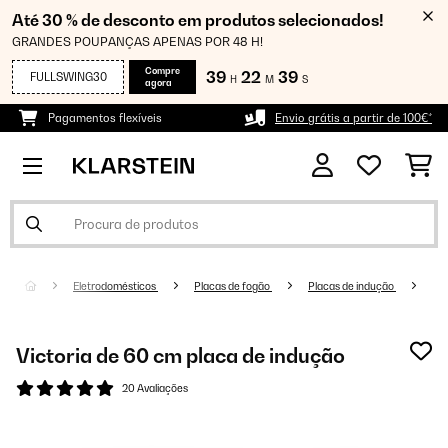
Até 30 % de desconto em produtos selecionados!
GRANDES POUPANÇAS APENAS POR 48 H!
Compre
39
22
38
FULLSWING30
H
M
S
agora
Pagamentos flexíveis
Envio grátis a partir de 100€*
Eletrodomésticos
Placas de fogão
Placas de indução
Victoria de 60 cm placa de indução
20 Avaliações