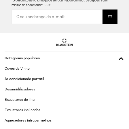
*O desconto de 10 € não pode ser acumulado com outros cupões. Valor
AVALIAÇÃO COMPROVADA
mínimo da encomenda: 100 €.
04/06/2025
Ottimo
Amazon-Benutzer
Traduzir
AVALIAÇÃO COMPROVADA
Categorias populares
25/01/2025
Caves de Vinho
molto pratica e veloce da pulire e cucinare, la cottura molto più
veloce rispetto al tradizionale gas. Al momento non saprei
trovargli un difetto. Buon acquisto
Ar condicionado portátil
Utente Amazon
Desumidificadores
Traduzir
Exaustores de ilha
Exaustores inclinados
AVALIAÇÃO COMPROVADA
19/12/2024
Aquecedores infravermelhos
Sehr gut, ausgereiftes Produckt.