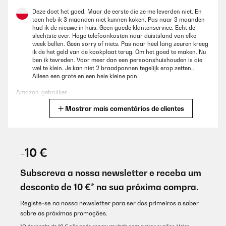
Deze doet het goed. Maar de eerste die ze me leverden niet. En
toen heb ik 3 maanden niet kunnen koken. Pas naar 3 maanden
had ik de nieuwe in huis. Geen goede klantenservice. Echt de
slechtste ever. Hoge telefoonkosten naar duistsland van elke
week bellen. Geen sorry of niets. Pas naar heel lang zeuren kreeg
ik de het geld van de kookplaat terug. Om het goed te maken. Nu
ben ik tevreden. Voor meer dan een persoonshuishouden is die
wel te klein. Je kan niet 2 braadpannen tegelijk erop zetten..
Alleen een grote en een hele kleine pan.
Amazon-gebruiker
Mostrar mais comentários de clientes
Traduzir
AVALIAÇÃO COMPROVADA
06/12/2025
-10 €
Ca marche bien!!En duo avec le gaz deux feux c'est , un peu de
boulot mais ca en jete.plutot content et ca coute pas trop cher
Subscreva a nossa newsletter e receba um
desconto de 10 €* na sua próxima compra.
Utilisateur d'Amazon
Traduzir
Registe-se na nossa newsletter para ser dos primeiros a saber
sobre as próximas promoções.