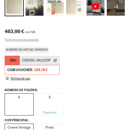
+4
463,99 €
incl. IVA
Ficha técnica do produto
NÚMERO DO ARTIGO: 10040202
-30%
CÓDIGO:
SALE30P
COM VOUCHER:
324,79 €
Termos de uso
NÚMERO DE FOGÕES:
4
5
Disponível
COR PRINCIPAL:
Creme Vintage
Preto