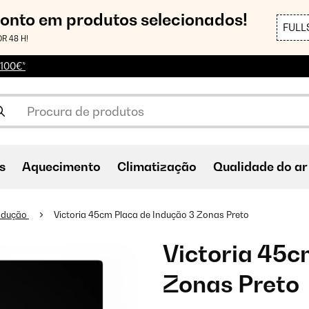
conto em produtos selecionados!
FULL
R 48 H!
 100€*
s
Aquecimento
Climatização
Qualidade do ar
indução
Victoria 45cm Placa de Indução 3 Zonas Preto
Victoria 45c
Zonas Preto