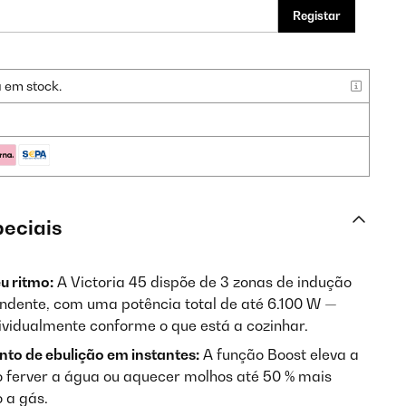
Registar
a em stock.
peciais
u ritmo:
A Victoria 45 dispõe de 3 zonas de indução
ndente, com uma potência total de até 6.100 W —
ividualmente conforme o que está a cozinhar.
to de ebulição em instantes:
A função Boost eleva a
o ferver a água ou aquecer molhos até 50 % mais
 a gás.