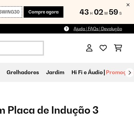
43
02
58
SWING30
Compre agora
H
M
S
Ajuda | FAQs | Devolução
Grelhadores
Jardim
Hi Fi e Áudio
Promoçõe
m Placa de Indução 3