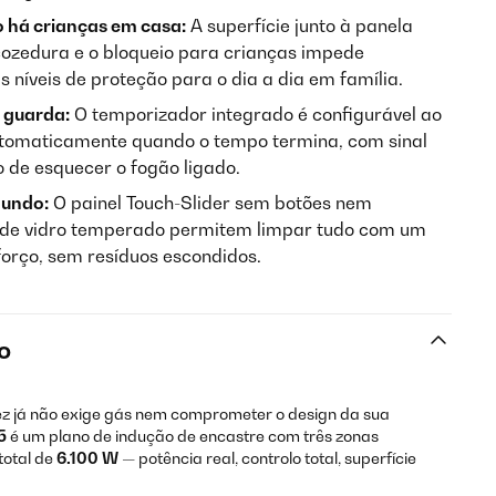
 há crianças em casa:
A superfície junto à panela
cozedura e o bloqueio para crianças impede
s níveis de proteção para o dia a dia em família.
e guarda:
O temporizador integrado é configurável ao
automaticamente quando o tempo termina, com sinal
o de esquecer o fogão ligado.
gundo:
O painel Touch-Slider sem botões nem
ie de vidro temperado permitem limpar tudo com um
orço, sem resíduos escondidos.
o
ez já não exige gás nem comprometer o design da sua
5
é um plano de indução de encastre com três zonas
total de
6.100 W
— potência real, controlo total, superfície