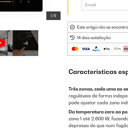
1/9
Este artigo não se encontr
14 dias satisfação
+4
Características es
Três zonas, cada uma ao se
reguláveis de forma indepe
pode ajustar cada zona ind
Da temperatura zero ao pon
zona 1 até 2.600 W, fazend
depressa do que num fogão