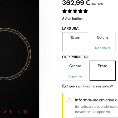
362,99 €
incl. IVA
8 Avaliações
LARGURA:
45 cm
60 cm
Disponível
COR PRINCIPAL:
Creme
Preto
Disponível
O que significam os estados?
Informar-me em caso de
Introduza o seu endereço d
novamente disponível.