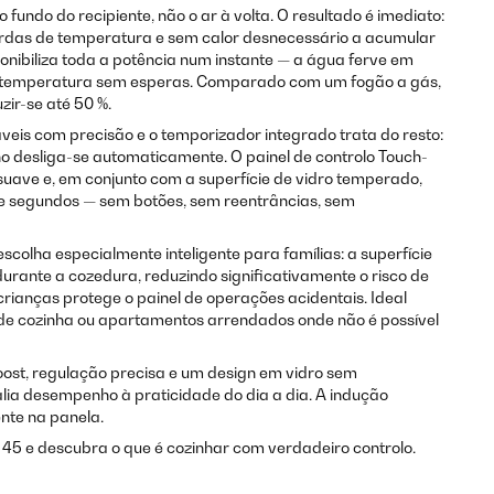
fundo do recipiente, não o ar à volta. O resultado é imediato:
rdas de temperatura e sem calor desnecessário a acumular
onibiliza toda a potência num instante — a água ferve em
 temperatura sem esperas. Comparado com um fogão a gás,
ir-se até 50 %.
áveis com precisão e o temporizador integrado trata do resto:
o desliga-se automaticamente. O painel de controlo Touch-
suave e, em conjunto com a superfície de vidro temperado,
e segundos — sem botões, sem reentrâncias, sem
scolha especialmente inteligente para famílias: a superfície
urante a cozedura, reduzindo significativamente o risco de
rianças protege o painel de operações acidentais. Ideal
 de cozinha ou apartamentos arrendados onde não é possível
ost, regulação precisa e um design em vidro sem
lia desempenho à praticidade do dia a dia. A indução
nte na panela.
 45 e descubra o que é cozinhar com verdadeiro controlo.