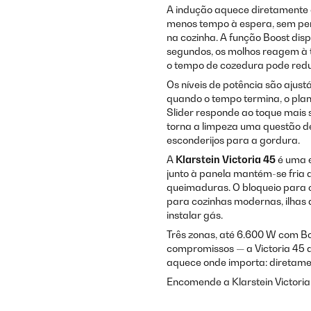
A indução aquece diretamente o 
menos tempo à espera, sem pe
na cozinha. A função Boost disp
segundos, os molhos reagem à
o tempo de cozedura pode reduz
Os níveis de potência são ajust
quando o tempo termina, o plan
Slider responde ao toque mais 
torna a limpeza uma questão d
esconderijos para a gordura.
A
Klarstein Victoria 45
é uma e
junto à panela mantém-se fria d
queimaduras. O bloqueio para c
para cozinhas modernas, ilhas
instalar gás.
Três zonas, até 6.600 W com Bo
compromissos — a Victoria 45 a
aquece onde importa: diretame
Encomende a Klarstein Victoria