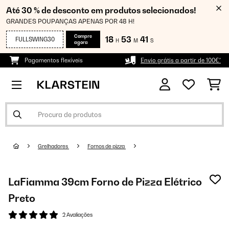
Até 30 % de desconto em produtos selecionados!
GRANDES POUPANÇAS APENAS POR 48 H!
Compre
18
53
41
FULLSWING30
H
M
S
agora
Pagamentos flexíveis
Envio grátis a partir de 100€*
Grelhadores
Fornos de pizza
LaFiamma 39cm Forno de Pizza Elétrico
Preto
2 Avaliações