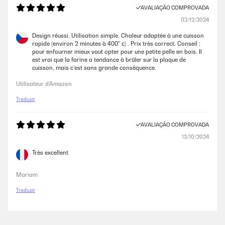
AVALIAÇÃO COMPROVADA
02/12/2024
Design réussi. Utilisation simple. Chaleur adaptée à une cuisson
rapide (environ 2 minutes à 400° c) . Prix très correct. Conseil :
pour enfourner mieux vaut opter pour une petite pelle en bois. Il
est vrai que la farine a tendance à brûler sur la plaque de
cuisson, mais c’est sans grande conséquence.
Utilisateur d'Amazon
Traduzir
AVALIAÇÃO COMPROVADA
13/10/2024
Très excellent
Mariam
Traduzir