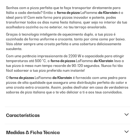
Sonhas com a pizza perfeita que te faça transportar diretamente para
Itália a cada dentada? Então o
forno de pizza
LaFiamma
da Klarstein
é o
ideal para ti! Com este forno para pizzas inovador e potente, podes
transformar todos os dias numa festa italiana, quer seja no interior da tua
acolhedora cozinha ou no exterior, no teu terraço ensolarado.
Graças à tecnologia inteligente de aquecimento duplo, a tua pizza é
cozinhada de forma uniforme e crocante, tanto por cima como por baixo.
Vais obter sempre uma crosta perfeita e uma cobertura deliciosamente
suculenta.
Com uma potência impressionante de 2200 W e capacidade para atingir
temperaturas até 500 °C, o
forno de pizzas
LaFiamma
da Klarstein
leva a
tua pizza à mesa num tempo recorde de 90-120 segundos. Nunca foi tão
fácil saborear a tua piza preferida num instante!
O
forno de pizzas
LaFiamma
da Klarstein
é fornecido com uma pedra para
pizzas de alta qualidade que assegura uma distribuição perfeita do calor e
uma crosta extra crocante. Assim, podes desfrutar em casa de verdadeiros
sabores de piza italiana que o te vão deliciar a ti e aos teus convidados.
Características
Medidas & Ficha Técnica