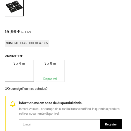
15,99 €
incl. IVA
NÚMERO DO ARTIGO: 10047505
VARIANTES:
3 x 4 m
3 x 6 m
Disponível
O que significam os estados?
Informar-me em caso de disponibilidade.
Introduza o seu endereço de e-mail e iremos notificá-lo quando o produto
estiver novamente disponível.
Registar