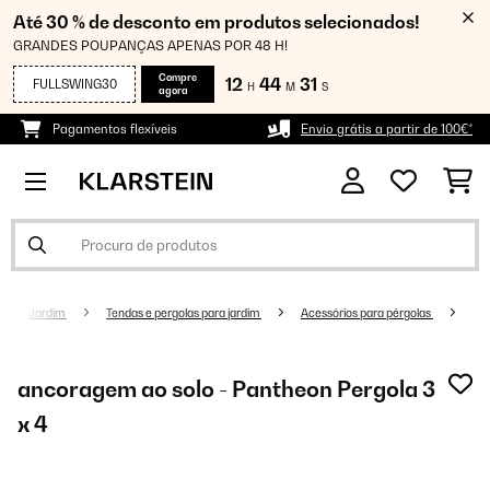
Até 30 % de desconto em produtos selecionados!
GRANDES POUPANÇAS APENAS POR 48 H!
Compre
12
44
31
FULLSWING30
H
M
S
agora
Pagamentos flexíveis
Envio grátis a partir de 100€*
Jardim
Tendas e pergolas para jardim
Acessórios para pérgolas
ancoragem ao solo - Pantheon Pergola 3
x 4