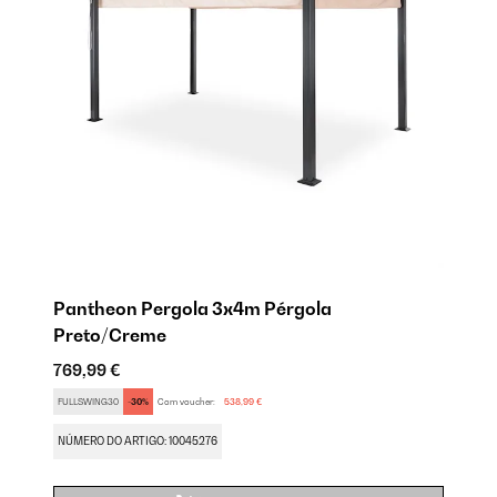
Pantheon Pergola 3x4m Pérgola
P
Preto/Creme
76
769,99 €
SA
FULLSWING30
-30%
Com voucher:
538,99 €
NÚ
NÚMERO DO ARTIGO: 10045276