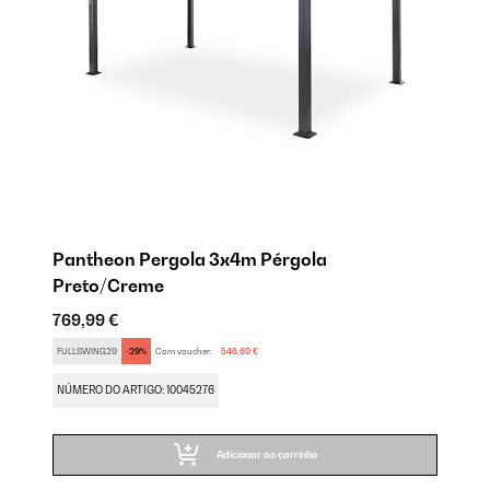
Pantheon Pergola 3x4m Pérgola
P
Preto/Creme
76
769,99 €
SA
FULLSWING29
-29%
Com voucher:
546,69 €
NÚ
NÚMERO DO ARTIGO: 10045276
Adicionar ao carrinho