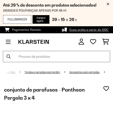
Até 29 % de desconto em produtos selecionados!
GRANDES POUPANÇAS APENAS POR 48 H!
Compre
39
15
25
FULLSWING29
H
M
S
agora
Pagamentos flexíveis
Envio grátis a partir de 100€*
Jardim
Tendas e pergolas para jardim
Acessórios para pérgolas
conjunto de parafusos - Pantheon
Pergola 3 x 4