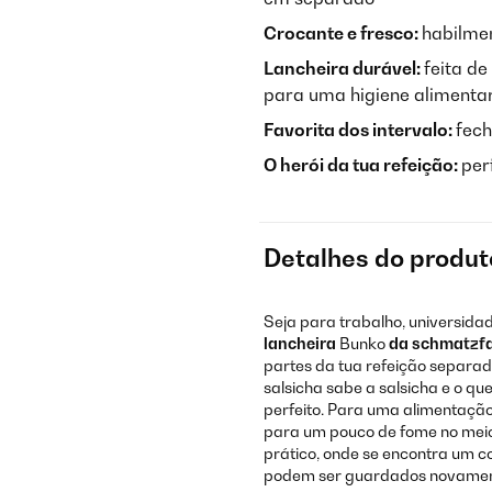
Crocante e fresco:
habilme
Lancheira durável:
feita de
para uma higiene alimentar
Favorita dos intervalo:
fech
O herói da tua refeição:
per
Detalhes do produt
Seja para trabalho, universida
lancheira
Bunko
da schmatzf
partes da tua refeição separad
salsicha sabe a salsicha e o qu
perfeito. Para uma alimentação
para um pouco de fome no mei
prático, onde se encontra um c
podem ser guardados novament