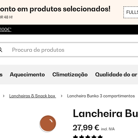
conto em produtos selecionados!
FULL
R 48 H!
 100€*
s
Aquecimento
Climatização
Qualidade do ar
Lancheiras & Snack box
Lancheira Bunko 3 compartimentos
Lancheira B
27,99 €
incl. IVA