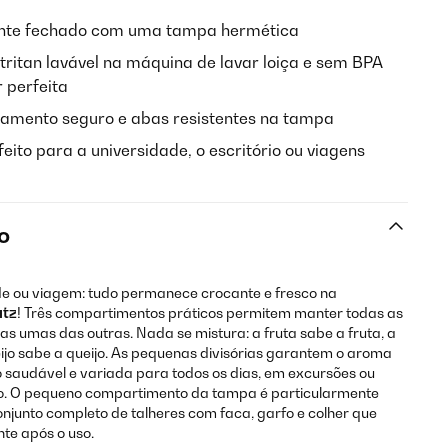
nte fechado com uma tampa hermética
 tritan lavável na máquina de lavar loiça e sem BPA
 perfeita
amento seguro e abas resistentes na tampa
feito para a universidade, o escritório ou viagens
o
de ou viagem: tudo permanece crocante e fresco na
atz
! Três compartimentos práticos permitem manter todas as
as umas das outras. Nada se mistura: a fruta sabe a fruta, a
eijo sabe a queijo. As pequenas divisórias garantem o aroma
 saudável e variada para todos os dias, em excursões ou
o. O pequeno compartimento da tampa é particularmente
onjunto completo de talheres com faca, garfo e colher que
e após o uso.