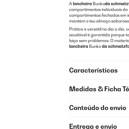
A
lancheira
Bunko
da schmatz
compartimentos individuais da
compartimentos fechados em indi
mantém o teu almoço saboroso 
Prática e versátil no dia a dia,
saudável é garantida porque t
loiça sem problemas. O materia
lancheira
Bunko
da schmatzf
Características
Medidas & Ficha T
Conteúdo do envio
Entrega e envio