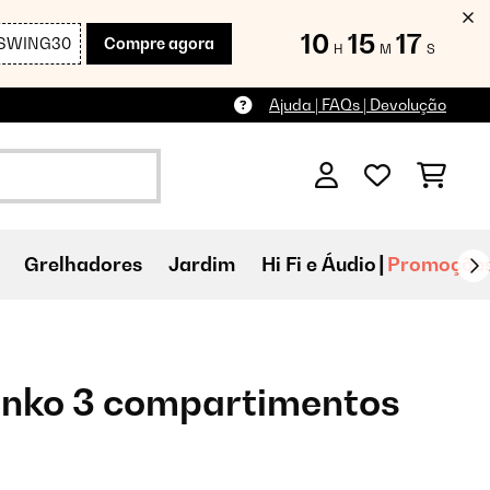
10
15
15
SWING30
Compre agora
H
M
S
Ajuda | FAQs | Devolução
Grelhadores
Jardim
Hi Fi e Áudio
Promoçõe
unko 3 compartimentos