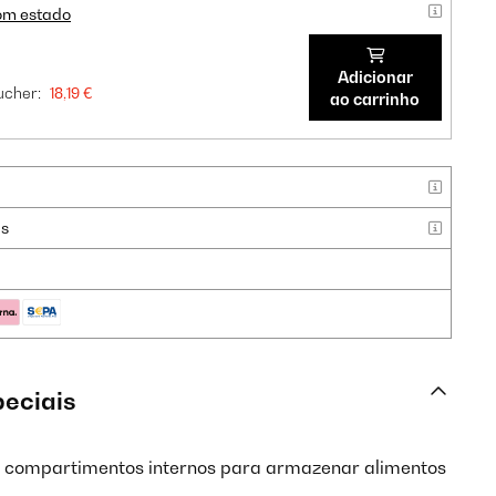
om estado
Adicionar
cher:
18,19 €
ao carrinho
as
peciais
s compartimentos internos para armazenar alimentos