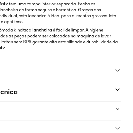
fatz
tem uma tampa interior separada. Fecha os
 lancheira de forma segura e hermética. Graças aos
vidual, esta lancheira é ideal para alimentos grossos. Isto
e apetitoso.
 cómoda à noite: a
lancheira
é fácil de limpar. A higiene
odas as peças podem ser colocadas na máquina de lavar
l tritan sem BPA garante alta estabilidade e durabilidade da
atz
.
écnica