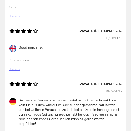
Sofia
Traduzir
AVALIAÇÃO COMPROVADA
30/01/2026
Good machine .
Amazon user
Traduzir
AVALIAÇÃO COMPROVADA
31/12/2025
Beim ersten Versuch mit voreingestellten 50 min Rührzeit kam
kein Eis aus dem Auslauf es war zu sehr gefrohren..wir hatten
uns bei weiteren Versuchen zeitlich bei ca. 35 min herangetastet
dann kam das Softeis nahezu perfekt heraus...Also wenn mans
raus hat passt das Gerät und ich kann es gerne weiter
empfehlen!