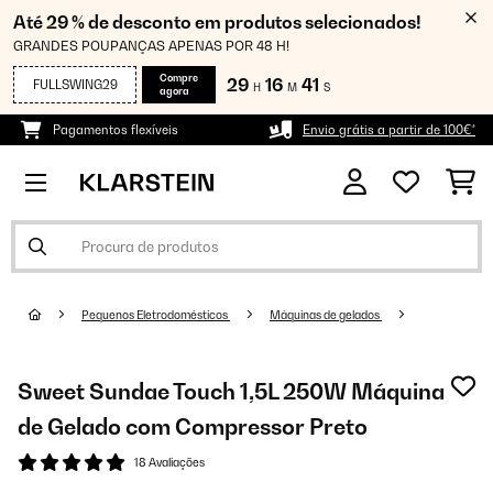
Até 29 % de desconto em produtos selecionados!
GRANDES POUPANÇAS APENAS POR 48 H!
Compre
29
16
41
FULLSWING29
H
M
S
agora
Pagamentos flexíveis
Envio grátis a partir de 100€*
Pequenos Eletrodomésticos
Máquinas de gelados
Sweet Sundae Touch 1,5L 250W Máquina
de Gelado com Compressor Preto
18 Avaliações