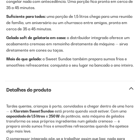
congelar nada com antecedência. Uma porção fica pronta em cerca de
35 a 45 minutos.
Suficiente para todos:
uma porção de 1,5 litros chega para uma reunião
de família, um aniversário ou um churrasco entre amigos, pronta em
cerca de 35 a 45 minutos.
Gelado soft de gelataria em casa:
o distribuidor integrado oferece um
acabamento cremoso em remoinho diretamente da máquina — sirva
diretamente em cones ou taças.
Mais do que gelado:
a Sweet Sundae também prepara sumos frios e
smoothies refrescantes: conquista o seu lugar na bancada o ano inteiro.
Detalhes do produto
Tardes quentes, crianças à porta, convidados a chegar dentro de uma hora
— a
Klarstein Sweet Sundae
está pronta quando você estiver. Com uma
capacidade de 1,5 litros
e
250 W
de potência, esta máquina de gelados
transforma os seus próprios ingredientes num gelado cremoso — e
prepara ainda sumos frios e smoothies refrescantes quando lhe apetece
algo mais leve.
O compressor integrado põe-se a trabalhar assim que liga: nada para