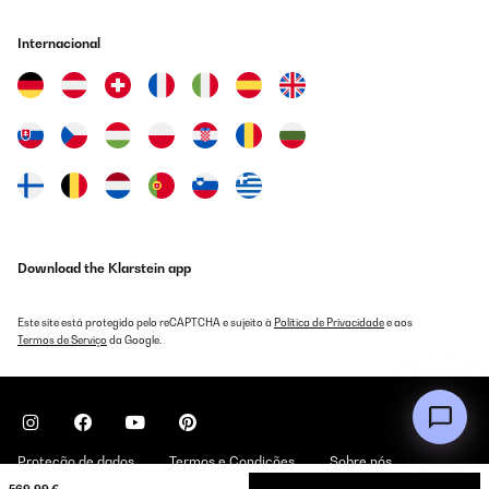
Amazon-Benutzer
Internacional
Traduzir
AVALIAÇÃO COMPROVADA
14/08/2025
Diese Softeismaschine ist der Hammer. Das Eis was sie macht ist
so eine super konsistent wie man es von ein Softeis kennt. Und
die macht sich auch echt easy super schnell sauber. Also ich bin
mit der super zufrieden. Achso noch was, die hält das Eis auch
super gekühlt, so das die konsistent gleichbleibend ist. Nur bis zu,
Download the Klarstein app
keine Ahnung jetzt, wie lange die Maschine das Eis kühlt, ich
glaube es waren bis zu 3 Stunden oder so, hält das Eis garnicht,
da ist dann schon alles aufgeschleckt. Wir bekommen da immer
Este site está protegido pelo reCAPTCHA e sujeito à
Política de Privacidade
e aos
so um die 4 Portionen raus, die sind aber nicht gerade klein . Ich
Termos de Serviço
da Google.
kann sie aufjedenfall weiter empfehlen.
Amazon-Benutzer
Traduzir
Proteção de dados
Termos e Condições
Sobre nós
AVALIAÇÃO COMPROVADA