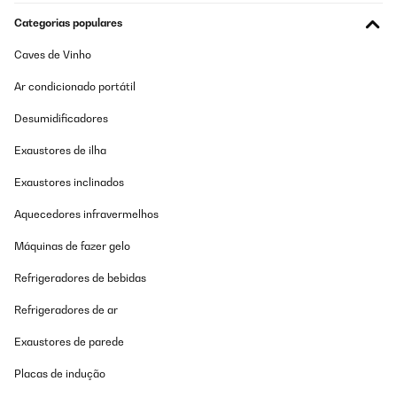
Amazon-Benutzer
Categorias populares
Traduzir
Caves de Vinho
Ar condicionado portátil
AVALIAÇÃO COMPROVADA
30/11/2025
Desumidificadores
Nicht alles Eis kann direkt bezogen werden.
Exaustores de ilha
Amazon-Benutzer
Exaustores inclinados
Traduzir
Aquecedores infravermelhos
Máquinas de fazer gelo
AVALIAÇÃO COMPROVADA
26/11/2025
Refrigeradores de bebidas
Super lecker. Früher hat Ninja gekauft-zuruckgeschickt. Diesmal
Refrigeradores de ar
alles ok und echtes SoftEis
Exaustores de parede
Amazon-Benutzer
Traduzir
Placas de indução