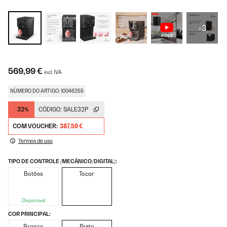
+3
569,99 €
incl. IVA
NÚMERO DO ARTIGO: 10046255
-32%
CÓDIGO:
SALE32P
COM VOUCHER:
387,59 €
Termos de uso
TIPO DE CONTROLE (MECÂNICO/DIGITAL):
Botões
Tocar
Disponível
COR PRINCIPAL:
Branco
Preto