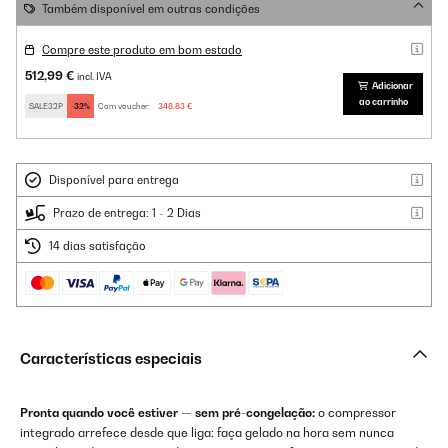
Também disponível em outras condições
Compre este produto em bom estado
512,99 €
incl. IVA
Adicionar
ao carrinho
SALE32P
-32%
Com voucher:
348,83 €
Disponível para entrega
Prazo de entrega: 1 - 2 Dias
14 dias satisfação
Características especiais
Pronta quando você estiver — sem pré-congelação:
o compressor
integrado arrefece desde que liga: faça gelado na hora sem nunca