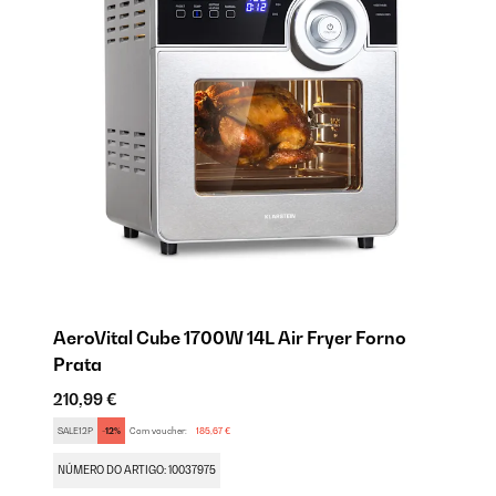
AeroVital Cube 1700W 14L Air Fryer Forno
Ae
Prata
P
210,99 €
23
SALE12P
-12%
Com voucher:
185,67 €
SA
NÚMERO DO ARTIGO: 10037975
NÚ