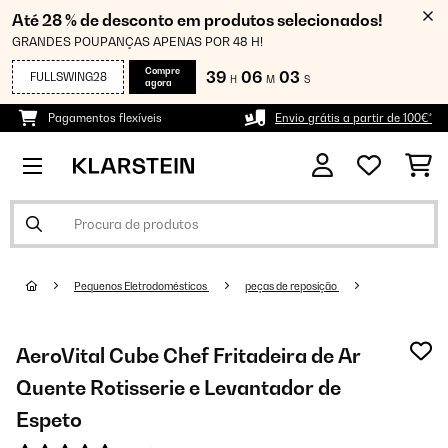
Até 28 % de desconto em produtos selecionados!
GRANDES POUPANÇAS APENAS POR 48 H!
Compre
39
06
02
FULLSWING28
H
M
S
agora
Pagamentos flexíveis
Envio grátis a partir de 100€*
Pequenos Eletrodomésticos
peças de reposição
AeroVital Cube Chef Fritadeira de Ar
Quente Rotisserie e Levantador de
Espeto