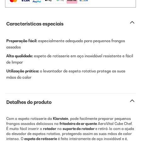
Características especiais
Preparação fácil:
especialmente adequado para pequenos frangos
assados
Alta qualidade:
espeto de rotisserie em aço inoxidável resistente e fácil
de limpar
Utilização prática:
o levantador de espeto rotativo protege as suas
mãos do calor
Detalhes do produto
Com o espeto rotisserie da
Klarstein
, pode facilmente preparar pequenos
frangos assados deliciosos na
fritadeira de ar quente
AeroVital Cube Chef.
É muito fácil inserir o
rotador
no
suporte do rotador
e retirá-lo com a ajuda
do elevador de espetos rotativo, protegendo assim as suas mãos de calor
intenso. O
espeto de rotisserie
é feito inteiramente de aço inoxidável e é,