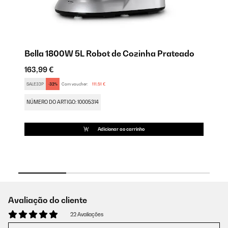
Bella 1800W 5L Robot de Cozinha Prateado
L
P
163,99 €
16
SALE32P
-32%
Com voucher:
111,51 €
FU
NÚMERO DO ARTIGO: 10005314
NÚ
Adicionar ao carrinho
Avaliação do cliente
22 Avaliações