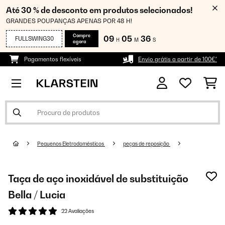
Até 30 % de desconto em produtos selecionados!
GRANDES POUPANÇAS APENAS POR 48 H!
Compre
09
05
36
FULLSWING30
H
M
S
agora
Pagamentos flexíveis
Envio grátis a partir de 100€*
Pequenos Eletrodomésticos
peças de reposição
Taça de aço inoxidável de substituição
Bella / Lucia
22 Avaliações