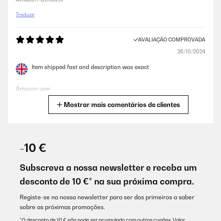
Traduzir
AVALIAÇÃO COMPROVADA
28/10/2024
Item shipped fast and description was exact
Amazon user
Mostrar mais comentários de clientes
Traduzir
AVALIAÇÃO COMPROVADA
01/02/2024
-10 €
E un bel contenitore sodo e resistente,a una bella capienza e
buon acciaio bello,piace molto.
Subscreva a nossa newsletter e receba um
desconto de 10 €* na sua próxima compra.
Utente Amazon
Traduzir
Registe-se na nossa newsletter para ser dos primeiros a saber
sobre as próximas promoções.
*O desconto de 10 € não pode ser acumulado com outros cupões. Valor
AVALIAÇÃO COMPROVADA