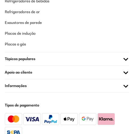
Refrigeradores de bebidas
Traduzir
Refrigeradores de ar
AVALIAÇÃO COMPROVADA
Exaustores de parede
04/06/2023
Placas de indução
Prodotto ottimo ....uguale all originale ....peccato che son finiti
....spero che presto vengano rimessi al mercato
Placas a gás
Utente Amazon
Traduzir
Tópicos populares
Apoio ao cliente
AVALIAÇÃO COMPROVADA
26/03/2023
Informações
S adapte parfaitement à ma hote
Utilisateur d'Amazon
Tipos de pagamento
Traduzir
AVALIAÇÃO COMPROVADA