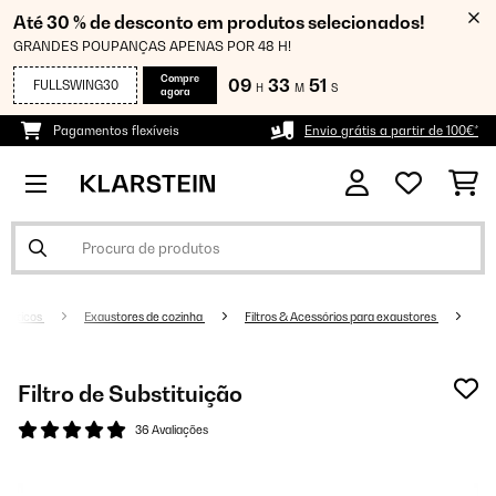
Até 30 % de desconto em produtos selecionados!
GRANDES POUPANÇAS APENAS POR 48 H!
Compre
09
33
50
FULLSWING30
H
M
S
agora
Pagamentos flexíveis
Envio grátis a partir de 100€*
mésticos
Exaustores de cozinha
Filtros & Acessórios para exaustores
Filtro de Substituição
36 Avaliações