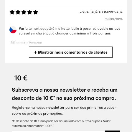
AVALIAÇÃO COMPROVADA
29/09/2024
Parfaitement adapté à ma hotte facile à poser et lavable au lave
vaisselle malgré tout à changer au minimum 1 fois par ans
Utilisateur d'Amazon
Mostrar mais comentários de clientes
Traduzir
AVALIAÇÃO COMPROVADA
27/12/2023
-10 €
Qualitativ deutlich besser als die Filter, welche ursprünglich dabei
waren.
Subscreva a nossa newsletter e receba um
desconto de 10 €* na sua próxima compra.
Amazon-Benutzer
Traduzir
Registe-se na nossa newsletter para ser dos primeiros a saber
sobre as próximas promoções.
*O desconto de 10 € não pode ser acumulado com outros cupões. Valor
AVALIAÇÃO COMPROVADA
mínimo da encomenda: 100 €.
17/09/2023