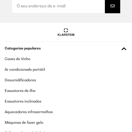
rien a dire
Utilisateur d'Amazon
Traduzir
AVALIAÇÃO COMPROVADA
Categorias populares
17/09/2023
Caves de Vinho
rien a dire
Ar condicionado portátil
Utilisateur d'Amazon
Desumidificadores
Traduzir
Exaustores de ilha
AVALIAÇÃO COMPROVADA
Exaustores inclinados
17/09/2023
Aquecedores infravermelhos
rien a dire
Máquinas de fazer gelo
Utilisateur d'Amazon