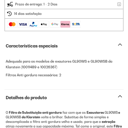
Prazo de entrega: 1 - 2 Dias
14 dias satisfação
Características especiais
Adequado para os modelos de exautores GL90WS e GL90WSB da
Klarstein (10011489 e 10026367)
Filtros Anti gordura necessários: 2
Detalhes do produto
O
Filtro de Substituição anti gordura
faz com que os
Exaustores
GL90WS
e
GL90WSB
da Klarstein
volte a brilhar. Substitua de forma simples e
descomplicada o filtro anti gordura velho e usado, para que a
extração
atinja novamente a sua capacidade máxima. Tal como o original, este
Filtro