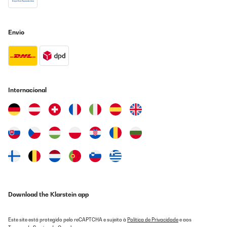
26/03/2023
S adapte parfaitement à ma hote
Envio
Utilisateur d'Amazon
Traduzir
AVALIAÇÃO COMPROVADA
Internacional
26/03/2023
S adapte parfaitement à ma hote
Utilisateur d'Amazon
Traduzir
AVALIAÇÃO COMPROVADA
03/02/2023
Download the Klarstein app
Sehr gut
Este site está protegido pelo reCAPTCHA e sujeito à
Política de Privacidade
e aos
Amazon-Benutzer