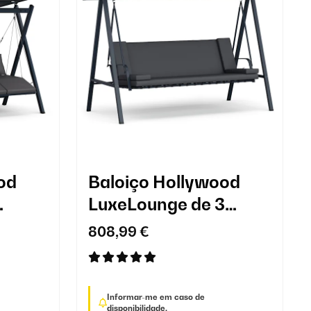
od
Baloiço Hollywood
LuxeLounge de 3
lugares
808,99 €
Informar-me em caso de
disponibilidade.