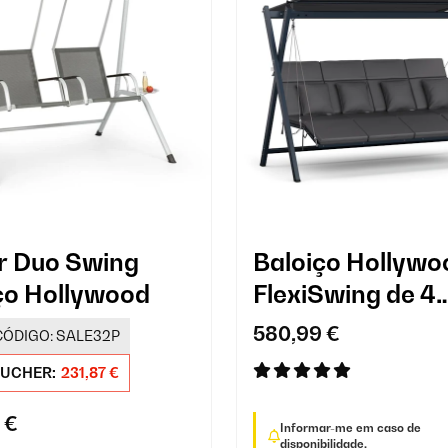
ir Duo Swing
Baloiço Hollywo
ço Hollywood
FlexiSwing de 4
lugares
580,99 €
CÓDIGO:
SALE32P
UCHER:
231,87 €
 €
Informar-me em caso de
disponibilidade.