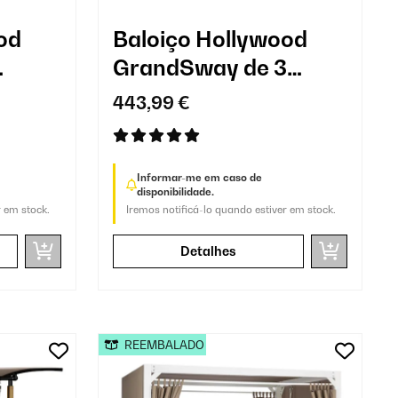
od
Baloiço Hollywood
GrandSway de 3
lugares
443,99 €
Informar-me em caso de
disponibilidade.
r em stock.
Iremos notificá-lo quando estiver em stock.
Detalhes
REEMBALADO