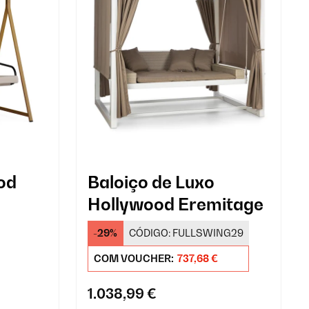
od
Baloiço de Luxo
Hollywood Eremitage
-29%
CÓDIGO:
FULLSWING29
COM VOUCHER:
737,68 €
1.038,99 €