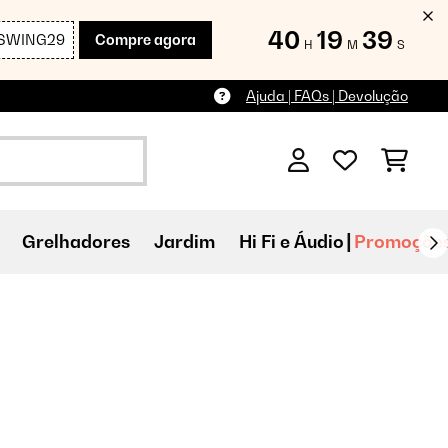
40
19
37
SWING29
Compre agora
H
M
S
Ajuda | FAQs | Devolução
Grelhadores
Jardim
Hi Fi e Áudio
Promoçõe