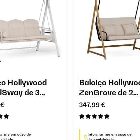
ço Hollywood
Baloiço Hollywo
dSway de 3
ZenGrove de 2
es
lugares
 €
347,99 €
ar-me em caso de
Informar-me em caso de
bilidade.
disponibilidade.