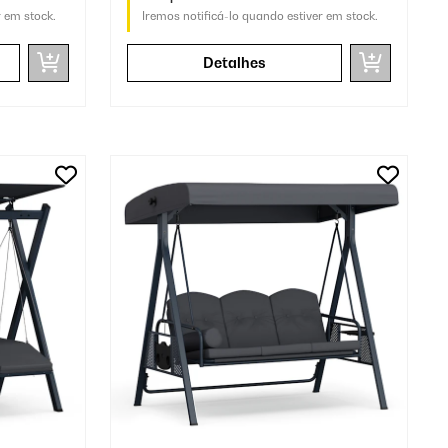
r em stock.
Iremos notificá-lo quando estiver em stock.
Detalhes