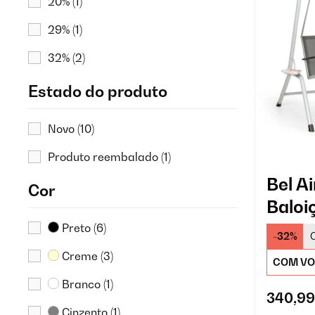
20%
(1)
29%
(1)
32%
(2)
Estado do produto
Novo
(10)
Produto reembalado
(1)
Bel A
Cor
Baloi
Preto
(6)
-32%
Creme
(3)
COM VO
Branco
(1)
340,99
Cinzento
(1)