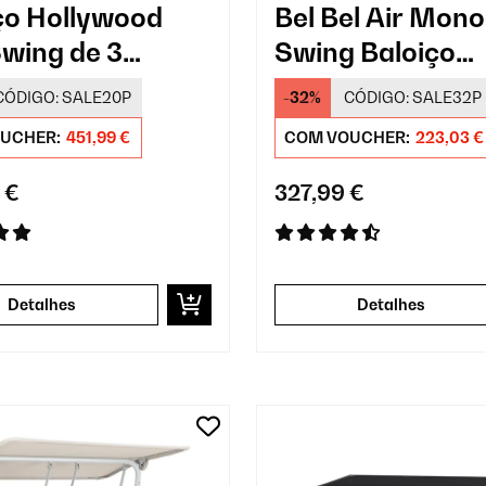
ço Hollywood
Bel Bel Air Mono
Swing de 3
Swing Baloiço
es
Hollywood
CÓDIGO:
SALE20P
-32%
CÓDIGO:
SALE32P
UCHER:
451,99 €
COM VOUCHER:
223,03 €
 €
327,99 €
Detalhes
Detalhes