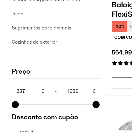
Baloi
Flexi
Toldo
lugar
-20%
Suprimentos para animais
COM VO
Cozinhas de exterior
564,99
Preço
€
-
€
Desconto com cupão