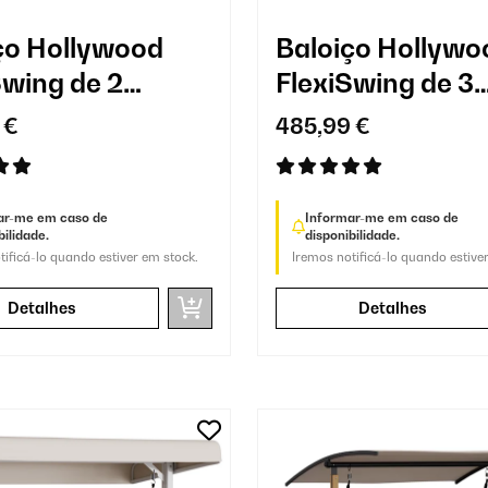
ço Hollywood
Baloiço Hollywo
Swing de 2
FlexiSwing de 3
es
lugares
 €
485,99 €
ar-me em caso de
Informar-me em caso de
bilidade.
disponibilidade.
tificá-lo quando estiver em stock.
Iremos notificá-lo quando estive
Detalhes
Detalhes