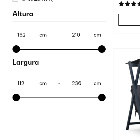
Altura
cm
-
cm
Largura
cm
-
cm