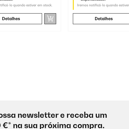
tificá-lo quando estiver em stock.
Iremos notificá-lo quando estive
Detalhes
Detalhes
ossa newsletter e receba um
0 €* na sua próxima compra.