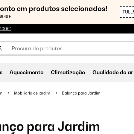
conto em produtos selecionados!
FULL
R 48 H!
 100€*
s
Aquecimento
Climatização
Qualidade do ar
im
Mobiliario de jardim
Balanço para Jardim
anço para Jardim