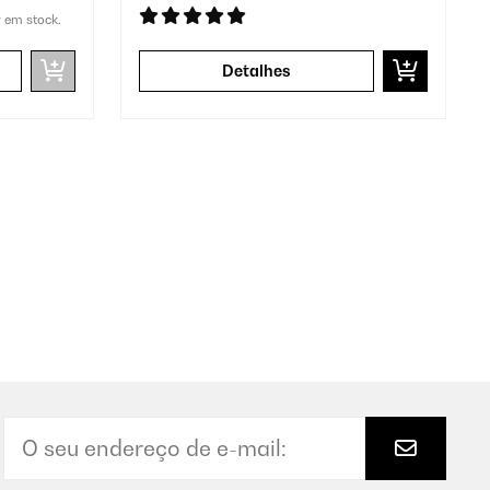
r em stock.
Detalhes