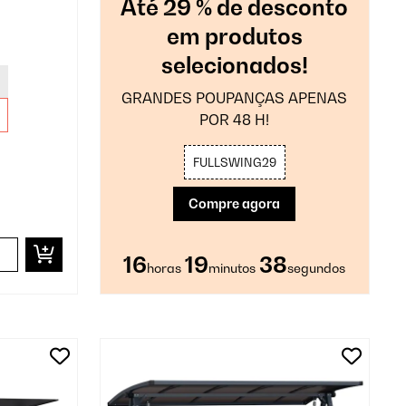
Até 29 % de desconto
em produtos
selecionados!
GRANDES POUPANÇAS APENAS
POR 48 H!
FULLSWING29
Compre agora
16
19
37
horas
minutos
segundos