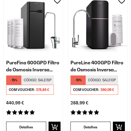
PureFina 600GPD Filtro
PureLine 400GPD Filtro
de Osmosis Inversa​
de Osmosis Inversa​
Debaixo da Pia Preto
Debaixo da Pia Preto
-15%
CÓDIGO:
SALE15P
-10%
CÓDIGO:
SALE10P
COM VOUCHER:
374,84 €
COM VOUCHER:
260,09 €
440,99 €
288,99 €
Detalhes
Detalhes