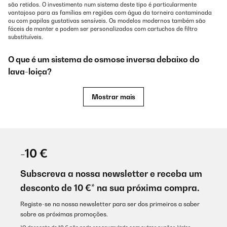
são retidos. O investimento num sistema deste tipo é particularmente
vantajoso para as famílias em regiões com água da torneira contaminada
ou com papilas gustativas sensíveis. Os modelos modernos também são
fáceis de manter e podem ser personalizados com cartuchos de filtro
substituíveis.
O que é um sistema de osmose inversa debaixo do
lava-loiça?
Um sistema de osmose sub-lavatório da Klarstein é um sistema de filtragem
Mostrar mais
de água altamente eficiente que é instalado permanentemente debaixo do
lava-loiça. Utiliza o princípio da osmose inversa para remover até as
impurezas mais finas da água da torneira. A água é pressionada através de
uma membrana semi-permeável a alta pressão, que retém quase
completamente poluentes como metais pesados, nitratos, calcário, cloro,
resíduos de medicamentos, microplásticos e até bactérias e vírus.
-10 €
Como funciona a osmose inversa
Subscreva a nossa newsletter e receba um
O sistema é normalmente composto por várias fases de filtração:
desconto de 10 €* na sua próxima compra.
Registe-se na nossa newsletter para ser dos primeiros a saber
Pré-filtro (por exemplo, filtro de sedimentos e filtro de
sobre as próximas promoções.
carvão ativado): Removem as partículas grosseiras, o cloro
e os compostos orgânicos.