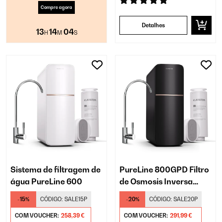
Compre agora
Detalhes
13
14
04
H
M
S
Sistema de filtragem de
PureLine 800GPD Filtro
água PureLine 600
de Osmosis Inversa​
Debaixo da Pia Preto
-15%
CÓDIGO:
SALE15P
-20%
CÓDIGO:
SALE20P
COM VOUCHER:
258,39 €
COM VOUCHER:
291,99 €