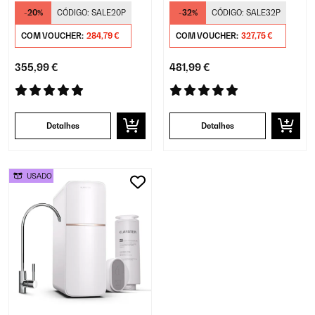
Debaixo da Pia Preto
Debaixo da Pia Branco
-20%
CÓDIGO:
SALE20P
-32%
CÓDIGO:
SALE32P
COM VOUCHER:
284,79 €
COM VOUCHER:
327,75 €
355,99 €
481,99 €
Detalhes
Detalhes
USADO