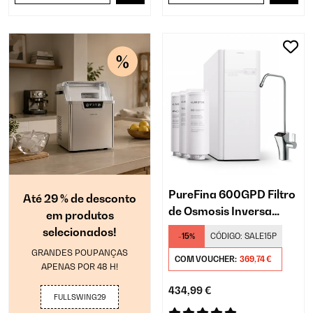
PureFina 600GPD Filtro
Até 29 % de desconto
de Osmosis Inversa​
em produtos
Debaixo da Pia Branco
selecionados!
-15%
CÓDIGO:
SALE15P
GRANDES POUPANÇAS
COM VOUCHER:
369,74 €
APENAS POR 48 H!
434,99 €
FULLSWING29