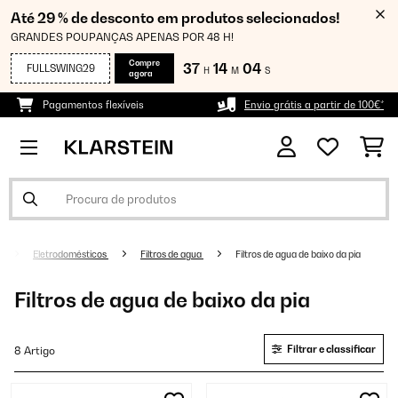
Até 29 % de desconto em produtos selecionados!
GRANDES POUPANÇAS APENAS POR 48 H!
Compre
37
14
04
FULLSWING29
H
M
S
agora
Pagamentos flexíveis
Envio grátis a partir de 100€*
Eletrodomésticos
Filtros de agua
Filtros de agua de baixo da pia
Filtros de agua de baixo da pia
Filtrar e classificar
8 Artigo