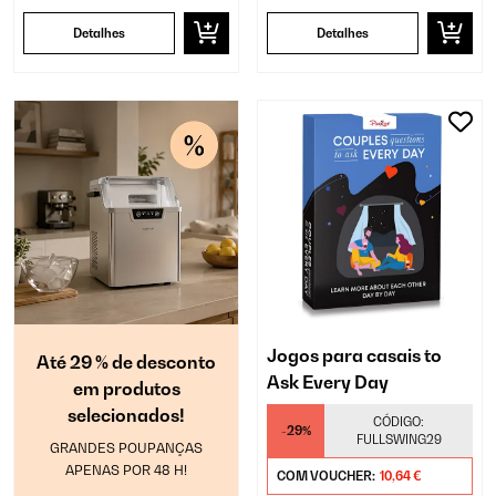
Detalhes
Detalhes
Jogos para casais to
Até 29 % de desconto
Ask Every Day
em produtos
selecionados!
CÓDIGO:
-29%
FULLSWING29
GRANDES POUPANÇAS
APENAS POR 48 H!
COM VOUCHER:
10,64 €