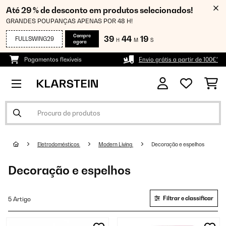
Até 29 % de desconto em produtos selecionados!
GRANDES POUPANÇAS APENAS POR 48 H!
Compre
39
44
19
FULLSWING29
H
M
S
agora
Pagamentos flexíveis
Envio grátis a partir de 100€*
Eletrodomésticos
Modern Living
Decoração e espelhos
Decoração e espelhos
Filtrar e classificar
5 Artigo