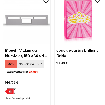
Móvel TV Elgin da
Jogo de cartas Brilliant
blumfeldt, 150 x 30 x 40
Bride
cm, LED
13,99 €
-50%
CÓDIGO:
SALE50P
COM VOUCHER:
72,50 €
144,99 €
Ficha técnica do produto