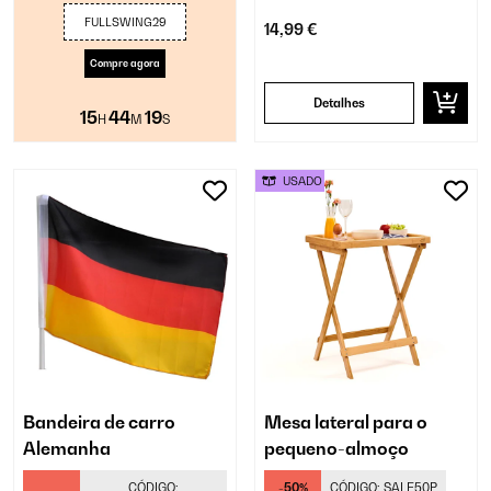
FULLSWING29
14,99 €
Compre agora
Detalhes
15
44
19
H
M
S
USADO
Bandeira de carro
Mesa lateral para o
Alemanha
pequeno-almoço
CÓDIGO:
-50%
CÓDIGO:
SALE50P