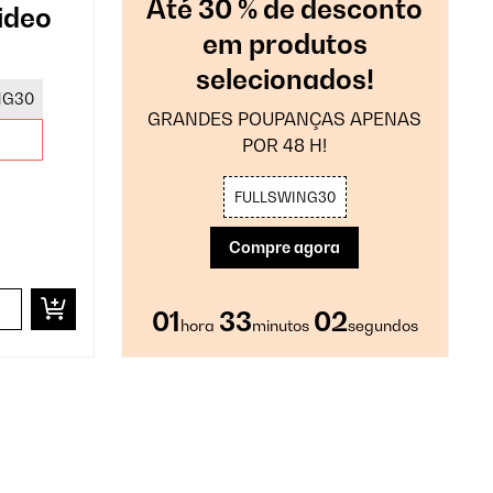
Até 30 % de desconto
ideo
em produtos
selecionados!
NG30
GRANDES POUPANÇAS APENAS
POR 48 H!
FULLSWING30
Compre agora
01
33
01
hora
minutos
segundo