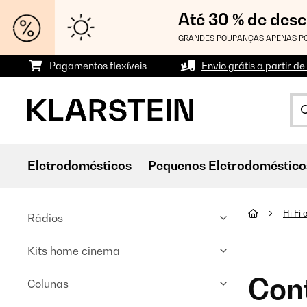
Até 30 % de des
GRANDES POUPANÇAS APENAS PO
Pagamentos flexíveis
Envio grátis a partir de
Eletrodomésticos
Pequenos Eletrodoméstico
Hi Fi
Rádios
Kits home cinema
Con
Colunas