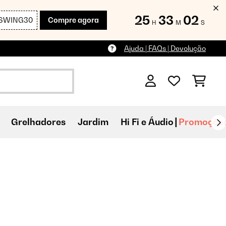
25
33
00
SWING30
Compre agora
H
M
S
Ajuda | FAQs | Devolução
Grelhadores
Jardim
Hi Fi e Áudio
Promoçõe