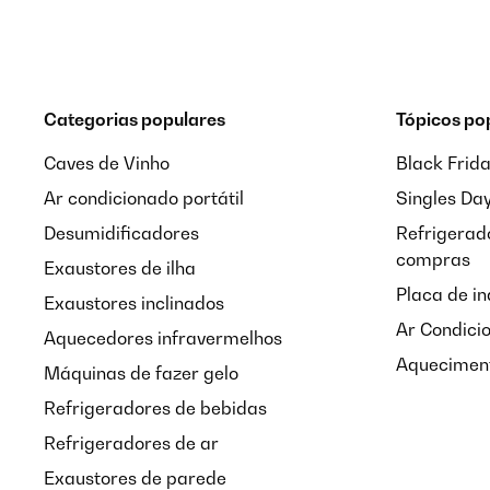
Categorias populares
Tópicos po
Caves de Vinho
Black Frid
Ar condicionado portátil
Singles Da
Desumidificadores
Refrigerado
compras
Exaustores de ilha
Placa de i
Exaustores inclinados
Ar Condici
Aquecedores infravermelhos
Aqueciment
Máquinas de fazer gelo
Refrigeradores de bebidas
Refrigeradores de ar
Exaustores de parede