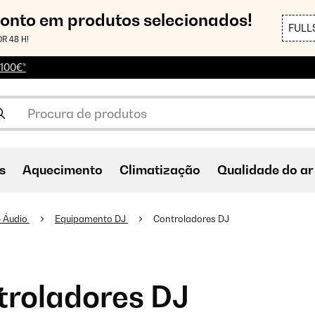
conto em produtos selecionados!
FULL
R 48 H!
 100€*
s
Aquecimento
Climatização
Qualidade do ar
 e Áudio
Equipamento DJ
Controladores DJ
troladores DJ