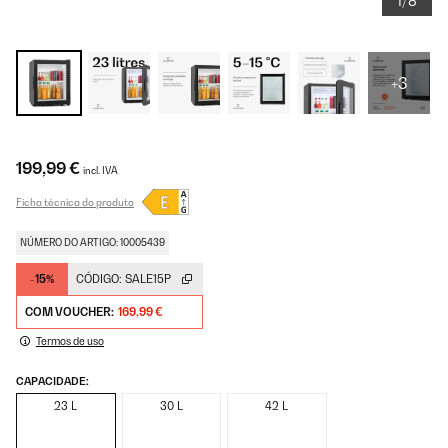
1/8
+3
199,99 €
incl. IVA
Ficha técnica do produto
NÚMERO DO ARTIGO: 10005439
-15%
CÓDIGO:
SALE15P
COM VOUCHER:
169,99 €
Termos de uso
CAPACIDADE:
23 L
30 L
42 L