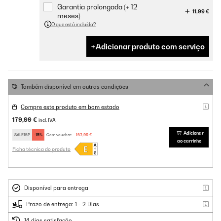
Garantia prolongada (+ 12
11,99 €
meses)
O que está incluído?
Adicionar produto com serviço
Também disponível em outras condições
Compre este produto em bom estado
179,99 €
incl. IVA
Adicionar
SALE15P
-15%
Com voucher:
152,99 €
ao carrinho
Ficha técnica do produto
Disponível para entrega
Prazo de entrega: 1 - 2 Dias
14 dias satisfação