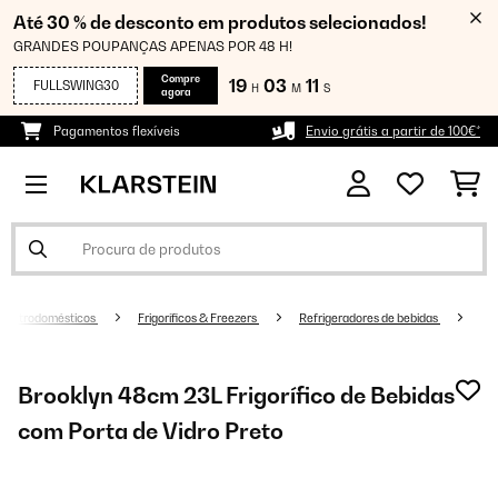
Até 30 % de desconto em produtos selecionados!
GRANDES POUPANÇAS APENAS POR 48 H!
Compre
19
03
11
FULLSWING30
H
M
S
agora
Pagamentos flexíveis
Envio grátis a partir de 100€*
Eletrodomésticos
Frigoríficos & Freezers
Refrigeradores de bebidas
Brooklyn 48cm 23L Frigorífico de Bebidas
com Porta de Vidro Preto