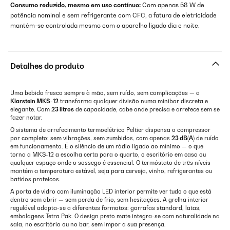
Consumo reduzido, mesmo em uso contínuo:
Com apenas 58 W de
potência nominal e sem refrigerante com CFC, a fatura de eletricidade
mantém-se controlada mesmo com o aparelho ligado dia e noite.
Detalhes do produto
Uma bebida fresca sempre à mão, sem ruído, sem complicações — a
Klarstein MKS-12
transforma qualquer divisão numa minibar discreta e
elegante. Com
23 litros
de capacidade, cabe onde precisa e arrefece sem se
fazer notar.
O sistema de arrefecimento termoelétrico Peltier dispensa o compressor
por completo: sem vibrações, sem zumbidos, com apenas
23 dB(A)
de ruído
em funcionamento. É o silêncio de um rádio ligado ao mínimo — o que
torna a MKS-12 a escolha certa para o quarto, o escritório em casa ou
qualquer espaço onde o sossego é essencial. O termóstato de três níveis
mantém a temperatura estável, seja para cerveja, vinho, refrigerantes ou
batidos proteicos.
A porta de vidro com iluminação LED interior permite ver tudo o que está
dentro sem abrir — sem perda de frio, sem hesitações. A grelha interior
regulável adapta-se a diferentes formatos: garrafas standard, latas,
embalagens Tetra Pak. O design preto mate integra-se com naturalidade na
sala, no escritório ou no bar, sem impor a sua presença.