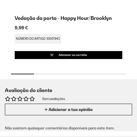
Vedação da porta - Happy Hour/Brooklyn
Do
9,99 €
9,
NÚMERO DO ARTIGO: 10047942
NÚ
Adicionar ao carrinho
Avaliação do cliente
Sem avaliações.
Adicionar a tua opinião
Não existem quaisquer comentários disponíveis para este item.