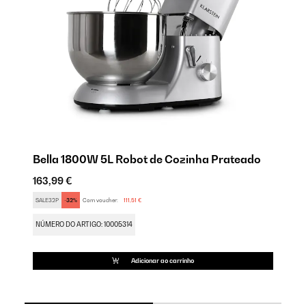
Bella 1800W 5L Robot de Cozinha Prateado
B
163,99 €
12
SALE32P
-32%
Com voucher:
111,51 €
SA
NÚMERO DO ARTIGO: 10005314
NÚ
Adicionar ao carrinho