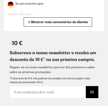
So wie erwartet super
Amazon-Benutzer
Mostrar mais comentários de clientes
Traduzir
AVALIAÇÃO COMPROVADA
29/11/2025
-10 €
Perfekter Ersatz, da der erste Schneebesen mittlerweile in Rente
gegangen ist. Schnelle Lieferung ist wie gewohnt erfolgt.
Subscreva a nossa newsletter e receba um
desconto de 10 €* na sua próxima compra.
Amazon-Benutzer
Traduzir
Registe-se na nossa newsletter para ser dos primeiros a saber
sobre as próximas promoções.
*O desconto de 10 € não pode ser acumulado com outros cupões. Valor
AVALIAÇÃO COMPROVADA
mínimo da encomenda: 100 €.
11/11/2025
Perfetto per la mia impastatrice Klarstein
Utente Amazon