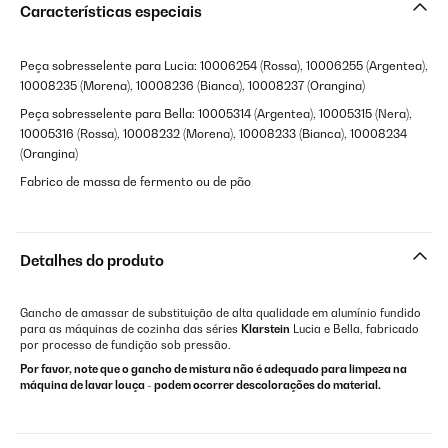
Características especiais
Peça sobresselente para Lucia: 10006254 (Rossa), 10006255 (Argentea),
10008235 (Morena), 10008236 (Bianca), 10008237 (Orangina)
Peça sobresselente para Bella: 10005314 (Argentea), 10005315 (Nera),
10005316 (Rossa), 10008232 (Morena), 10008233 (Bianca), 10008234
(Orangina)
Fabrico de massa de fermento ou de pão
Detalhes do produto
Gancho de amassar de substituição de alta qualidade em alumínio fundido
para as máquinas de cozinha das séries
Klarstein
Lucia e Bella, fabricado
por processo de fundição sob pressão.
Por favor, note que o gancho de mistura não é adequado para limpeza na
máquina de lavar louça - podem ocorrer descolorações do material.