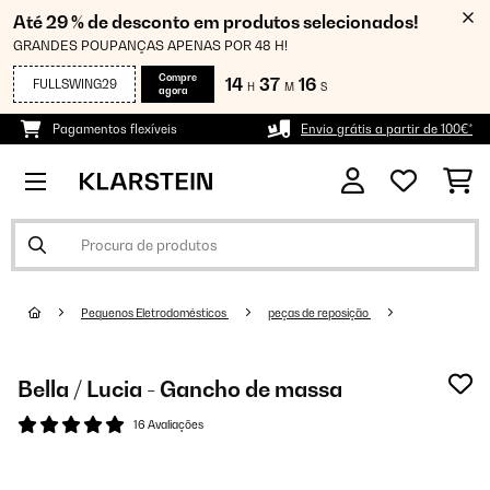
Até 29 % de desconto em produtos selecionados!
GRANDES POUPANÇAS APENAS POR 48 H!
Compre
14
37
16
FULLSWING29
H
M
S
agora
Pagamentos flexíveis
Envio grátis a partir de 100€*
Pequenos Eletrodomésticos
peças de reposição
Bella / Lucia - Gancho de massa
16 Avaliações