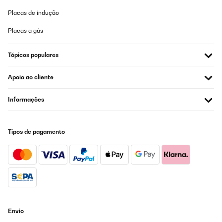
manuale è quasi sempre necessario. In compenso questa è molto
Placas de indução
più robusta e si può usare in molte più occasioni. Per impasti
morbidi tipo pizza uso solo questo attrezzo, e risparmio tempo di
impastamento e di pulizia. Trovo il prezzo leggermente alto ma la
Placas a gás
ricomprerei anche subito.
Utente Amazon
Tópicos populares
Traduzir
Apoio ao cliente
AVALIAÇÃO COMPROVADA
Informações
08/01/2024
Envío rápido y atención al cliente inmejorable. Me gustan mucho
estos productos. He de decir que NO se pueden meter en el
Tipos de pagamento
lavavajillas bajo ningún concepto.
Ana
Traduzir
AVALIAÇÃO COMPROVADA
23/05/2020
Envio
Ce l'abbiamo ormai da 4 anni, e svolge il suo lavoro