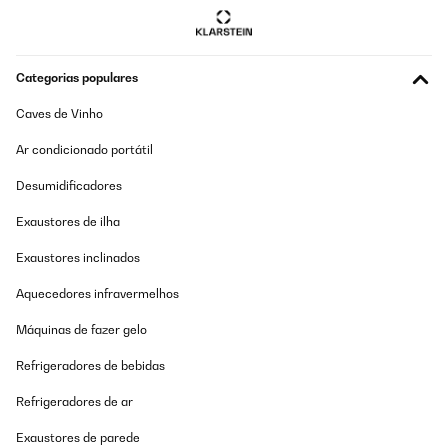
Traduzir
AVALIAÇÃO COMPROVADA
Categorias populares
08/11/2025
Caves de Vinho
Also ich habe diese Maschine jetzt 5 Jahre in Gebrauch. Ich weis
nicht wo bei den „schlechten“ Rezessionen das Problem ist?? Ich
Backe Brot und alles mögliche mit dieser Maschine s it 5 Jahren.
Ar condicionado portátil
Ich habe mich auch wegen der „50er Jahre Optik“ für diese
Maschine entschieden und die läuft bei mir wie am „Schnürchen“
Desumidificadores
Keine Ahnung was an der Maschine schlecht sein soll. Ich habe
diese natürlich auch noch nicht als „Betonmischer“ verwendet.
Exaustores de ilha
Also für mich ist diese Maschine eine absolute Kaufempfehlung!
Wie gesagt, ich benutze die seit 5 Jahren.
Exaustores inclinados
Amazon-Benutzer
Aquecedores infravermelhos
Traduzir
Máquinas de fazer gelo
AVALIAÇÃO COMPROVADA
Refrigeradores de bebidas
11/03/2025
Refrigeradores de ar
Preferisco di gran lunga questa a quella ricoperta in plastica
fornita in dotazione. E' vero che lascia più pasta sui bordi ma è
Exaustores de parede
anche vero che, qualunque sia la quantità, un piccolo intervento