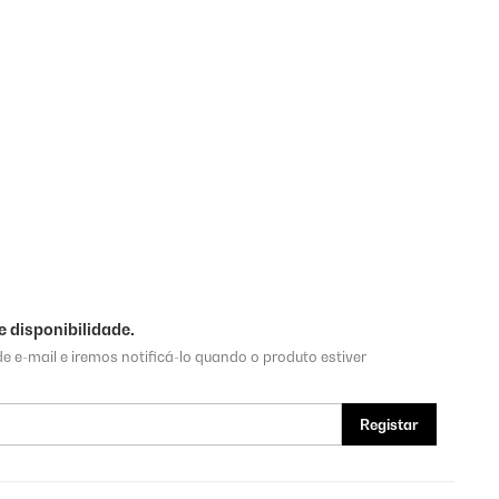
 disponibilidade.
e e-mail e iremos notificá-lo quando o produto estiver
Registar