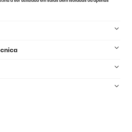
tina a ser utilizado em salas bem isoladas ou apenas
écnica