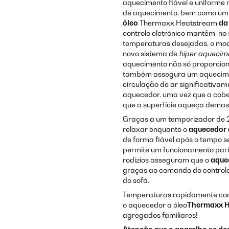
aquecimento fiável e uniforme
de aquecimento, bem como um
óleo
Thermaxx Heatstream
da
controlo eletrónico mantêm-no
temperaturas desejadas, o modo
novo sistema de
hiper aquecim
aquecimento não só proporcion
também assegura um aquecimen
circulação de ar significativa
aquecedor, uma vez que a cobe
que a superfície aqueça demas
Graças a um temporizador de 24
relaxar enquanto o
aquecedor 
de forma fiável após o tempo 
permite um funcionamento part
rodízios asseguram que o
aque
graças ao comando do controlo r
do sofá.
Temperaturas rapidamente confo
o aquecedor a óleo
Thermaxx 
agregados familiares!