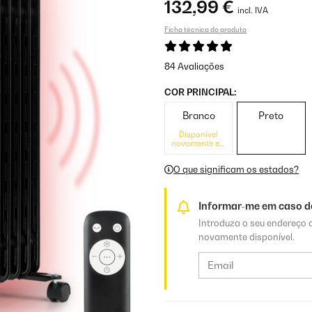
132,99 €
incl. IVA
Ficha técnica do produto
84 Avaliações
COR PRINCIPAL:
Branco
Preto
Disponível
novamente em
breve
O que significam os estados?
Informar-me em caso de
Introduza o seu endereço d
novamente disponível.