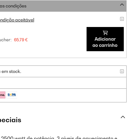
as condições
ndição aceitável
Adicionar
cher:
65,79 €
ao carrinho
a em stock.
peciais
2500 watt de potência, 3 níveis de aquecimento e