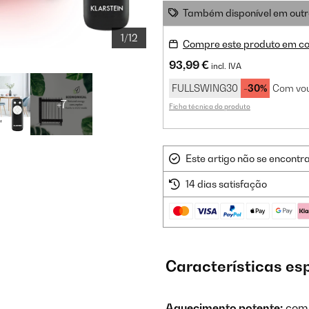
Também disponível em outr
1/12
Compre este produto em co
93,99 €
incl. IVA
FULLSWING30
-30%
Com vou
+7
Ficha técnica do produto
Este artigo não se encontr
14 dias satisfação
Características es
Aquecimento potente:
com 