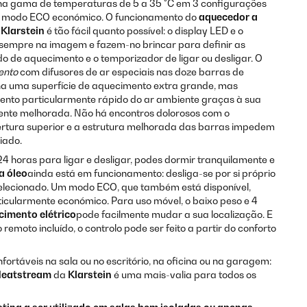
 na gama de temperaturas de 5 a 35 °C em 3 configurações
 modo ECO económico. O funcionamento do
aquecedor a
 Klarstein
é tão fácil quanto possível: o display LED e o
 sempre na imagem e fazem-no brincar para definir as
 de aquecimento e o temporizador de ligar ou desligar. O
ento
com difusores de ar especiais nas doze barras de
a uma superfície de aquecimento extra grande, mas
to particularmente rápido do ar ambiente graças à sua
mente melhorada. Não há encontros dolorosos com o
rtura superior e a estrutura melhorada das barras impedem
iado.
 horas para ligar e desligar, podes dormir tranquilamente e
a óleo
ainda está em funcionamento: desliga-se por si próprio
selecionado. Um modo ECO, que também está disponível,
icularmente económico. Para uso móvel, o baixo peso e 4
cimento elétrico
pode facilmente mudar a sua localização. E
emoto incluído, o controlo pode ser feito a partir do conforto
rtáveis na sala ou no escritório, na oficina ou na garagem:
Heatstream
da
Klarstein
é uma mais-valia para todos os