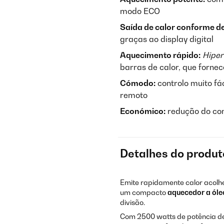
modo ECO
Saída de calor conforme d
graças ao display digital
Aquecimento rápido:
Hiper
barras de calor, que fornec
Cómodo:
controlo muito fá
remoto
Económico:
redução do co
Detalhes do produt
Emite rapidamente calor acolhe
um compacto
aquecedor a óle
divisão.
Com 2500 watts de potência d