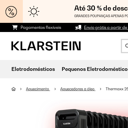
Até 30 % de des
GRANDES POUPANÇAS APENAS PO
Pagamentos flexíveis
Envio grátis a partir de
Eletrodomésticos
Pequenos Eletrodoméstico
Aquecimento
Aquecedores a óleo
Thermaxx 25