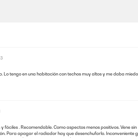
23
do. Lo tengo en una habitación con techos muy altos y me daba miedo 
1
y fáciles . Recomendable. Como aspectos menos positivos. Vene sin 
ón. Para apagar el radiador hay que desenchufarlo. Inconveniente 