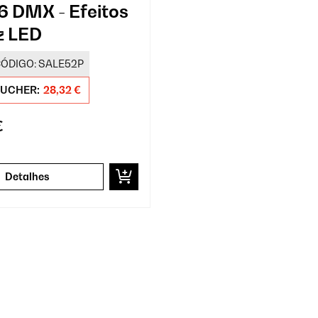
 DMX - Efeitos
z LED
ÓDIGO:
SALE52P
UCHER:
28,32 €
€
Detalhes