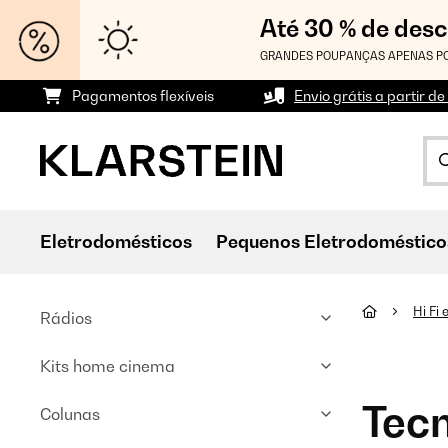
Até 30 % de des
GRANDES POUPANÇAS APENAS PO
Pagamentos flexíveis
Envio grátis a partir de
Eletrodomésticos
Pequenos Eletrodoméstico
Hi Fi
Rádios
Kits home cinema
Tecn
Colunas