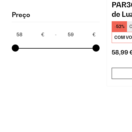
PAR36
de Lu
Preço
-52%
C
€
-
€
COM VO
58,99 