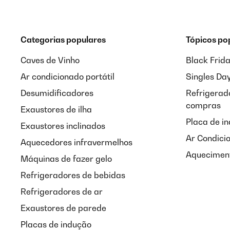
Categorias populares
Tópicos po
Caves de Vinho
Black Frid
Ar condicionado portátil
Singles Da
Desumidificadores
Refrigerado
compras
Exaustores de ilha
Placa de i
Exaustores inclinados
Ar Condici
Aquecedores infravermelhos
Aqueciment
Máquinas de fazer gelo
Refrigeradores de bebidas
Refrigeradores de ar
Exaustores de parede
Placas de indução