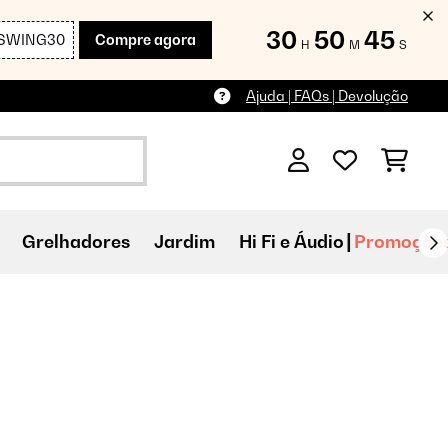
30
50
43
SWING30
Compre agora
H
M
S
Ajuda | FAQs | Devolução
Grelhadores
Jardim
Hi Fi e Áudio
Promoçõe