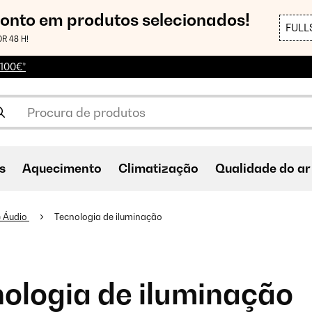
conto em produtos selecionados!
FULL
R 48 H!
 100€*
s
Aquecimento
Climatização
Qualidade do ar
 e Áudio
Tecnologia de iluminação
ologia de iluminação