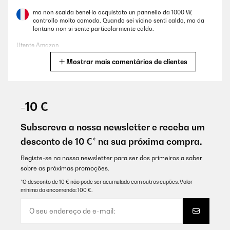
ma non scalda beneHo acquistato un pannello da 1000 W,
controllo molto comodo. Quando sei vicino senti caldo, ma da
lontano non si sente particolarmente caldo.
Utente Amazon
Mostrar mais comentários de clientes
Traduzir
AVALIAÇÃO COMPROVADA
19/12/2024
-10 €
Mi piace molto, design, funzionamento, scalda bene, bella la luce
colorata e la possibilità di usarlo come lavagna.
Subscreva a nossa newsletter e receba um
desconto de 10 €* na sua próxima compra.
Utente Amazon
Traduzir
Registe-se na nossa newsletter para ser dos primeiros a saber
sobre as próximas promoções.
*O desconto de 10 € não pode ser acumulado com outros cupões. Valor
AVALIAÇÃO COMPROVADA
mínimo da encomenda: 100 €.
17/12/2024
Ottimo prodotto se messo vicino a dove si opera.