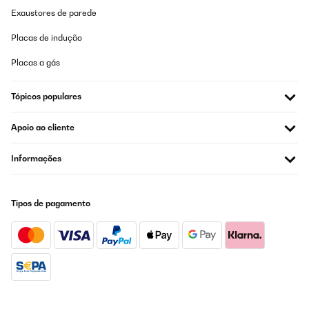
AVALIAÇÃO COMPROVADA
Exaustores de parede
25/11/2024
Placas de indução
TOP
Placas a gás
Pascal
Traduzir
Tópicos populares
AVALIAÇÃO COMPROVADA
Apoio ao cliente
07/11/2024
Informações
Veramente bello e funzionale ottimo per riscaldare circa 70/80
metri quadri per prezzo e qualità ottimo
Utente Amazon
Tipos de pagamento
Traduzir
AVALIAÇÃO COMPROVADA
19/04/2024
Auf der Suche nach einer Zusatzheizung in der
Übergangsperiode für unsere Praxis sind wir auf diese Infrarot-