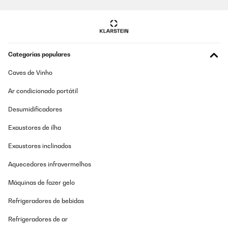
Utente Amazon
Traduzir
AVALIAÇÃO COMPROVADA
Categorias populares
11/12/2024
Caves de Vinho
Beau produit fonctionnel et original.
Ar condicionado portátil
Utilisateur d'Amazon
Desumidificadores
Traduzir
Exaustores de ilha
AVALIAÇÃO COMPROVADA
Exaustores inclinados
30/11/2024
Aquecedores infravermelhos
It’s easy to use, and looks good.
Máquinas de fazer gelo
Utilisateur d'Amazon
Refrigeradores de bebidas
Traduzir
Refrigeradores de ar