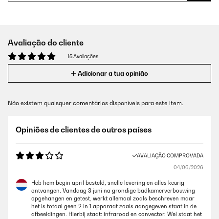
Avaliação do cliente
15 Avaliações
Adicionar a tua opinião
Não existem quaisquer comentários disponíveis para este item.
Opiniões de clientes de outros países
AVALIAÇÃO COMPROVADA
04/06/2026
Heb hem begin april besteld, snelle levering en alles keurig
ontvangen. Vandaag 3 juni na grondige badkamerverbouwing
opgehangen en getest, werkt allemaal zoals beschreven maar
het is totaal geen 2 in 1 apparaat zoals aangegeven staat in de
afbeeldingen. Hierbij staat: infrarood en convector. Wel staat het