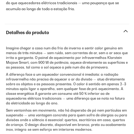
do que aquecedores elétricos tradicionais — uma poupança que se
acumula ao longo de toda a estação fria.
Detalhes do produto
Imagine chegar a casa num dia frio de inverno e sentir calor genuíno em
menos de três minutos — sem ruído, sem correntes de ar, sem o ar seco que
irrita a garganta. O painel de aquecimento por infravermelhos Klarstein
Mojave Smart, com 900 W de potência, aquece diretamente as superfícies e
as pessoas, tal como o sol aquece a pele num dia de primavera.
A diferença face a um aquecedor convencional é imediata: a radiação
infravermelha não precisa de aquecer o ar da divisão — atua diretamente
sobre os objetos e as pessoas presentes. O calor é sentido em apenas 2–3
minutos após ligar o aparelho, sem qualquer fase de pré-aquecimento. A
classe energética A garante um consumo até 50 % inferior ao de
aquecedores elétricos tradicionais — uma diferença que se nota na fatura
da eletricidade ao longo do ano.
Sem ventoinhas em movimento, não há dispersão de pó nem partículas em
suspensão — uma vantagem concreta para quem sofre de alergias ou para
divisões onde o silêncio é essencial: quartos, escritórios em casa, quartos
de criança. O design discreto, disponível em branco, preto ou acabamento
inox, integra-se sem esforço em interiores modernos.