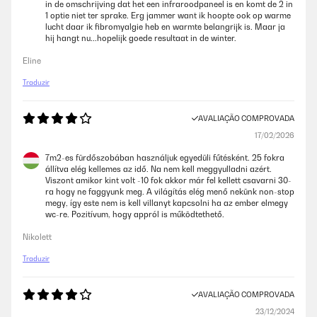
in de omschrijving dat het een infraroodpaneel is en komt de 2 in
1 optie niet ter sprake. Erg jammer want ik hoopte ook op warme
lucht daar ik fibromyalgie heb en warmte belangrijk is. Maar ja
hij hangt nu...hopelijk goede resultaat in de winter.
Eline
Traduzir
AVALIAÇÃO COMPROVADA
17/02/2026
7m2-es fürdőszobában használjuk egyedüli fűtésként. 25 fokra
állítva elég kellemes az idő. Na nem kell meggyulladni azért.
Viszont amikor kint volt -10 fok akkor már fel kellett csavarni 30-
ra hogy ne faggyunk meg. A világítás elég menő nekünk non-stop
megy, így este nem is kell villanyt kapcsolni ha az ember elmegy
wc-re. Pozitívum, hogy appról is működtethető.
Nikolett
Traduzir
AVALIAÇÃO COMPROVADA
23/12/2024