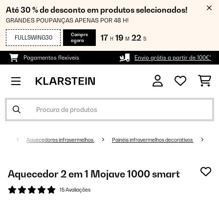
Até 30 % de desconto em produtos selecionados!
GRANDES POUPANÇAS APENAS POR 48 H!
Compre
17
19
22
FULLSWING30
H
M
S
agora
Pagamentos flexíveis
Envio grátis a partir de 100€*
nto
Aquecedores infravermelhos
Painéis infravermelhos decorativos
Aquecedor 2 em 1 Mojave 1000 smart
15 Avaliações