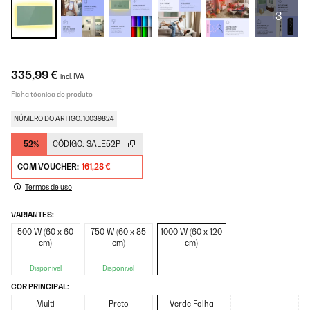
+3
335,99 €
incl. IVA
Ficha técnica do produto
NÚMERO DO ARTIGO: 10039824
-52%
CÓDIGO:
SALE52P
COM VOUCHER:
161,28 €
Termos de uso
VARIANTES:
500 W (60 x 60
750 W (60 x 85
1000 W (60 x 120
cm)
cm)
cm)
Disponível
Disponível
COR PRINCIPAL:
Multi
Preto
Verde Folha