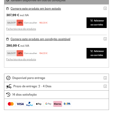
Também disponível em outras condições
Compre este produto em bom estado
307,99 €
incl. IVA
Adicionar
SALE47P
-47%
Com voucher:
163,23 €
ao carrinho
Ficha técnica do produto
Compre este produto em condição aceitável
290,99 €
incl. IVA
Adicionar
SALE47P
-47%
Com voucher:
154,22 €
ao carrinho
Ficha técnica do produto
Disponível para entrega
Prazo de entrega: 2 - 4 Dias
14 dias satisfação