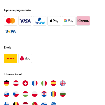
metri quadri per prezzo e qualità ottimo
Utente Amazon
Tipos de pagamento
Traduzir
AVALIAÇÃO COMPROVADA
19/04/2024
Auf der Suche nach einer Zusatzheizung in der
Übergangsperiode für unsere Praxis sind wir auf diese Infrarot-
Envio
Konvektor-Kombination gestoßen. Wichtig ist zu wissen, das
Gerät ist in drei Leistungsstufen/Größen erhältlich und aufgrund
des Konvektoranteils (Strömungsrichtung) nur Vertikal zu
montieren. Auch eine Deckenmontage ist
ausgeschlossen.Frontabstand von Inventar sollte 40 cm
betragen, rundum 20 cm. Dies scheint uns nach Messungen
seitlich jedoch übertrieben, und geringer möglich ohne dass ein
Wärmestau (in der Fensternische) entsteht oder an den
Internacional
Nischenseiten messbar wäre.Die Optik der Glasfront, die zudem
(unbeheizt) als Whiteboard nutzbar wäre, vor allem aber die
gleichzeitige LED Illumination (Farben und Stärke in Stufen
wählbar), ergeben eine zweite höchst dekorative Funktion der
Wandheizung.Die Heizung ist technisch stark ausgerüstet, kann
am Heizkörper, als auch mit der beiliegenden Handfernbedienung
im Raum sicher gesteuert werden.Zudem weist sie ein WLAN
Modul auf, womit jeder damit ausgestattete Raum mit der