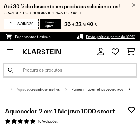
Até 30 % de desconto em produtos selecionados!
GRANDES POUPANÇAS APENAS POR 48 H!
Compre
26
22
40
FULLSWING30
H
M
S
agora
Pagamentos flexíveis
Envio grátis a partir de 100€*
nto
Aquecedores infravermelhos
Painéis infravermelhos decorativos
Aquecedor 2 em 1 Mojave 1000 smart
15 Avaliações