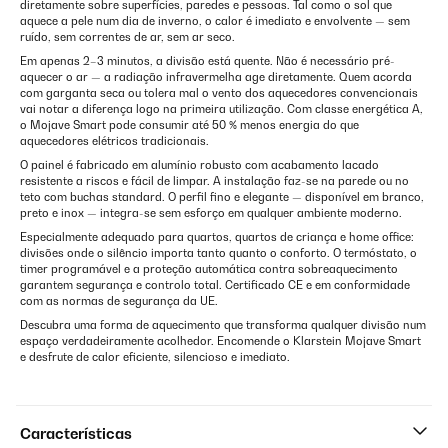
diretamente sobre superfícies, paredes e pessoas. Tal como o sol que
aquece a pele num dia de inverno, o calor é imediato e envolvente — sem
ruído, sem correntes de ar, sem ar seco.
Em apenas 2–3 minutos, a divisão está quente. Não é necessário pré-
aquecer o ar — a radiação infravermelha age diretamente. Quem acorda
com garganta seca ou tolera mal o vento dos aquecedores convencionais
vai notar a diferença logo na primeira utilização. Com classe energética A,
o Mojave Smart pode consumir até 50 % menos energia do que
aquecedores elétricos tradicionais.
O painel é fabricado em alumínio robusto com acabamento lacado
resistente a riscos e fácil de limpar. A instalação faz-se na parede ou no
teto com buchas standard. O perfil fino e elegante — disponível em branco,
preto e inox — integra-se sem esforço em qualquer ambiente moderno.
Especialmente adequado para quartos, quartos de criança e home office:
divisões onde o silêncio importa tanto quanto o conforto. O termóstato, o
timer programável e a proteção automática contra sobreaquecimento
garantem segurança e controlo total. Certificado CE e em conformidade
com as normas de segurança da UE.
Descubra uma forma de aquecimento que transforma qualquer divisão num
espaço verdadeiramente acolhedor. Encomende o Klarstein Mojave Smart
e desfrute de calor eficiente, silencioso e imediato.
Características