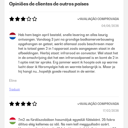
Opiniões de clientes de outros países
AVALIAÇÃO COMPROVADA
04/06/2026
Heb hem begin april besteld, snelle levering en alles keurig
ontvangen. Vandaag 3 juni na grondige badkamerverbouwing
opgehangen en getest, werkt allemaal zoals beschreven maar
het is totaal geen 2 in 1 apparaat zoals aangegeven staat in de
afbeeldingen. Hierbij staat: infrarood en convector. Wel staat het
in de omschrijving dat het een infraroodpaneel is en komt de 2 in
1 optie niet ter sprake. Erg jammer want ik hoopte ook op warme
lucht daar ik fibromyalgie heb en warmte belangrijk is. Maar ja
hij hangt nu...hopelijk goede resultaat in de winter.
Eline
Traduzir
AVALIAÇÃO COMPROVADA
17/02/2026
7m2-es fürdőszobában használjuk egyedüli fűtésként. 25 fokra
állítva elég kellemes az idő. Na nem kell meggyulladni azért.