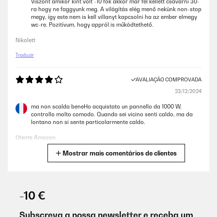
Viszont amikor kint volt -10 fok akkor már fel kellett csavarni 30-
ra hogy ne faggyunk meg. A világítás elég menő nekünk non-stop
megy, így este nem is kell villanyt kapcsolni ha az ember elmegy
wc-re. Pozitívum, hogy appról is működtethető.
Nikolett
Traduzir
AVALIAÇÃO COMPROVADA
23/12/2024
ma non scalda beneHo acquistato un pannello da 1000 W,
controllo molto comodo. Quando sei vicino senti caldo, ma da
lontano non si sente particolarmente caldo.
Utente Amazon
Mostrar mais comentários de clientes
Traduzir
AVALIAÇÃO COMPROVADA
19/12/2024
-10 €
Mi piace molto, design, funzionamento, scalda bene, bella la luce
colorata e la possibilità di usarlo come lavagna.
Subscreva a nossa newsletter e receba um