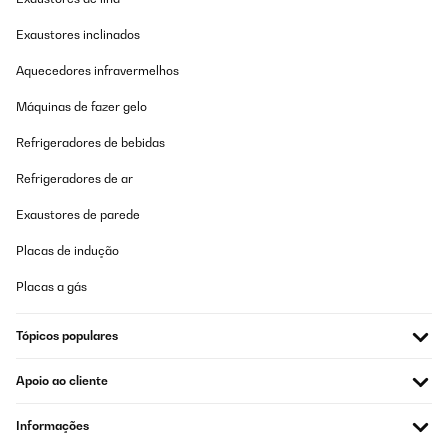
AVALIAÇÃO COMPROVADA
Exaustores inclinados
30/11/2024
Aquecedores infravermelhos
It’s easy to use, and looks good.
Máquinas de fazer gelo
Utilisateur d'Amazon
Refrigeradores de bebidas
Traduzir
Refrigeradores de ar
AVALIAÇÃO COMPROVADA
Exaustores de parede
25/11/2024
Placas de indução
TOP
Placas a gás
Pascal
Traduzir
Tópicos populares
AVALIAÇÃO COMPROVADA
Apoio ao cliente
07/11/2024
Informações
Veramente bello e funzionale ottimo per riscaldare circa 70/80