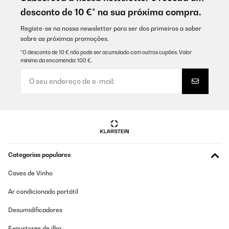
desconto de 10 €* na sua próxima compra.
Utente Amazon
Traduzir
Registe-se na nossa newsletter para ser dos primeiros a saber
sobre as próximas promoções.
*O desconto de 10 € não pode ser acumulado com outros cupões. Valor
AVALIAÇÃO COMPROVADA
mínimo da encomenda: 100 €.
17/12/2024
Ottimo prodotto se messo vicino a dove si opera.
Utente Amazon
Traduzir
AVALIAÇÃO COMPROVADA
Categorias populares
11/12/2024
Caves de Vinho
Beau produit fonctionnel et original.
Ar condicionado portátil
Utilisateur d'Amazon
Desumidificadores
Traduzir
Exaustores de ilha