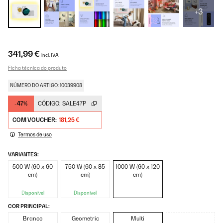
+3
341,99 €
incl. IVA
Ficha técnica do produto
NÚMERO DO ARTIGO: 10039908
-47%
CÓDIGO:
SALE47P
COM VOUCHER:
181,25 €
Termos de uso
VARIANTES:
500 W (60 x 60
750 W (60 x 85
1000 W (60 x 120
cm)
cm)
cm)
Disponível
Disponível
COR PRINCIPAL:
Branco
Geometric
Multi