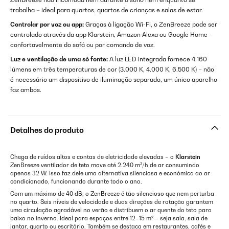
trabalha – ideal para quartos, quartos de crianças e salas de estar.
Controlar por voz ou app:
Graças à ligação Wi-Fi, o ZenBreeze pode ser
controlado através da app Klarstein, Amazon Alexa ou Google Home –
confortavelmente do sofá ou por comando de voz.
Luz e ventilação de uma só fonte:
A luz LED integrada fornece 4.160
lúmens em três temperaturas de cor (3.000 K, 4.000 K, 6.500 K) – não
é necessário um dispositivo de iluminação separado, um único aparelho
faz ambos.
Detalhes do produto
Chega de ruídos altos e contas de eletricidade elevadas – o
Klarstein
ZenBreeze ventilador de teto move até 2.240 m³/h de ar consumindo
apenas 32 W. Isso faz dele uma alternativa silenciosa e económica ao ar
condicionado, funcionando durante todo o ano.
Com um máximo de 40 dB, o ZenBreeze é tão silencioso que nem perturba
no quarto. Seis níveis de velocidade e duas direções de rotação garantem
uma circulação agradável no verão e distribuem o ar quente do teto para
baixo no inverno. Ideal para espaços entre 12–15 m² – seja sala, sala de
jantar, quarto ou escritório. Também se destaca em restaurantes, cafés e