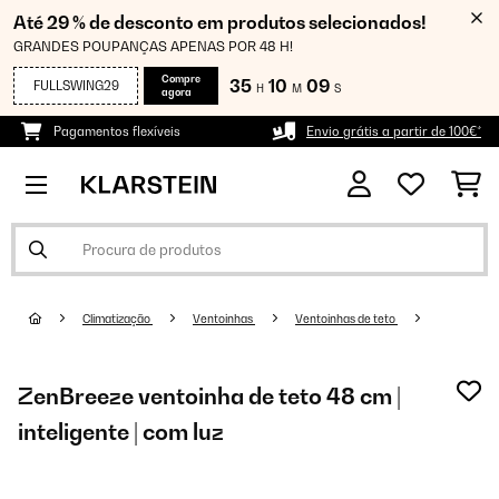
Até 29 % de desconto em produtos selecionados!
GRANDES POUPANÇAS APENAS POR 48 H!
Compre
35
10
09
FULLSWING29
H
M
S
agora
Pagamentos flexíveis
Envio grátis a partir de 100€*
Climatização
Ventoinhas
Ventoinhas de teto
ZenBreeze ventoinha de teto 48 cm |
inteligente | com luz