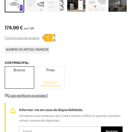
+4
174,99 €
incl. IVA
Ficha técnica do produto
NÚMERO DO ARTIGO: 10048235
COR PRINCIPAL:
Branco
Preto
Disponível
novamente em
breve
O que significam os estados?
Informar-me em caso de disponibilidade.
Introduza o seu endereço de e-mail e iremos notificá-lo quando o produto
estiver novamente disponível.
Registar