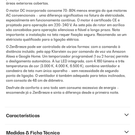
áreas exteriores cobertas.
O motor DC incorporado consome 70–80% menos energia do que motores
AC convencionais – uma diferença significativa na fatura de eletricidade,
especialmente em funcionamento contínuo. O motor é certificado CE e
projetado para operação em 220–240 V. As sete pás de rotor em acrílico
são concebidas para operação silenciosa e fiável a longo prazo. Nota
importante: a instalação no teto requer fixação segura. Recomenda-se um
eletricista qualificado para a ligação elétrica.
O ZenBreeze pode ser controlado de várias formas: com o comando à
distância incluído, pela app Klarstein ou por comando de voz via Amazon
Alexa e Google Home. Um temporizador programável (1 ou 2 horas) permite
o desligamento automático. A luz LED integrada, com 4.160 lúmens e três
temperaturas de cor (3.000 K, 4.000 K, 6.500 K), combina ventilador e
candeeiro de teto num único aparelho – sem necessidade de segundo
ponto de ligação. O ventilador é também adequado para tetos inclinados,
com consola de 48 cm de diâmetro.
Desfrute de conforto o ano todo sem consumo excessivo de energia –
encomende já o ZenBreeze e sinta a diferença desde a primeira noite.
Características
Medidas & Ficha Técnica