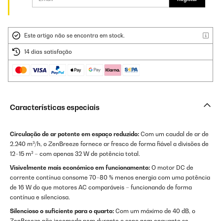
Este artigo não se encontra em stock.
14 dias satisfação
Características especiais
Circulação de ar potente em espaço reduzido:
Com um caudal de ar de
2.240 m³/h, o ZenBreeze fornece ar fresco de forma fiável a divisões de
12–15 m² – com apenas 32 W de potência total.
Visivelmente mais económico em funcionamento:
O motor DC de
corrente contínua consome 70–80 % menos energia com uma potência
de 16 W do que motores AC comparáveis – funcionando de forma
contínua e silenciosa.
Silencioso o suficiente para o quarto:
Com um máximo de 40 dB, o
ZenBreeze não incomoda nem durante o sono nem enquanto se