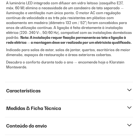
A luminária LED integrada com difusor em vidro leitoso (casquilho E27,
máx. 60 W) elimina a necessidade de um candeeiro de teto separado —
iluminação e ventilação num único ponto. O motor AC com regulação
contínua de velocidade e as três pás resistentes em plástico com
acabamento em madeira (diâmetro 132 cm / 52") foram concebidos para
anos de utilização contínua. A ligação é feita diretamente à instalação
elétrica (220–240 V~, 50/60 Hz), compatível com as instalações domésticas
padrão.
Nota: A instalação requer fixação permanente ao teto e ligação à
rede elétrica — a montagem deve ser realizada por um eletricista qualificado.
Indicado para salas de estar, salas de jantar, quartos, escritórios de maior
dimensão, espaços de restauração e áreas exteriores cobertas.
Descubra o conforto durante todo o ano — encomende hoje o Klarstein
Monteverde.
Características
Medidas & Ficha Técnica
Conteúdo do envio