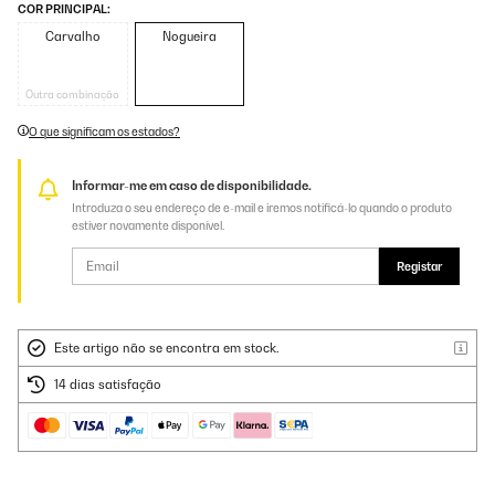
COR PRINCIPAL:
Carvalho
Nogueira
Outra combinação
O que significam os estados?
Informar-me em caso de disponibilidade.
Introduza o seu endereço de e-mail e iremos notificá-lo quando o produto
estiver novamente disponível.
Registar
Este artigo não se encontra em stock.
14 dias satisfação