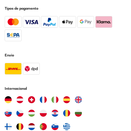
Sincèrement j’en suis satisfaite il est très esthétique, ne fait pas
Tipos de pagamento
de bruit du tout, un léger bip au démarrage, il as trois niveaux de
vitesse,il est assez simple à monté, par contre quelques bémol,
mon époux as du enlever un bloc en plastique gris a l’intérieur
sinon le capot du dessus ne fermé pas est on voyait tout
l’intérieur avec les câbles (photo 3), et pareille au niveau de la
lumière il y as un jour entre lui est les palmes que je ne trouve pas
esthétique, mise à part sa il fait son effet .
Utilisateur d'Amazon
Envio
Traduzir
AVALIAÇÃO COMPROVADA
05/07/2021
Perfect, von Lieferung bis Installation alles top
Internacional
Amazon-Benutzer
Traduzir
AVALIAÇÃO COMPROVADA
06/05/2021