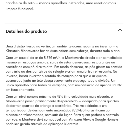
candeeiro de teto — menos aparelhos instalados, uma estética mais
limpa e funcional.
Detalhes do produto
Uma divisão fresca no verão, um ambiente aconchegante no inverno — o
Klarstein Monteverde faz as duas coisas sem esforço, durante todo o ano.
Com um caudal de ar de 8.376 m³/h, o Monteverde circula o ar com eficácia
mesmo em espaços amplos: salas de estar generosas, restaurantes ou
escritórios com pé-direito alto. Em modo de verão, as pás giram no sentido
contrário ao dos ponteiros do relógio e criam uma brisa refrescante. No
inverno, basta inverter o sentido de rotação para que o ar quente
acumulado junto ao teto desça suavemente e aqueça toda a divisão. Um
único aparelho para todas as estações, com um consumo de apenas 150 W
em funcionamento.
Com um nível sonoro máximo de 47 dB na velocidade mais elevada, o
Monteverde passa praticamente despercebido — adequado para quartos
de dormir, quartos de criança e escritórios. Três velocidades e um
temporizador de desligamento automático (1/2/4/8 horas) ficam ao
alcance do telecomando, sem sair do lugar. Para quem prefere o controlo
por voz, o Monteverde é compatível com Amazon Alexa e Google Home e
pode ser gerido através da aplicação Klarstein.