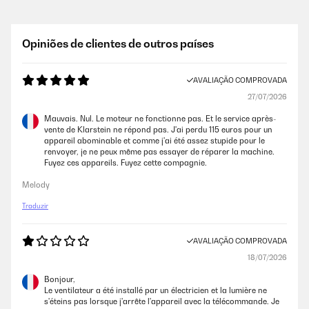
Opiniões de clientes de outros países
AVALIAÇÃO COMPROVADA
27/07/2026
Mauvais. Nul. Le moteur ne fonctionne pas. Et le service après-
vente de Klarstein ne répond pas. J'ai perdu 115 euros pour un
appareil abominable et comme j'ai été assez stupide pour le
renvoyer, je ne peux même pas essayer de réparer la machine.
Fuyez ces appareils. Fuyez cette compagnie.
Melody
Traduzir
AVALIAÇÃO COMPROVADA
18/07/2026
Bonjour,
Le ventilateur a été installé par un électricien et la lumière ne
s'éteins pas lorsque j'arrête l'appareil avec la télécommande. Je