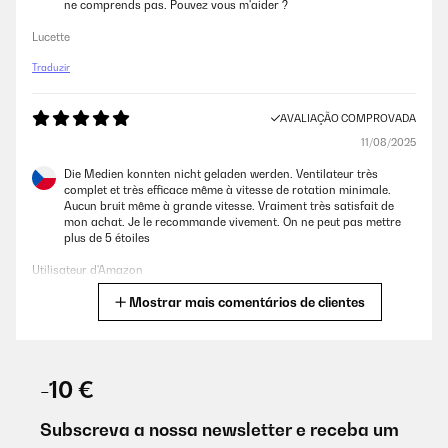
ne comprends pas. Pouvez vous m'aider ?
Lucette
Traduzir
AVALIAÇÃO COMPROVADA
11/08/2025
Die Medien konnten nicht geladen werden. Ventilateur très
complet et très efficace même à vitesse de rotation minimale.
Aucun bruit même à grande vitesse. Vraiment très satisfait de
mon achat. Je le recommande vivement. On ne peut pas mettre
plus de 5 étoiles
Utilisateur d'Amazon
Mostrar mais comentários de clientes
Traduzir
AVALIAÇÃO COMPROVADA
30/06/2024
-10 €
Alles bestens.
Subscreva a nossa newsletter e receba um