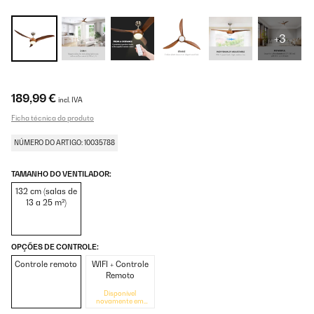
+3
189,99 €
incl. IVA
Ficha técnica do produto
NÚMERO DO ARTIGO: 10035788
TAMANHO DO VENTILADOR:
132 cm (salas de
13 a 25 m²)
OPÇÕES DE CONTROLE:
Controle remoto
WIFI + Controle
Remoto
Disponível
novamente em
breve