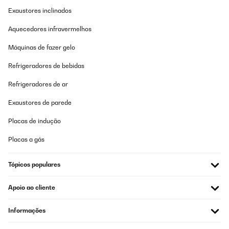
auseinanderschrauben. Beim Aufhängen muss man aufpassen,
Exaustores inclinados
dass das schwarze Gummiteil richtig in der Nut sitzt, sonst kann
es beim Versuch es in die Nut zu schieben zerkratzen. Der kleine
schwarze Sicherungskasten muss abgeschraubt werden. Sonst
Aquecedores infravermelhos
passt er nicht unter die ’’Glocke’’ bei den Rotorblättern (bzw. steht
die dann schief). Auch die Kabel müssen unter der Glocke so
Máquinas de fazer gelo
fixiert werden, damit sie im Betrieb nicht am Rotor schleifen. Eine
Fummelarbeit! Geholfen haben dabei ein paar Sicherungsdrähte.
Refrigeradores de bebidas
Besser wäre der Hersteller hätte noch eine zusätzliche kleine
Platte mittgeliefert, die das Schleifen verhindern hätte. Am
Refrigeradores de ar
Einfachsten kann man sie zu zweit anbringen. Es geht aber auch
alleine, in dem man den Haken in der Deckenmontageplatte nutzt
und den schweren Rotor mit einem langen Draht oder stabilen
Exaustores de parede
Seil zusammenbindet, während man die Kabel, die aus der Decke
ragen, verbindet. Am Besten ist es auch die Rotorblätter als
Placas de indução
letztes zu montieren, damit sie nicht im Weg sind. Der Motor
surrt leise. Stört v.a. beim TV schauen oder Musik hören gar
Placas a gás
nicht. Das Piepgeräusch beim An- und Auschalten sowie beim
Umschalten der Stufen könnte dafür ruhig etwas leiser sein.
Tópicos populares
Amazon-Benutzer
Traduzir
Apoio ao cliente
AVALIAÇÃO COMPROVADA
Informações
30/08/2022