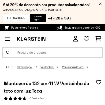
Até 29 % de desconto em produtos selecionados!
GRANDES POUPANÇAS APENAS POR 48 H!
Compre
41
28
59
FULLSWING29
H
M
S
agora
Pagamentos flexíveis
Envio grátis a partir de 100€*
Climatização
Ventoinhas
Ventoinhas de teto
Monteverde 132 cm 41 W Ventoinha de
teto com luz Teca
10 Avaliações