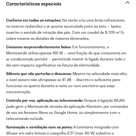
Características especiais
Conforto em todas as estações:
No verão cria uma brisa refrescante;
no inverno redistribui o ar quente acumulado junto ao teto — basta
inverter o sentido de rotação das pás. Com um caudal de 8.376 m³/h,
cobre mesmo as divisões de maiores dimensões.
Consumo surpreendentemente baixo:
Em funcionamento, o
Monteverde utiliza apenas 150 W — uma fração do que consumiria um
ar condicionado portátil — permitindo mantê-lo ligado durante todo o
dia sem impacto significativo na fatura da eletricidade.
Silêncio que não perturba o descanso:
Mesmo na velocidade mais alta,
o nível sonoro não ultrapassa os 47 dB — discreto o suficiente para
funcionar no quarto durante a noite ou num escritório que exija
concentração.
Controlo por voz, aplicação ou telecomando:
Graças à ligação WLAN,
pode gerir o Monteverde através da aplicação Klarstein, por comandos
de voz via Amazon Alexa ou Google Home, ou simplesmente com o
telecomando incluído.
Iluminação e ventilação num só ponto:
A luminária integrada com
difusor em vidro leitoso e casquilho E27 (máx. 60 W) substitui o