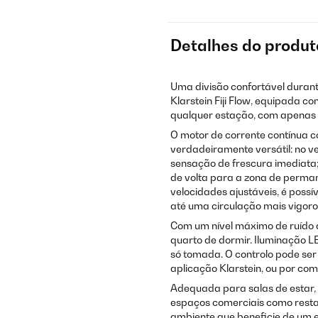
Detalhes do produt
Uma divisão confortável durant
Klarstein Fiji Flow, equipada c
qualquer estação, com apenas
O motor de corrente contínua c
verdadeiramente versátil: no ve
sensação de frescura imediata; 
de volta para a zona de perma
velocidades ajustáveis, é poss
até uma circulação mais vigoro
Com um nível máximo de ruído d
quarto de dormir. Iluminação L
só tomada. O controlo pode se
aplicação Klarstein, ou por c
Adequada para salas de estar, sa
espaços comerciais como resta
ambiente que beneficie de um e