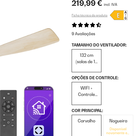
219,99 €
incl. IVA
Ficha técnica do produto
9 Avaliações
TAMANHO DO VENTILADOR:
132 cm
(salas de 13
a 25 m²)
OPÇÕES DE CONTROLE:
WIFI +
Controle
Remoto
COR PRINCIPAL:
Carvalho
Nogueira
Disponível
novamente em