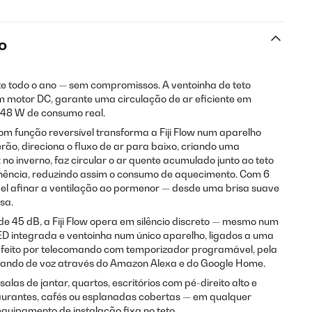
o
e todo o ano — sem compromissos. A ventoinha de teto
om motor DC, garante uma circulação de ar eficiente em
 48 W de consumo real.
om função reversível transforma a Fiji Flow num aparelho
rão, direciona o fluxo de ar para baixo, criando uma
no inverno, faz circular o ar quente acumulado junto ao teto
nência, reduzindo assim o consumo de aquecimento. Com 6
ível afinar a ventilação ao pormenor — desde uma brisa suave
sa.
e 45 dB, a Fiji Flow opera em silêncio discreto — mesmo num
ED integrada e ventoinha num único aparelho, ligados a uma
r feito por telecomando com temporizador programável, pela
omando de voz através do Amazon Alexa e do Google Home.
las de jantar, quartos, escritórios com pé-direito alto e
urantes, cafés ou esplanadas cobertas — em qualquer
quipamento de instalação fixa no teto.