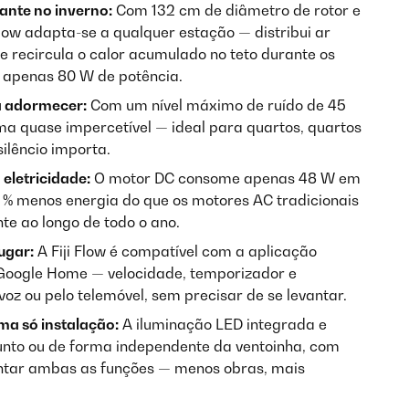
ante no inverno:
Com 132 cm de diâmetro de rotor e
 Flow adapta-se a qualquer estação — distribui ar
e recircula o calor acumulado no teto durante os
 apenas 80 W de potência.
ra adormecer:
Com um nível máximo de ruído de 45
rma quase impercetível — ideal para quartos, quartos
silêncio importa.
eletricidade:
O motor DC consome apenas 48 W em
 % menos energia do que os motores AC tradicionais
te ao longo de todo o ano.
ugar:
A Fiji Flow é compatível com a aplicação
 Google Home — velocidade, temporizador e
oz ou pelo telemóvel, sem precisar de se levantar.
ma só instalação:
A iluminação LED integrada e
unto ou de forma independente da ventoinha, com
ntar ambas as funções — menos obras, mais