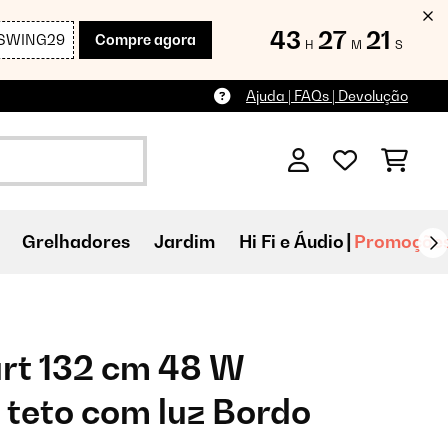
43
27
20
SWING29
Compre agora
H
M
S
Ajuda | FAQs | Devolução
Grelhadores
Jardim
Hi Fi e Áudio
Promoçõe
art 132 cm 48 W
 teto com luz Bordo