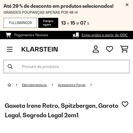
Até 29 % de desconto em produtos selecionados!
GRANDES POUPANÇAS APENAS POR 48 H!
Compre
13
15
06
FULLSWING29
H
M
S
agora
Pagamentos flexíveis
Envio grátis a partir de 100€*
Eletrodomésticos
Acessórios e Peças
Gaxeta Irene Retro, Spitzbergen, Garoto
Legal, Segredo Legal 2em1