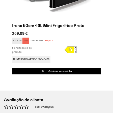
Irene 50cm 46L Mini Frigorífico Preto
259,99 €
SALE27P
-27%
Com voucher:
189,79 €
Ficha técnica do
produto
NÚMERO DO ARTIGO: 10046478
Adicionar ao carrinho
Avaliação do cliente
Sem avaliações.