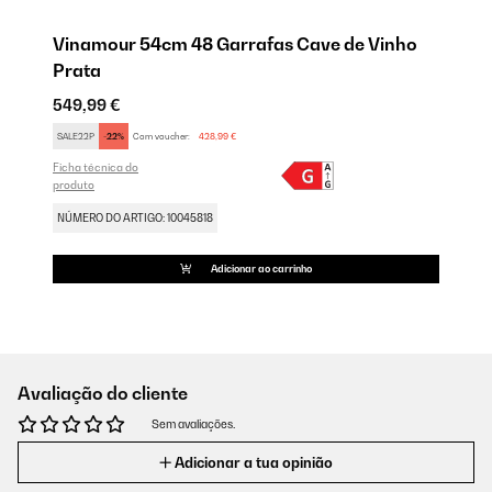
Vinamour 54cm 48 Garrafas Cave de Vinho
Prata
549,99 €
SALE22P
-22%
Com voucher:
428,99 €
Ficha técnica do
produto
NÚMERO DO ARTIGO: 10045818
Adicionar ao carrinho
Avaliação do cliente
Sem avaliações.
Adicionar a tua opinião