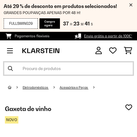
Até 29 % de desconto em produtos selecionados!
GRANDES POUPANÇAS APENAS POR 48 H!
Compre
37
23
39
FULLSWING29
H
M
S
agora
Pagamentos flexíveis
Envio grátis a partir de 100€*
Eletrodomésticos
Acessórios e Peças
Gaxeta de vinho
NOVO