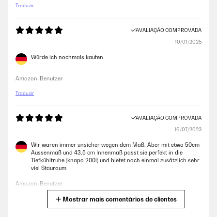
Traduzir
AVALIAÇÃO COMPROVADA
10/01/2025
Würde ich nochmals kaufen
Amazon-Benutzer
Traduzir
AVALIAÇÃO COMPROVADA
16/07/2023
Wir waren immer unsicher wegen dem Maß. Aber mit etwa 50cm
Aussenmaß und 43,5 cm Innenmaß passt sie perfekt in die
Tiefkühltruhe (knapo 200l) und bietet noch einmal zusätzlich sehr
viel Stauraum
Amazon-Benutzer
Mostrar mais comentários de clientes
Traduzir