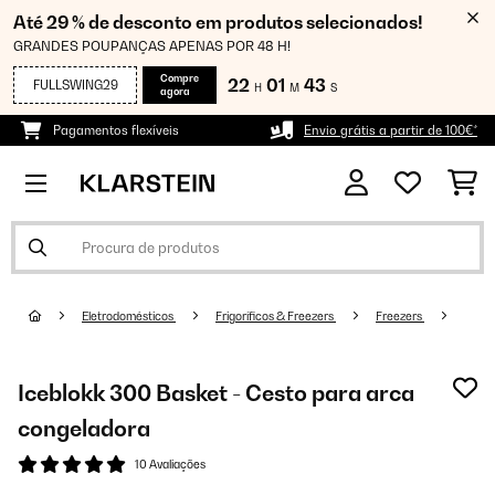
Até 29 % de desconto em produtos selecionados!
GRANDES POUPANÇAS APENAS POR 48 H!
Compre
22
01
43
FULLSWING29
H
M
S
agora
Pagamentos flexíveis
Envio grátis a partir de 100€*
Eletrodomésticos
Frigoríficos & Freezers
Freezers
Iceblokk 300 Basket - Cesto para arca
congeladora
10 Avaliações