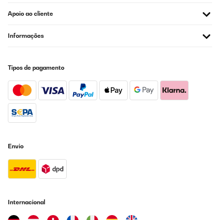
AVALIAÇÃO COMPROVADA
Apoio ao cliente
11/03/2018
Informações
Genau so etwas hatte ich gesucht. Jetzt ist meine Kühltruhe
endlich aufgeräumt und man kommt gut an alles dran, weil sie
sich auch gut entnehmen lassen, so daß man auch leicht an die
unten liegenden Sachen kommt.
Tipos de pagamento
Amazon-Benutzer
Traduzir
Envio
Internacional