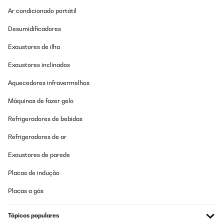
Ar condicionado portátil
Utente Amazon
Desumidificadores
Traduzir
Exaustores de ilha
AVALIAÇÃO COMPROVADA
Exaustores inclinados
07/10/2019
prodotto ben fatto e che risponde alle descrizione del venditore
Aquecedores infravermelhos
Máquinas de fazer gelo
Utente Amazon
Refrigeradores de bebidas
Traduzir
Refrigeradores de ar
AVALIAÇÃO COMPROVADA
Exaustores de parede
28/09/2019
Installato in un congelatore a pozzetto ignis
Placas de indução
Placas a gás
Utente Amazon
Traduzir
Tópicos populares