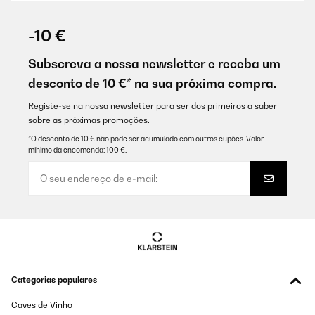
AVALIAÇÃO COMPROVADA
01/06/2022
-10 €
erfüllt seinen Zweck und passt
Subscreva a nossa newsletter e receba um
Amazon-Benutzer
desconto de 10 €* na sua próxima compra.
Traduzir
Registe-se na nossa newsletter para ser dos primeiros a saber
sobre as próximas promoções.
AVALIAÇÃO COMPROVADA
*O desconto de 10 € não pode ser acumulado com outros cupões. Valor
mínimo da encomenda: 100 €.
26/10/2019
Prodotto ottimo e lo usa principalmente per lavarmi le mani.
Utente Amazon
Traduzir
AVALIAÇÃO COMPROVADA
Categorias populares
07/10/2019
prodotto ben fatto e che risponde alle descrizione del venditore
Caves de Vinho