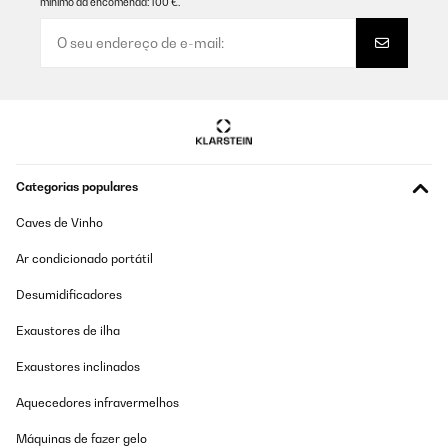
mínimo da encomenda: 100 €.
AVALIAÇÃO COMPROVADA
05/10/2025
La cantinetta è molto bella con un design minimalista
splendido.Purtroppo non credo che ci stiano 36 bottiglie.In effetti
la foto mostra il contenuto di 24 bottiglie. Peccato!Comunque
penso che abbia un ottimo rapporto prezzo qualità rispetto al
mercato esistente.
Utente Amazon
Categorias populares
Traduzir
Caves de Vinho
AVALIAÇÃO COMPROVADA
Ar condicionado portátil
24/09/2025
Desumidificadores
ein toller weinkühlschrank. danke
Exaustores de ilha
Amazon-Benutzer
Exaustores inclinados
Traduzir
Aquecedores infravermelhos
Máquinas de fazer gelo