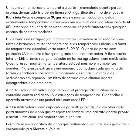
Um bom vinho merece a temperatura certa – demasiado quente perde
aroma, demasiado frio perde finesse. O frigorífico de vinho de encastre
Klarstein
Velaire comporta
36 garrafas
e mantém cada uma delas
exatamente à temperatura de serviço com um nível de ruído silencioso de
41
dB
. Integrado na linha de cozinha, encaixa-se perfeitamente em qualquer
espaço de cozinha moderno.
Duas zonas de refrigeração independentes permitem armazenar vinhos
tintos e brancos simultaneamente nas suas temperaturas ideais – a faixa
de temperatura ajustável varia entre 5–22 °C. O vidro da porta com
proteção UV bloqueia a luz que degrada taninos e corantes. A iluminação
interior LED branca realça a coleção de forma agradável, sem emitir calor.
O compressor mantém a temperatura estável mesmo em ambientes
quentes. Prateleiras extraíveis em madeira acomodam cada garrafa de
forma cuidadosa e horizontal – mantendo as rolhas húmidas e os
sedimentos em repouso. Um filtro de carvão ativo elimina odores
desagradáveis do ambiente.
A porta isolada em vidro e aço inoxidável protege adicionalmente o
conteúdo contra radiação UV e variações de temperatura. O aparelho é
operado através de um painel tátil com ecrã LED.
A
Klarstein
Velaire, com capacidade para 36 garrafas, é a escolha certa
para amantes de vinho que desejam ter sempre uma garrafa aberta pronta
a servir – em casa, em restaurantes ou no bar.
Permita-se um frigorífico de vinho que realmente cuida das suas garrafas –
encomende já a
Klarstein
Velaire.