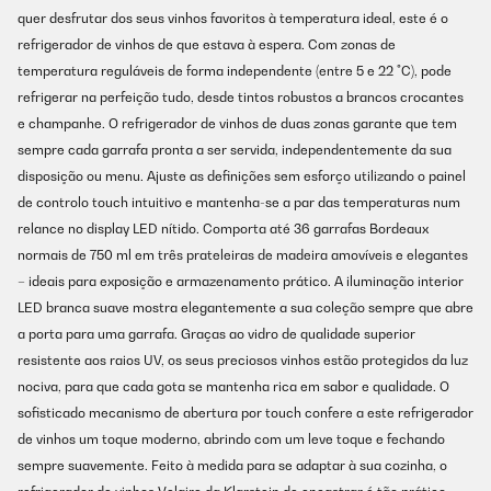
quer desfrutar dos seus vinhos favoritos à temperatura ideal, este é o
refrigerador de vinhos de que estava à espera. Com zonas de
temperatura reguláveis de forma independente (entre 5 e 22 °C), pode
refrigerar na perfeição tudo, desde tintos robustos a brancos crocantes
e champanhe. O refrigerador de vinhos de duas zonas garante que tem
sempre cada garrafa pronta a ser servida, independentemente da sua
disposição ou menu. Ajuste as definições sem esforço utilizando o painel
de controlo touch intuitivo e mantenha-se a par das temperaturas num
relance no display LED nítido. Comporta até 36 garrafas Bordeaux
normais de 750 ml em três prateleiras de madeira amovíveis e elegantes
– ideais para exposição e armazenamento prático. A iluminação interior
LED branca suave mostra elegantemente a sua coleção sempre que abre
a porta para uma garrafa. Graças ao vidro de qualidade superior
resistente aos raios UV, os seus preciosos vinhos estão protegidos da luz
nociva, para que cada gota se mantenha rica em sabor e qualidade. O
sofisticado mecanismo de abertura por touch confere a este refrigerador
de vinhos um toque moderno, abrindo com um leve toque e fechando
sempre suavemente. Feito à medida para se adaptar à sua cozinha, o