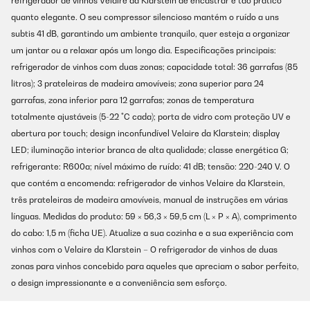
refrigerador de vinhos Velaire da Klarstein de encastrar é tão prático
quanto elegante. O seu compressor silencioso mantém o ruído a uns
subtis 41 dB, garantindo um ambiente tranquilo, quer esteja a organizar
um jantar ou a relaxar após um longo dia. Especificações principais:
refrigerador de vinhos com duas zonas; capacidade total: 36 garrafas (85
litros); 3 prateleiras de madeira amovíveis; zona superior para 24
garrafas, zona inferior para 12 garrafas; zonas de temperatura
totalmente ajustáveis (5-22 °C cada); porta de vidro com proteção UV e
abertura por touch; design inconfundível Velaire da Klarstein; display
LED; iluminação interior branca de alta qualidade; classe energética G;
refrigerante: R600a; nível máximo de ruído: 41 dB; tensão: 220-240 V. O
que contém a encomenda: refrigerador de vinhos Velaire da Klarstein,
três prateleiras de madeira amovíveis, manual de instruções em várias
línguas. Medidas do produto: 59 × 56,3 × 59,5 cm (L × P × A), comprimento
do cabo: 1,5 m (ficha UE). Atualize a sua cozinha e a sua experiência com
vinhos com o Velaire da Klarstein – O refrigerador de vinhos de duas
zonas para vinhos concebido para aqueles que apreciam o sabor perfeito,
o design impressionante e a conveniência sem esforço.