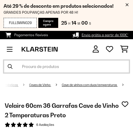
Até 29 % de desconto em produtos selecionados!
GRANDES POUPANÇAS APENAS POR 48 H!
Compre
25
13
59
FULLSWING29
H
M
S
agora
Pagamentos flexíveis
Envio grátis a partir de 100€*
rodomésticos
Caves de Vinho
Cave de vinhos com duas temperaturas
Velaire 60cm 36 Garrafas Cave de Vinho
2 Temperaturas Preto
6 Avaliações