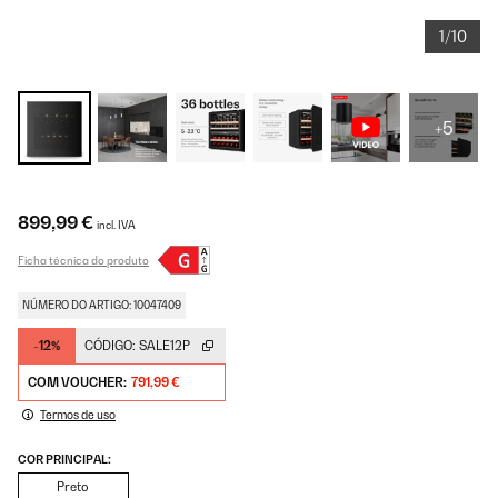
1/10
+5
899,99 €
incl. IVA
Ficha técnica do produto
NÚMERO DO ARTIGO: 10047409
-12%
CÓDIGO:
SALE12P
COM VOUCHER:
791,99 €
Termos de uso
COR PRINCIPAL:
Preto