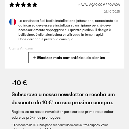
AVALIAÇÃO COMPROVADA
27/10/2025
La cantinetta è di facile installazione (attenzione, nonostante sia
ad incasso deve essere installata su un ripiano perché deve
necessariamente appoggiare sui quattro piedini). Il design è
bellissimo, è silenziosissima e raffredda in tempi rapidi.
Considerando il prezzo la consiglio.
Utente Amazon
Mostrar mais comentários de clientes
Traduzir
AVALIAÇÃO COMPROVADA
26/10/2025
-10 €
Prodotto eccellente! La conservazione dei vini è ottima. Rapporto
qualità/prezzo straordinario. Temevo un po’ per il trasporto,
Subscreva a nossa newsletter e receba um
invece è arrivato con un imballo perfetto e in condizioni
desconto de 10 €* na sua próxima compra.
impeccabili, consegnato persino in anticipo! Consigliatissimo!
Utente Amazon
Registe-se na nossa newsletter para ser dos primeiros a saber
sobre as próximas promoções.
Traduzir
*O desconto de 10 € não pode ser acumulado com outros cupões. Valor