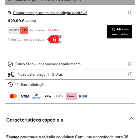
Também disponível em outras condições
Compre este produto em condição aceitável
629,99 €
incl. IVA
Adicionar
SALE12P
-12%
Com voucher:
554,39 €
ao carrinho
Ficha técnica do produto
Baixo Stock - encomende rapidamente !
Prazo de entrega: 1 - 2 Dias
14 dias satisfação
Características especiais
Espaço para toda a seleção de vinhos:
Com uma capacidade para 36