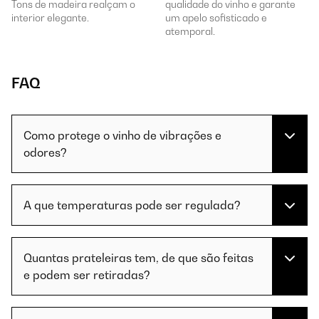
Tons de madeira realçam o
qualidade do vinho e garante
interior elegante.
um apelo sofisticado e
atemporal.
FAQ
Como protege o vinho de vibrações e
odores?
A que temperaturas pode ser regulada?
Quantas prateleiras tem, de que são feitas
e podem ser retiradas?