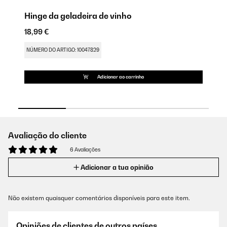
Hinge da geladeira de vinho
Pr
18,99 €
12
NÚMERO DO ARTIGO: 10047829
NÚ
Adicionar ao carrinho
Avaliação do cliente
6 Avaliações
Adicionar a tua opinião
Não existem quaisquer comentários disponíveis para este item.
Opiniões de clientes de outros países