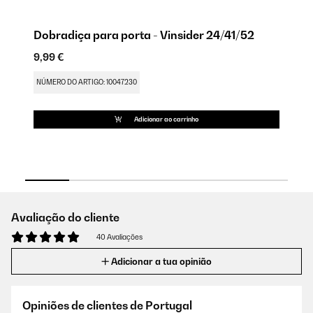
Dobradiça para porta - Vinsider 24/41/52
Pé
B
9,99 €
9,
NÚMERO DO ARTIGO: 10047230
NÚ
Adicionar ao carrinho
Avaliação do cliente
40 Avaliações
Adicionar a tua opinião
Opiniões de clientes de Portugal