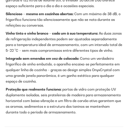
garrafas e 132 litros de volume útil, a Vinsider 35 bottle Duo oferece
espaço suficiente para o dia a dia e ocasiões especiais.
Silencioso – mesmo em cozinhas abertas:
Com um máximo de 38 dB, o
frigorífico funciona tão silenciosamente que não se nota durante as
refeições ou conversas.
Vinho tinto e vinho branco – cada um à sua temperatura:
As duas zonas
de refrigeração independentes podem ser ajustadas separadamente
para a temperatura ideal de armazenamento, com um intervalo total de
5–22 °C – sem mais compromissos entre diferentes tipos de vinho.
Integrado sem emendas em vez de colocado:
Como um verdadeiro
frigorífico de vinho embutido, o aparelho encaixa-se perfeitamente em
qualquer linha de cozinha – graças ao design simples OnyxCrystal com
uma grande janela panorâmica, é um ganho estético para qualquer
espaço de cozinha.
Proteção que realmente funciona:
portas de vidro com proteção UV
duplamente isoladas, seis prateleiras de madeira para armazenamento
horizontal com baixa vibração e um filtro de carvão ativo garantem que
os aromas, sedimentos e a estrutura dos taninos se mantenham
durante todo o período de armazenamento.