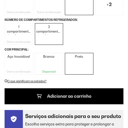
+2
Outra combinação
Outra combinação
NÚMERO DE COMPARTIMENTOS REFRIGERADOS:
1
2
compartimento
compartimentos
de refrigeração
de refrigeração
Outra combinação
COR PRINCIPAL:
Aço Inoxidável
Branco
Preto
Outra combinação
Disponível
O que significam os estados?
Adicionar ao carrinho
Serviços adicionais para o seu produto
Escolha serviços extra para proteger e prolongar a