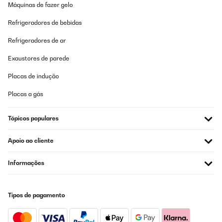
Máquinas de fazer gelo
Amazon-Benutzer
Refrigeradores de bebidas
Traduzir
Refrigeradores de ar
AVALIAÇÃO COMPROVADA
Exaustores de parede
14/10/2025
Placas de indução
Est-ce que ce n'est pas possible de ne pas le placer dans
l'embedded ?
Placas a gás
_______________________________
Tópicos populares
===============================
RÉPONDRE
===============================
Apoio ao cliente
Bonjour,
Informações
Pour toute assistance concernant ce problème, nous vous
recommandons de contacter notre service client. Nous nous
ferons un plaisir d'explorer avec vous les solutions possibles.
Nous vous remercions de votre intérêt et vous souhaitons une
Tipos de pagamento
bonne journée.
Votre équipe Klarstein