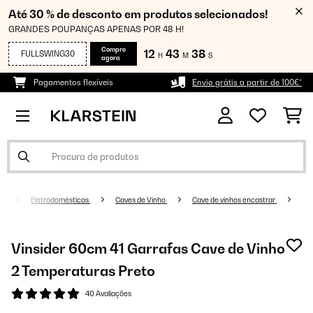
Até 30 % de desconto em produtos selecionados!
GRANDES POUPANÇAS APENAS POR 48 H!
Compre
12
43
37
FULLSWING30
H
M
S
agora
Pagamentos flexíveis
Envio grátis a partir de 100€*
Eletrodomésticos
Caves de Vinho
Cave de vinhos encastrar
Vinsider 60cm 41 Garrafas Cave de Vinho
2 Temperaturas Preto
40 Avaliações