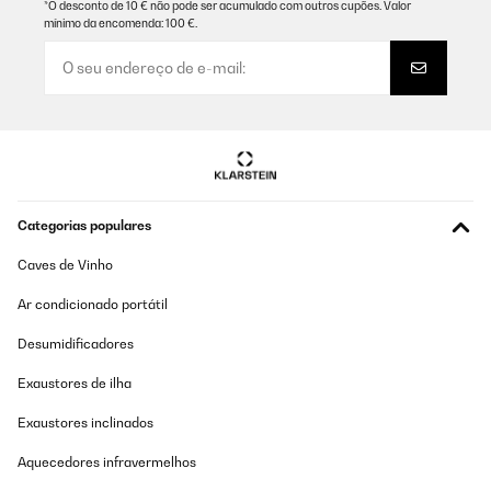
*O desconto de 10 € não pode ser acumulado com outros cupões. Valor
AVALIAÇÃO COMPROVADA
mínimo da encomenda: 100 €.
04/12/2025
An accessory every kitchen should have, it',s quiet and the size is
perfect. Excellent, Klarstein!
Amazon user
Traduzir
AVALIAÇÃO COMPROVADA
Categorias populares
03/12/2025
Caves de Vinho
Muito bonito e rapidez na entrega, aconselho este vendedor,
obrigado.
Ar condicionado portátil
Usuário da Amazon
Desumidificadores
Traduzir
Exaustores de ilha
AVALIAÇÃO COMPROVADA
Exaustores inclinados
22/10/2025
Aquecedores infravermelhos
Bin zufrieden. Macht jedoch bereits ziemlich viel mehr lärm. Das
wäre sehr störend wenn er bei uns nicht im Keller wäre.