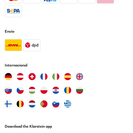
_______________________________
化
Traduzir
Envio
AVALIAÇÃO COMPROVADA
12/09/2025
Super stylisch super Qualität
Internacional
Amazon-Benutzer
Traduzir
AVALIAÇÃO COMPROVADA
31/08/2025
Edles Teil, ein optischer hingucker.
Amazon-Benutzer
Download the Klarstein app
Traduzir