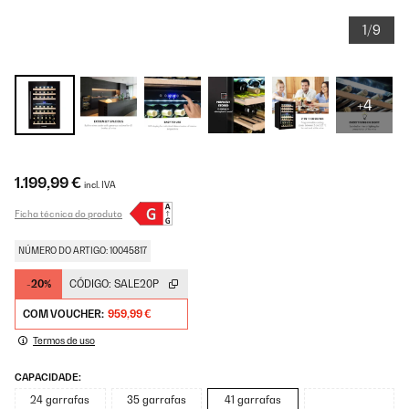
1/9
+4
1.199,99 €
incl. IVA
Ficha técnica do produto
NÚMERO DO ARTIGO: 10045817
-20%
CÓDIGO:
SALE20P
COM VOUCHER:
959,99 €
Termos de uso
CAPACIDADE:
24 garrafas
35 garrafas
41 garrafas