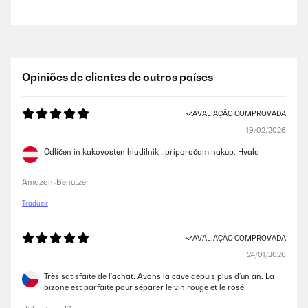
Opiniões de clientes de outros países
AVALIAÇÃO COMPROVADA
19/02/2026
Odličen in kakovosten hladilnik ..priporočam nakup. Hvala
Amazon-Benutzer
Traduzir
AVALIAÇÃO COMPROVADA
24/01/2026
Très satisfaite de l'achat. Avons la cave depuis plus d'un an. La
bizone est parfaite pour séparer le vin rouge et le rosé