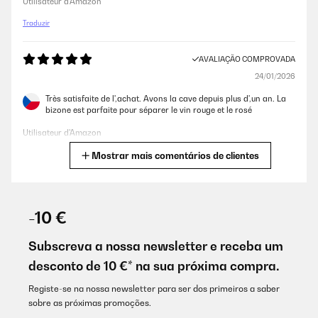
Utilisateur d'Amazon
Traduzir
AVALIAÇÃO COMPROVADA
24/01/2026
Très satisfaite de l',achat. Avons la cave depuis plus d',un an. La
bizone est parfaite pour séparer le vin rouge et le rosé
Utilisateur d'Amazon
Mostrar mais comentários de clientes
Traduzir
AVALIAÇÃO COMPROVADA
04/12/2025
-10 €
An accessory every kitchen should have; it's quiet and the size is
perfect. Excellent, Klarstein!
Subscreva a nossa newsletter e receba um
desconto de 10 €* na sua próxima compra.
Amazon user
Traduzir
Registe-se na nossa newsletter para ser dos primeiros a saber
sobre as próximas promoções.