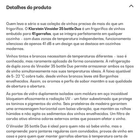
Detalhes do produto
Quem leva a sério a sua coleção de vinhos precisa de mais do que um
frigorífico. O
Klarstein Vinsider 35 bottle Duo
é um frigorífico de vinhos
embutido para
41 garrafas
, que se integra perfeitamente em qualquer
cozinha – com duas zonas de temperatura independentes, funcionamento
silencioso de apenas 41 dB e um design que se destaca em cozinhas
modernas.
Vinhos tintos e brancos necessitam de temperaturas diferentes – isso é
conhecido, mas raramente aplicado de forma consistente. A refrigeração
de dupla zona do Vinsider 35 bottle Duo permite armazenar ambos os tipos
de vinho simultaneamente nas suas temperaturas ideais. A faixa ajustável
de 5–22 °C cobre tudo, desde vinhos brancos leves até Borgonhas
envelhecidos. Assim, os aromas e perfis de sabor mantêm a sua qualidade
de abertura a abertura.
As portas de vidro duplamente isoladas com moldura em aço inoxidável
bloqueiam eficazmente a radiação UV – um fator subestimado que protege
os taninos e pigmentos do vinho. Seis prateleiras de madeira garantem
uma armazenagem horizontal com baixa vibração, que mantém as rolhas
húmidas e não agita os sedimentos dos vinhos envelhecidos. Um filtro de
carvão ativo elimina odores externos antes que possam afetar o vinho.
O Vinsider 35 bottle Duo é ideal para quem não só bebe vinho, mas o
compreende: para jantares regulares com convidados, provas de vinho em
casa e para quem quer manter garrafas abertas à temperatura certa de